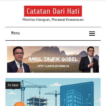
Skip
to
content
Catatan Dari Hati
Meretas Harapan, Merawat Kewarasan
Menu
Artikel