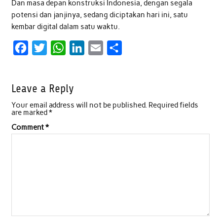
Dan masa depan konstruksi Indonesia, dengan segala
potensi dan janjinya, sedang diciptakan hari ini, satu
kembar digital dalam satu waktu.
F
T
W
L
E
S
a
w
h
i
m
h
c
i
a
n
a
a
Leave a Reply
e
t
t
k
i
r
Your email address will not be published.
Required fields
b
t
s
e
l
e
are marked
*
o
e
A
d
Comment
*
o
r
p
I
k
p
n