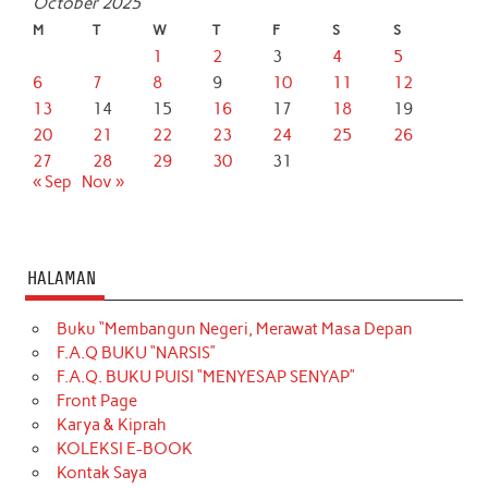
October 2025
M
T
W
T
F
S
S
1
2
3
4
5
6
7
8
9
10
11
12
13
14
15
16
17
18
19
20
21
22
23
24
25
26
27
28
29
30
31
« Sep
Nov »
HALAMAN
Buku “Membangun Negeri, Merawat Masa Depan
F.A.Q BUKU “NARSIS”
F.A.Q. BUKU PUISI “MENYESAP SENYAP”
Front Page
Karya & Kiprah
KOLEKSI E-BOOK
Kontak Saya