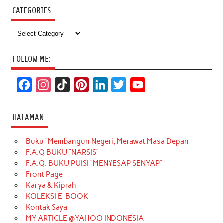
CATEGORIES
Categories
FOLLOW ME:
F
I
T
P
L
T
Y
a
n
i
i
i
w
o
c
s
k
n
n
i
u
HALAMAN
e
t
T
t
k
t
T
Buku “Membangun Negeri, Merawat Masa Depan
b
a
o
e
e
t
u
F.A.Q BUKU “NARSIS”
o
g
k
r
d
e
b
F.A.Q. BUKU PUISI “MENYESAP SENYAP”
o
r
e
I
r
e
Front Page
Karya & Kiprah
k
a
s
n
KOLEKSI E-BOOK
m
t
Kontak Saya
MY ARTICLE @YAHOO INDONESIA