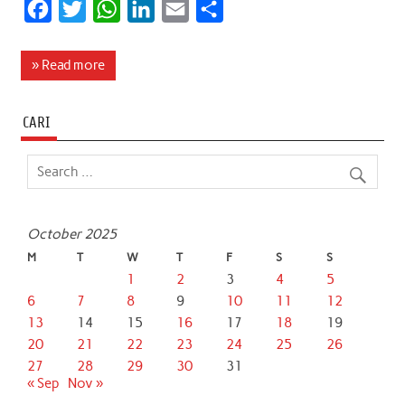
F
T
W
L
E
S
a
w
h
i
m
h
c
i
a
n
a
a
» Read more
e
t
t
k
i
r
b
t
s
e
l
e
CARI
o
e
A
d
o
r
p
I
k
p
n
October 2025
M
T
W
T
F
S
S
1
2
3
4
5
6
7
8
9
10
11
12
13
14
15
16
17
18
19
20
21
22
23
24
25
26
27
28
29
30
31
« Sep
Nov »