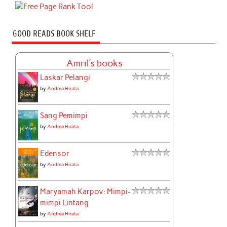
GOOD READS BOOK SHELF
Amril's books
Laskar Pelangi
by
Andrea Hirata
Sang Pemimpi
by
Andrea Hirata
Edensor
by
Andrea Hirata
Maryamah Karpov: Mimpi-
mimpi Lintang
by
Andrea Hirata