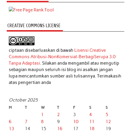
CREATIVE COMMONS LICENSE
ciptaan disebarluaskan di bawah
Lisensi Creative
Commons Atribusi-NonKomersial-BerbagiSerupa 3.0
Tanpa Adaptasi
. Silakan anda mengambil atau mengutip
sebagian maupun seluruh isi blog ini asalkan jangan
lupa mencantumkan sumber asli tulisannya. Terimakasih
atas pengertian anda
October 2025
M
T
W
T
F
S
S
1
2
3
4
5
6
7
8
9
10
11
12
13
14
15
16
17
18
19