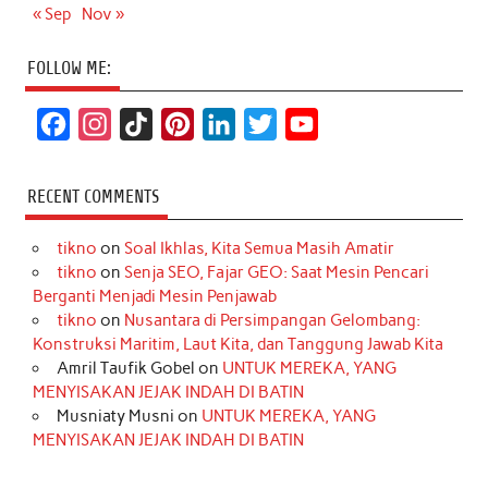
« Sep
Nov »
FOLLOW ME:
F
I
T
P
L
T
Y
a
n
i
i
i
w
o
c
s
k
n
n
i
u
RECENT COMMENTS
e
t
T
t
k
t
T
tikno
on
Soal Ikhlas, Kita Semua Masih Amatir
b
a
o
e
e
t
u
tikno
on
Senja SEO, Fajar GEO: Saat Mesin Pencari
o
g
k
r
d
e
b
Berganti Menjadi Mesin Penjawab
o
r
e
I
r
e
tikno
on
Nusantara di Persimpangan Gelombang:
Konstruksi Maritim, Laut Kita, dan Tanggung Jawab Kita
k
a
s
n
Amril Taufik Gobel
on
UNTUK MEREKA, YANG
m
t
MENYISAKAN JEJAK INDAH DI BATIN
Musniaty Musni
on
UNTUK MEREKA, YANG
MENYISAKAN JEJAK INDAH DI BATIN