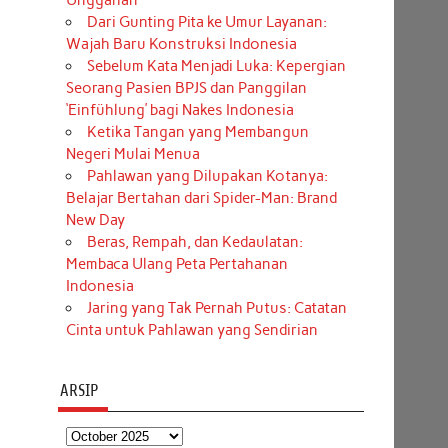
Unggahan
Dari Gunting Pita ke Umur Layanan:
Wajah Baru Konstruksi Indonesia
Sebelum Kata Menjadi Luka: Kepergian
Seorang Pasien BPJS dan Panggilan
‘Einfühlung’ bagi Nakes Indonesia
Ketika Tangan yang Membangun
Negeri Mulai Menua
Pahlawan yang Dilupakan Kotanya:
Belajar Bertahan dari Spider-Man: Brand
New Day
Beras, Rempah, dan Kedaulatan:
Membaca Ulang Peta Pertahanan
Indonesia
Jaring yang Tak Pernah Putus: Catatan
Cinta untuk Pahlawan yang Sendirian
ARSIP
Arsip