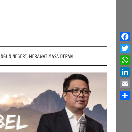
Face
NGUN NEGERI, MERAWAT MASA DEPAN
Twitt
What
Linke
Email
Share