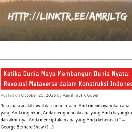
Ketika Dunia Maya Membangun Dunia Nyata:
Revolusi Metaverse dalam Konstruksi Indone
Posted on
October 25, 2025
by
Amril Taufik Gobel
“Imajinasi adalah awal dari penciptaan. Anda membayangkan apa
yang Anda inginkan, Anda menghendaki apa yang Anda bayangka
dan akhirnya, Anda menciptakan apa yang Anda kehendaki.” —
George Bernard Shaw i […]