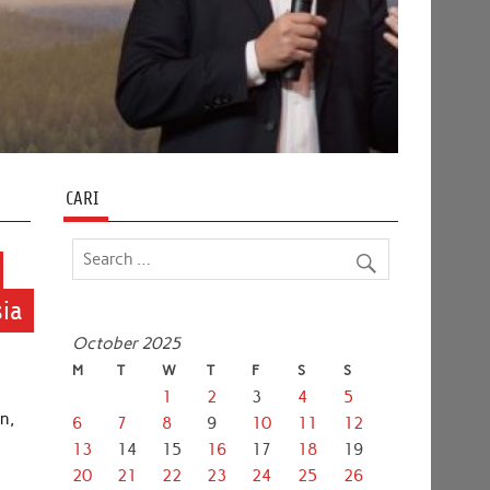
CARI
sia
October 2025
M
T
W
T
F
S
S
1
2
3
4
5
n,
6
7
8
9
10
11
12
13
14
15
16
17
18
19
20
21
22
23
24
25
26