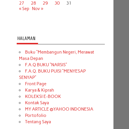
27
28
29
30
31
« Sep
Nov »
HALAMAN
Buku “Membangun Negeri, Merawat
Masa Depan
F.A.Q BUKU “NARSIS”
F.A.Q. BUKU PUISI “MENYESAP
SENYAP”
Front Page
Karya & Kiprah
KOLEKSI E-BOOK
Kontak Saya
MY ARTICLE @YAHOO INDONESIA
Portofolio
Tentang Saya