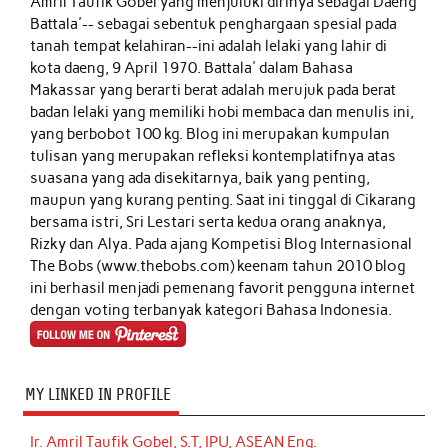
Amril Taufik Gobel
yang menjuluki dirinya sebagai Daeng
Battala'-- sebagai sebentuk penghargaan spesial pada
tanah tempat kelahiran--ini adalah lelaki yang lahir di
kota daeng, 9 April 1970. Battala' dalam Bahasa
Makassar yang berarti berat adalah merujuk pada berat
badan lelaki yang memiliki hobi membaca dan menulis ini,
yang berbobot 100 kg. Blog ini merupakan kumpulan
tulisan yang merupakan refleksi kontemplatifnya atas
suasana yang ada disekitarnya, baik yang penting,
maupun yang kurang penting. Saat ini tinggal di Cikarang
bersama istri, Sri Lestari serta kedua orang anaknya,
Rizky dan Alya. Pada ajang Kompetisi Blog Internasional
The Bobs (www.thebobs.com) keenam tahun 2010 blog
ini berhasil menjadi pemenang favorit pengguna internet
dengan voting terbanyak kategori Bahasa Indonesia.
MY LINKED IN PROFILE
Ir. Amril Taufik Gobel, S.T, IPU, ASEAN Eng.