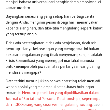
menjadi bahasa universal dari penghindaran emosional di
zaman modern.
Bayangkan seseorang yang setiap hari berbagi cerita
dengan Anda, mengirim pesan di pagi hari, menanyakan
kabar di siang hari, dan tiba-tiba menghilang seperti kabut
yang tertiup angin.
Tidak ada pertengkaran, tidak ada penjelasan, tidak ada
penutup. Hanya kekosongan yang menggema. Ini bukan
sekadar pengalaman yang tidak menyenangkan, ini adalah
krisis komunikasi yang merenggut martabat manusia
untuk memperoleh jawaban atas pertanyaan yang paling
mendasar: mengapa?
Data terkini menunjukkan bahwa ghosting telah menjadi
wabah sosial yang melampaui batas-batas hubungan
romantis.
Menurut penelitian yang dipublikasikan dalam
Journal of Social and Personal Relationships, seperempat
dari 1.300 orang yang disurvei mengalami ghosting
. Lebih