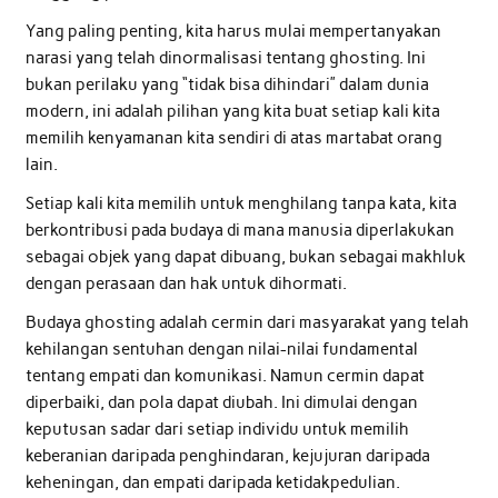
Yang paling penting, kita harus mulai mempertanyakan
narasi yang telah dinormalisasi tentang ghosting. Ini
bukan perilaku yang “tidak bisa dihindari” dalam dunia
modern, ini adalah pilihan yang kita buat setiap kali kita
memilih kenyamanan kita sendiri di atas martabat orang
lain.
Setiap kali kita memilih untuk menghilang tanpa kata, kita
berkontribusi pada budaya di mana manusia diperlakukan
sebagai objek yang dapat dibuang, bukan sebagai makhluk
dengan perasaan dan hak untuk dihormati.
Budaya ghosting adalah cermin dari masyarakat yang telah
kehilangan sentuhan dengan nilai-nilai fundamental
tentang empati dan komunikasi. Namun cermin dapat
diperbaiki, dan pola dapat diubah. Ini dimulai dengan
keputusan sadar dari setiap individu untuk memilih
keberanian daripada penghindaran, kejujuran daripada
keheningan, dan empati daripada ketidakpedulian.