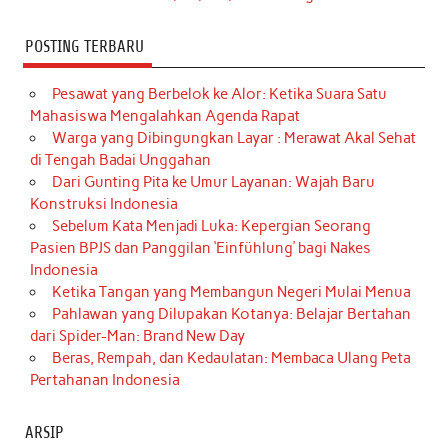
POSTING TERBARU
Pesawat yang Berbelok ke Alor: Ketika Suara Satu
Mahasiswa Mengalahkan Agenda Rapat
Warga yang Dibingungkan Layar : Merawat Akal Sehat
di Tengah Badai Unggahan
Dari Gunting Pita ke Umur Layanan: Wajah Baru
Konstruksi Indonesia
Sebelum Kata Menjadi Luka: Kepergian Seorang
Pasien BPJS dan Panggilan ‘Einfühlung’ bagi Nakes
Indonesia
Ketika Tangan yang Membangun Negeri Mulai Menua
Pahlawan yang Dilupakan Kotanya: Belajar Bertahan
dari Spider-Man: Brand New Day
Beras, Rempah, dan Kedaulatan: Membaca Ulang Peta
Pertahanan Indonesia
ARSIP