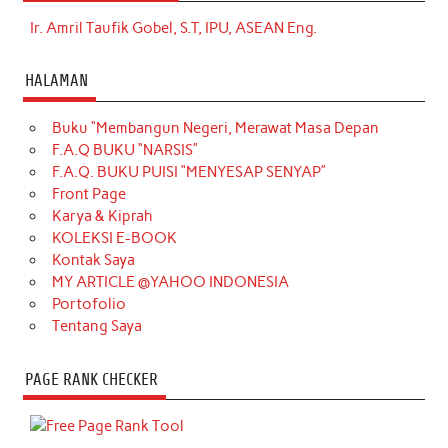
Ir. Amril Taufik Gobel, S.T, IPU, ASEAN Eng.
HALAMAN
Buku “Membangun Negeri, Merawat Masa Depan
F.A.Q BUKU “NARSIS”
F.A.Q. BUKU PUISI “MENYESAP SENYAP”
Front Page
Karya & Kiprah
KOLEKSI E-BOOK
Kontak Saya
MY ARTICLE @YAHOO INDONESIA
Portofolio
Tentang Saya
PAGE RANK CHECKER