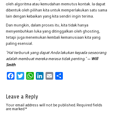
oleh algoritma atau kemudahan memutus kontak. Ia dapat
dibentuk oleh pilihan kita untuk memperlakukan satu sama
lain dengan kebaikan yang kita sendiri ingin terima.
Dan mungkin, dalam proses itu, kita tidak hanya
menyembuhkan luka yang ditinggalkan oleh ghosting,
tetapi juga menemukan kembali kemanusiaan kita yang
paling esensial.
“Hal terburuk yang dapat Anda lakukan kepada seseorang
adalah membuat mereka merasa tidak penting.” —
Will
Smith
F
T
W
L
E
S
a
w
h
i
m
h
c
i
a
n
a
a
Leave a Reply
e
t
t
k
i
r
Your email address will not be published.
Required fields
b
t
s
e
l
e
are marked
*
o
e
A
d