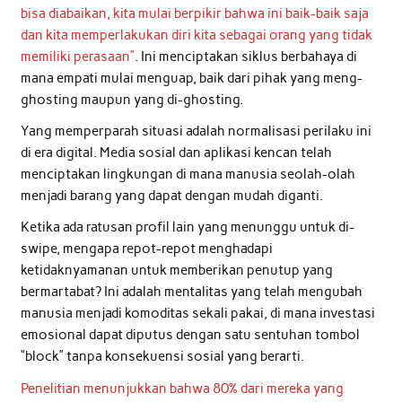
bisa diabaikan, kita mulai berpikir bahwa ini baik-baik saja
dan kita memperlakukan diri kita sebagai orang yang tidak
memiliki perasaan”
. Ini menciptakan siklus berbahaya di
mana empati mulai menguap, baik dari pihak yang meng-
ghosting maupun yang di-ghosting.
Yang memperparah situasi adalah normalisasi perilaku ini
di era digital. Media sosial dan aplikasi kencan telah
menciptakan lingkungan di mana manusia seolah-olah
menjadi barang yang dapat dengan mudah diganti.
Ketika ada ratusan profil lain yang menunggu untuk di-
swipe, mengapa repot-repot menghadapi
ketidaknyamanan untuk memberikan penutup yang
bermartabat? Ini adalah mentalitas yang telah mengubah
manusia menjadi komoditas sekali pakai, di mana investasi
emosional dapat diputus dengan satu sentuhan tombol
“block” tanpa konsekuensi sosial yang berarti.
Penelitian menunjukkan bahwa 80% dari mereka yang