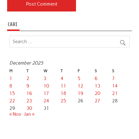
CARI
December 2025
M
T
W
T
F
S
S
1
2
3
4
5
6
7
8
9
10
11
12
13
14
15
16
17
18
19
20
21
22
23
24
25
26
27
28
29
30
31
« Nov
Jan »