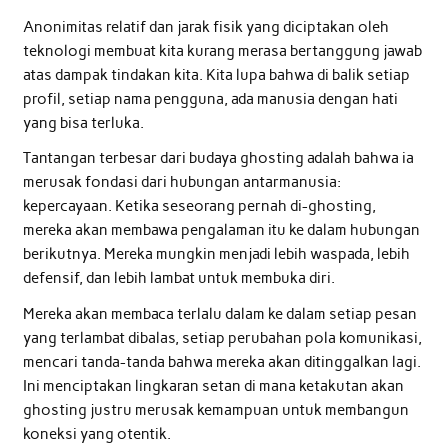
Anonimitas relatif dan jarak fisik yang diciptakan oleh
teknologi membuat kita kurang merasa bertanggung jawab
atas dampak tindakan kita. Kita lupa bahwa di balik setiap
profil, setiap nama pengguna, ada manusia dengan hati
yang bisa terluka.
Tantangan terbesar dari budaya ghosting adalah bahwa ia
merusak fondasi dari hubungan antarmanusia:
kepercayaan. Ketika seseorang pernah di-ghosting,
mereka akan membawa pengalaman itu ke dalam hubungan
berikutnya. Mereka mungkin menjadi lebih waspada, lebih
defensif, dan lebih lambat untuk membuka diri.
Mereka akan membaca terlalu dalam ke dalam setiap pesan
yang terlambat dibalas, setiap perubahan pola komunikasi,
mencari tanda-tanda bahwa mereka akan ditinggalkan lagi.
Ini menciptakan lingkaran setan di mana ketakutan akan
ghosting justru merusak kemampuan untuk membangun
koneksi yang otentik.