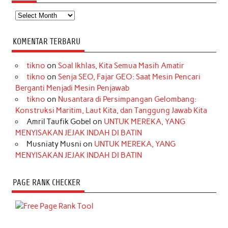
Arsip
KOMENTAR TERBARU
tikno
on
Soal Ikhlas, Kita Semua Masih Amatir
tikno
on
Senja SEO, Fajar GEO: Saat Mesin Pencari
Berganti Menjadi Mesin Penjawab
tikno
on
Nusantara di Persimpangan Gelombang:
Konstruksi Maritim, Laut Kita, dan Tanggung Jawab Kita
Amril Taufik Gobel
on
UNTUK MEREKA, YANG
MENYISAKAN JEJAK INDAH DI BATIN
Musniaty Musni
on
UNTUK MEREKA, YANG
MENYISAKAN JEJAK INDAH DI BATIN
PAGE RANK CHECKER