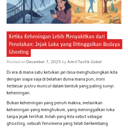
Ketika Keheningan Lebih Menyakitkan dari
Penolakan: Jejak Luka yang Ditinggalkan Budaya
Ghosting
Posted on
December 7, 2025
by
Amril Taufik Gobel
Di era di mana satu ketukan jari bisa menghubungkan kita
dengan siapa saja di belahan dunia mana pun, ironi
terbesar justru muncul dalam bentuk yang paling sunyi:
keheningan.
Bukan keheningan yang penuh makna, melainkan
keheningan yang menghukum, yang meninggalkan luka
tanpa jejak terlihat. Inilah yang kita sebut sebagai
ghosting, sebuah fenomena yang telah berkembang