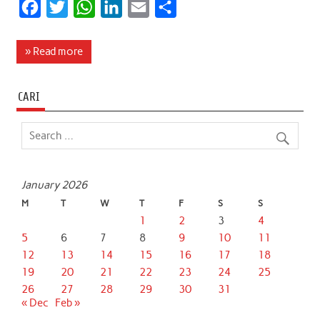
F
T
W
L
E
S
a
w
h
i
m
h
c
i
a
n
a
a
» Read more
e
t
t
k
i
r
b
t
s
e
l
e
CARI
o
e
A
d
o
r
p
I
k
p
n
January 2026
M
T
W
T
F
S
S
1
2
3
4
5
6
7
8
9
10
11
12
13
14
15
16
17
18
19
20
21
22
23
24
25
26
27
28
29
30
31
« Dec
Feb »