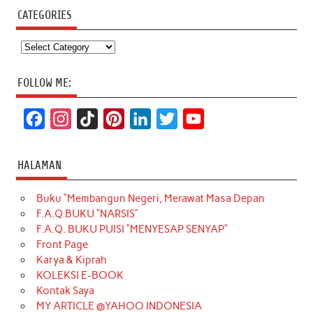
CATEGORIES
Categories
FOLLOW ME:
F
I
T
P
L
T
Y
a
n
i
i
i
w
o
c
s
k
n
n
i
u
HALAMAN
e
t
T
t
k
t
T
Buku “Membangun Negeri, Merawat Masa Depan
b
a
o
e
e
t
u
F.A.Q BUKU “NARSIS”
o
g
k
r
d
e
b
F.A.Q. BUKU PUISI “MENYESAP SENYAP”
o
r
e
I
r
e
Front Page
Karya & Kiprah
k
a
s
n
KOLEKSI E-BOOK
m
t
Kontak Saya
MY ARTICLE @YAHOO INDONESIA