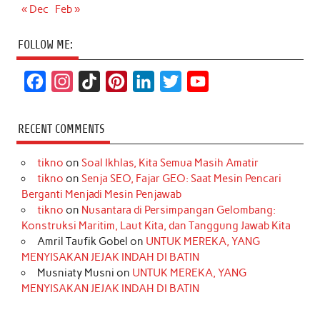
« Dec
Feb »
FOLLOW ME:
F
I
T
P
L
T
Y
a
n
i
i
i
w
o
c
s
k
n
n
i
u
RECENT COMMENTS
e
t
T
t
k
t
T
tikno
on
Soal Ikhlas, Kita Semua Masih Amatir
b
a
o
e
e
t
u
tikno
on
Senja SEO, Fajar GEO: Saat Mesin Pencari
o
g
k
r
d
e
b
Berganti Menjadi Mesin Penjawab
o
r
e
I
r
e
tikno
on
Nusantara di Persimpangan Gelombang:
Konstruksi Maritim, Laut Kita, dan Tanggung Jawab Kita
k
a
s
n
Amril Taufik Gobel
on
UNTUK MEREKA, YANG
m
t
MENYISAKAN JEJAK INDAH DI BATIN
Musniaty Musni
on
UNTUK MEREKA, YANG
MENYISAKAN JEJAK INDAH DI BATIN