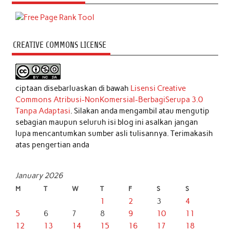
CREATIVE COMMONS LICENSE
ciptaan disebarluaskan di bawah
Lisensi Creative
Commons Atribusi-NonKomersial-BerbagiSerupa 3.0
Tanpa Adaptasi
. Silakan anda mengambil atau mengutip
sebagian maupun seluruh isi blog ini asalkan jangan
lupa mencantumkan sumber asli tulisannya. Terimakasih
atas pengertian anda
January 2026
M
T
W
T
F
S
S
1
2
3
4
5
6
7
8
9
10
11
12
13
14
15
16
17
18