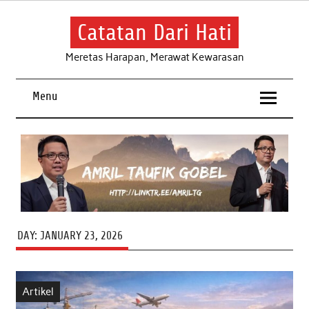
Skip
to
content
Catatan Dari Hati
Meretas Harapan, Merawat Kewarasan
Menu
DAY:
JANUARY 23, 2026
Artikel