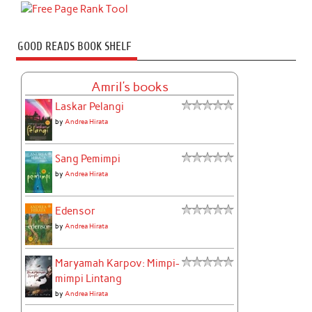
GOOD READS BOOK SHELF
Amril's books
Laskar Pelangi
by
Andrea Hirata
Sang Pemimpi
by
Andrea Hirata
Edensor
by
Andrea Hirata
Maryamah Karpov: Mimpi-
mimpi Lintang
by
Andrea Hirata