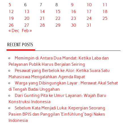
5
6
7
8
9
10
11
12
13
14
15
16
17
18
19
20
21
22
23
24
25
26
27
28
29
30
31
« Dec
Feb »
RECENT POSTS
Memimpin di Antara Dua Mandat: Ketika Laba dan
Pelayanan Publik Harus Berjalan Seiring
Pesawat yang Berbelok ke Alor: Ketika Suara Satu
Mahasiswa Mengalahkan Agenda Rapat
Warga yang Dibingungkan Layar : Merawat Akal Sehat
di Tengah Badai Unggahan
Dari Gunting Pita ke Umur Layanan: Wajah Baru
Konstruksi Indonesia
Sebelum Kata Menjadi Luka: Kepergian Seorang
Pasien BPJS dan Panggilan ‘Einfühlung’ bagi Nakes
Indonesia