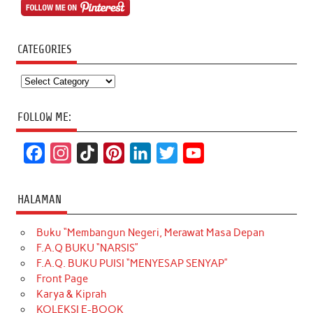
CATEGORIES
Categories
FOLLOW ME:
F
I
T
P
L
T
Y
a
n
i
i
i
w
o
c
s
k
n
n
i
u
HALAMAN
e
t
T
t
k
t
T
Buku “Membangun Negeri, Merawat Masa Depan
b
a
o
e
e
t
u
F.A.Q BUKU “NARSIS”
o
g
k
r
d
e
b
F.A.Q. BUKU PUISI “MENYESAP SENYAP”
o
r
e
I
r
e
Front Page
Karya & Kiprah
k
a
s
n
KOLEKSI E-BOOK