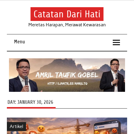
Skip
to
content
Catatan Dari Hati
Meretas Harapan, Merawat Kewarasan
Menu
DAY:
JANUARY 30, 2026
Artikel