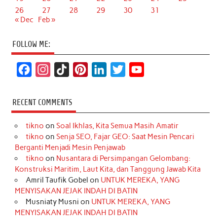
26
27
28
29
30
31
« Dec
Feb »
FOLLOW ME:
F
I
T
P
L
T
Y
a
n
i
i
i
w
o
c
s
k
n
n
i
u
RECENT COMMENTS
e
t
T
t
k
t
T
tikno
on
Soal Ikhlas, Kita Semua Masih Amatir
b
a
o
e
e
t
u
tikno
on
Senja SEO, Fajar GEO: Saat Mesin Pencari
o
g
k
r
d
e
b
Berganti Menjadi Mesin Penjawab
o
r
e
I
r
e
tikno
on
Nusantara di Persimpangan Gelombang:
Konstruksi Maritim, Laut Kita, dan Tanggung Jawab Kita
k
a
s
n
Amril Taufik Gobel
on
UNTUK MEREKA, YANG
m
t
MENYISAKAN JEJAK INDAH DI BATIN
Musniaty Musni
on
UNTUK MEREKA, YANG
MENYISAKAN JEJAK INDAH DI BATIN