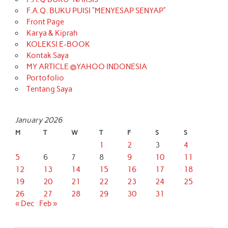
F.A.Q. BUKU PUISI “MENYESAP SENYAP”
Front Page
Karya & Kiprah
KOLEKSI E-BOOK
Kontak Saya
MY ARTICLE @YAHOO INDONESIA
Portofolio
Tentang Saya
January 2026
M
T
W
T
F
S
S
1
2
3
4
5
6
7
8
9
10
11
12
13
14
15
16
17
18
19
20
21
22
23
24
25
26
27
28
29
30
31
« Dec
Feb »