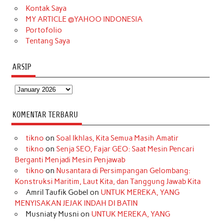
m
t
Kontak Saya
MY ARTICLE @YAHOO INDONESIA
Portofolio
Tentang Saya
ARSIP
Arsip
KOMENTAR TERBARU
tikno
on
Soal Ikhlas, Kita Semua Masih Amatir
tikno
on
Senja SEO, Fajar GEO: Saat Mesin Pencari
Berganti Menjadi Mesin Penjawab
tikno
on
Nusantara di Persimpangan Gelombang:
Konstruksi Maritim, Laut Kita, dan Tanggung Jawab Kita
Amril Taufik Gobel
on
UNTUK MEREKA, YANG
MENYISAKAN JEJAK INDAH DI BATIN
Musniaty Musni
on
UNTUK MEREKA, YANG