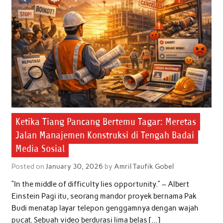
Ketika Tiang Pancang Bertemu Tagar: Meretas
Jalan Manajemen Konstruksi di Tengah Badai
Media Sosial
Posted on
January 30, 2026
by
Amril Taufik Gobel
“In the middle of difficulty lies opportunity.” – Albert
Einstein Pagi itu, seorang mandor proyek bernama Pak
Budi menatap layar telepon genggamnya dengan wajah
pucat. Sebuah video berdurasi lima belas […]