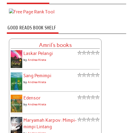
GOOD READS BOOK SHELF
Amril's books
Laskar Pelangi
by
Andrea Hirata
Sang Pemimpi
by
Andrea Hirata
Edensor
by
Andrea Hirata
Maryamah Karpov: Mimpi-
mimpi Lintang