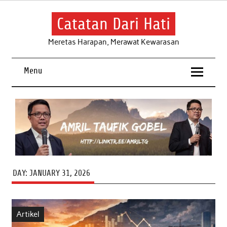
Skip
to
content
Catatan Dari Hati
Meretas Harapan, Merawat Kewarasan
Menu
DAY:
JANUARY 31, 2026
Artikel