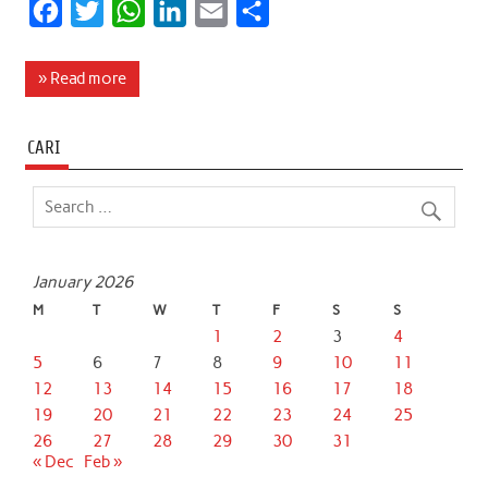
F
T
W
L
E
S
a
w
h
i
m
h
c
i
a
n
a
a
» Read more
e
t
t
k
i
r
b
t
s
e
l
e
CARI
o
e
A
d
o
r
p
I
k
p
n
January 2026
M
T
W
T
F
S
S
1
2
3
4
5
6
7
8
9
10
11
12
13
14
15
16
17
18
19
20
21
22
23
24
25
26
27
28
29
30
31
« Dec
Feb »