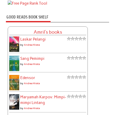
GOOD READS BOOK SHELF
Amril's books
Laskar Pelangi
by
Andrea Hirata
Sang Pemimpi
by
Andrea Hirata
Edensor
by
Andrea Hirata
Maryamah Karpov: Mimpi-
mimpi Lintang
by
Andrea Hirata