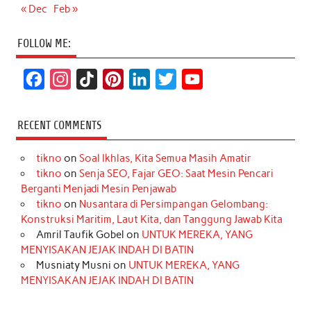
« Dec
Feb »
FOLLOW ME:
F
I
T
P
L
T
Y
a
n
i
i
i
w
o
c
s
k
n
n
i
u
RECENT COMMENTS
e
t
T
t
k
t
T
tikno
on
Soal Ikhlas, Kita Semua Masih Amatir
b
a
o
e
e
t
u
tikno
on
Senja SEO, Fajar GEO: Saat Mesin Pencari
o
g
k
r
d
e
b
Berganti Menjadi Mesin Penjawab
o
r
e
I
r
e
tikno
on
Nusantara di Persimpangan Gelombang:
Konstruksi Maritim, Laut Kita, dan Tanggung Jawab Kita
k
a
s
n
Amril Taufik Gobel
on
UNTUK MEREKA, YANG
m
t
MENYISAKAN JEJAK INDAH DI BATIN
Musniaty Musni
on
UNTUK MEREKA, YANG
MENYISAKAN JEJAK INDAH DI BATIN