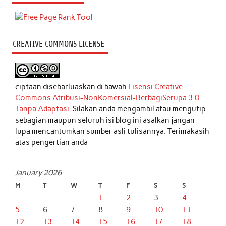
CREATIVE COMMONS LICENSE
ciptaan disebarluaskan di bawah
Lisensi Creative
Commons Atribusi-NonKomersial-BerbagiSerupa 3.0
Tanpa Adaptasi
. Silakan anda mengambil atau mengutip
sebagian maupun seluruh isi blog ini asalkan jangan
lupa mencantumkan sumber asli tulisannya. Terimakasih
atas pengertian anda
January 2026
M
T
W
T
F
S
S
1
2
3
4
5
6
7
8
9
10
11
12
13
14
15
16
17
18