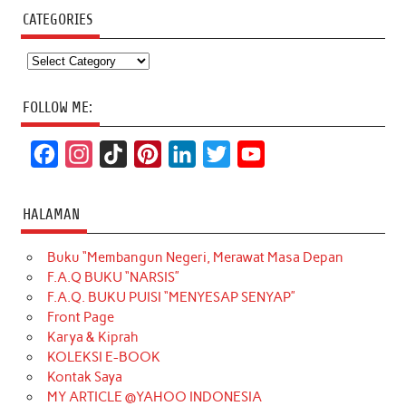
CATEGORIES
Categories
FOLLOW ME:
F
I
T
P
L
T
Y
a
n
i
i
i
w
o
c
s
k
n
n
i
u
HALAMAN
e
t
T
t
k
t
T
Buku “Membangun Negeri, Merawat Masa Depan
b
a
o
e
e
t
u
F.A.Q BUKU “NARSIS”
o
g
k
r
d
e
b
F.A.Q. BUKU PUISI “MENYESAP SENYAP”
o
r
e
I
r
e
Front Page
Karya & Kiprah
k
a
s
n
KOLEKSI E-BOOK
m
t
Kontak Saya
MY ARTICLE @YAHOO INDONESIA