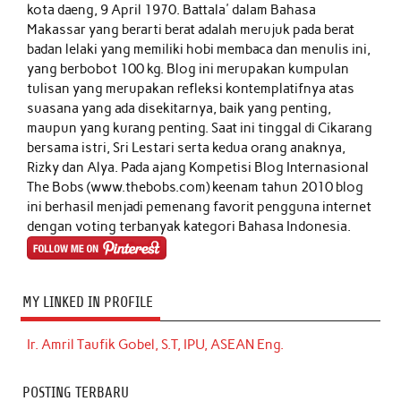
kota daeng, 9 April 1970. Battala' dalam Bahasa
Makassar yang berarti berat adalah merujuk pada berat
badan lelaki yang memiliki hobi membaca dan menulis ini,
yang berbobot 100 kg. Blog ini merupakan kumpulan
tulisan yang merupakan refleksi kontemplatifnya atas
suasana yang ada disekitarnya, baik yang penting,
maupun yang kurang penting. Saat ini tinggal di Cikarang
bersama istri, Sri Lestari serta kedua orang anaknya,
Rizky dan Alya. Pada ajang Kompetisi Blog Internasional
The Bobs (www.thebobs.com) keenam tahun 2010 blog
ini berhasil menjadi pemenang favorit pengguna internet
dengan voting terbanyak kategori Bahasa Indonesia.
MY LINKED IN PROFILE
Ir. Amril Taufik Gobel, S.T, IPU, ASEAN Eng.
POSTING TERBARU