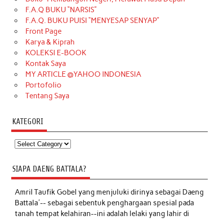
F.A.Q BUKU “NARSIS”
F.A.Q. BUKU PUISI “MENYESAP SENYAP”
Front Page
Karya & Kiprah
KOLEKSI E-BOOK
Kontak Saya
MY ARTICLE @YAHOO INDONESIA
Portofolio
Tentang Saya
KATEGORI
Kategori
SIAPA DAENG BATTALA?
Amril Taufik Gobel
yang menjuluki dirinya sebagai Daeng
Battala'-- sebagai sebentuk penghargaan spesial pada
tanah tempat kelahiran--ini adalah lelaki yang lahir di