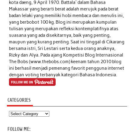
kota daeng, 9 April 1970. Battala' dalam Bahasa
Makassar yang berarti berat adalah merujuk pada berat
badan lelaki yang memiliki hobi membaca dan menulis ini,
yang berbobot 100 kg. Blog ini merupakan kumpulan
tulisan yang merupakan refleksi kontemplatifnya atas
suasana yang ada disekitarnya, baik yang penting,
maupun yang kurang penting. Saat ini tinggal di Cikarang
bersama istri, Sri Lestari serta kedua orang anaknya,
Rizky dan Alya. Pada ajang Kompetisi Blog Internasional
The Bobs (www.thebobs.com) keenam tahun 2010 blog
ini berhasil menjadi pemenang favorit pengguna internet
dengan voting terbanyak kategori Bahasa Indonesia.
CATEGORIES
Categories
FOLLOW ME: