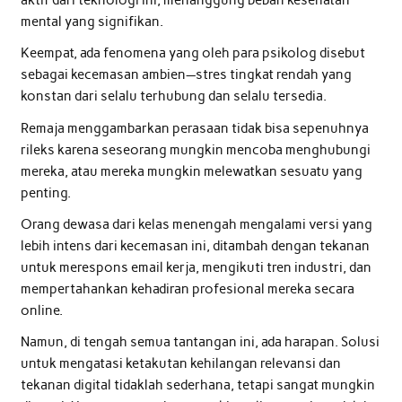
mental yang signifikan.
Keempat, ada fenomena yang oleh para psikolog disebut
sebagai kecemasan ambien—stres tingkat rendah yang
konstan dari selalu terhubung dan selalu tersedia.
Remaja menggambarkan perasaan tidak bisa sepenuhnya
rileks karena seseorang mungkin mencoba menghubungi
mereka, atau mereka mungkin melewatkan sesuatu yang
penting.
Orang dewasa dari kelas menengah mengalami versi yang
lebih intens dari kecemasan ini, ditambah dengan tekanan
untuk merespons email kerja, mengikuti tren industri, dan
mempertahankan kehadiran profesional mereka secara
online.
Namun, di tengah semua tantangan ini, ada harapan. Solusi
untuk mengatasi ketakutan kehilangan relevansi dan
tekanan digital tidaklah sederhana, tetapi sangat mungkin