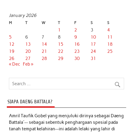
January 2026
M
T
W
T
F
S
S
1
2
3
4
5
6
7
8
9
10
11
12
13
14
15
16
17
18
19
20
21
22
23
24
25
26
27
28
29
30
31
« Dec
Feb »
SIAPA DAENG BATTALA?
Amril Taufik Gobel
yang menjuluki dirinya sebagai Daeng
Battala'-- sebagai sebentuk penghargaan spesial pada
tanah tempat kelahiran--ini adalah lelaki yang lahir di