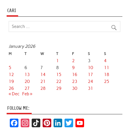
CARI
January 2026
M
T
W
T
F
S
S
1
2
3
4
5
6
7
8
9
10
11
12
13
14
15
16
17
18
19
20
21
22
23
24
25
26
27
28
29
30
31
« Dec
Feb »
FOLLOW ME:
F
I
T
P
L
T
Y