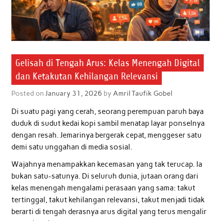
Gelisah di Tengah Arus: Kelas Menengah Digital
dan Ketakutan Kehilangan Relevansi
Posted on
January 31, 2026
by
Amril Taufik Gobel
Di suatu pagi yang cerah, seorang perempuan paruh baya
duduk di sudut kedai kopi sambil menatap layar ponselnya
dengan resah. Jemarinya bergerak cepat, menggeser satu
demi satu unggahan di media sosial.
Wajahnya menampakkan kecemasan yang tak terucap. Ia
bukan satu-satunya. Di seluruh dunia, jutaan orang dari
kelas menengah mengalami perasaan yang sama: takut
tertinggal, takut kehilangan relevansi, takut menjadi tidak
berarti di tengah derasnya arus digital yang terus mengalir