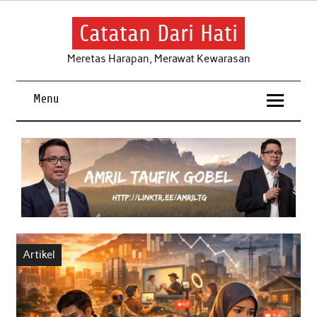
Skip
to
content
Catatan Dari Hati
Meretas Harapan, Merawat Kewarasan
Menu
Artikel