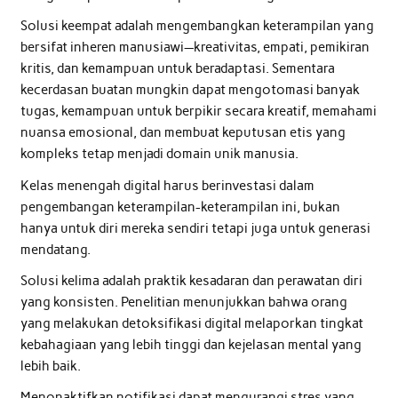
Solusi keempat adalah mengembangkan keterampilan yang
bersifat inheren manusiawi—kreativitas, empati, pemikiran
kritis, dan kemampuan untuk beradaptasi. Sementara
kecerdasan buatan mungkin dapat mengotomasi banyak
tugas, kemampuan untuk berpikir secara kreatif, memahami
nuansa emosional, dan membuat keputusan etis yang
kompleks tetap menjadi domain unik manusia.
Kelas menengah digital harus berinvestasi dalam
pengembangan keterampilan-keterampilan ini, bukan
hanya untuk diri mereka sendiri tetapi juga untuk generasi
mendatang.
Solusi kelima adalah praktik kesadaran dan perawatan diri
yang konsisten. Penelitian menunjukkan bahwa orang
yang melakukan detoksifikasi digital melaporkan tingkat
kebahagiaan yang lebih tinggi dan kejelasan mental yang
lebih baik.
Menonaktifkan notifikasi dapat mengurangi stres yang