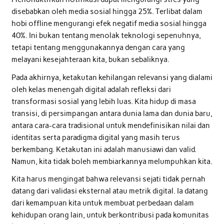
disebabkan oleh media sosial hingga 25%. Terlibat dalam
hobi offline mengurangi efek negatif media sosial hingga
40%. Ini bukan tentang menolak teknologi sepenuhnya,
tetapi tentang menggunakannya dengan cara yang
melayani kesejahteraan kita, bukan sebaliknya.
Pada akhirnya, ketakutan kehilangan relevansi yang dialami
oleh kelas menengah digital adalah refleksi dari
transformasi sosial yang lebih luas. Kita hidup di masa
transisi, di persimpangan antara dunia lama dan dunia baru,
antara cara-cara tradisional untuk mendefinisikan nilai dan
identitas serta paradigma digital yang masih terus
berkembang. Ketakutan ini adalah manusiawi dan valid.
Namun, kita tidak boleh membiarkannya melumpuhkan kita.
Kita harus mengingat bahwa relevansi sejati tidak pernah
datang dari validasi eksternal atau metrik digital. Ia datang
dari kemampuan kita untuk membuat perbedaan dalam
kehidupan orang lain, untuk berkontribusi pada komunitas