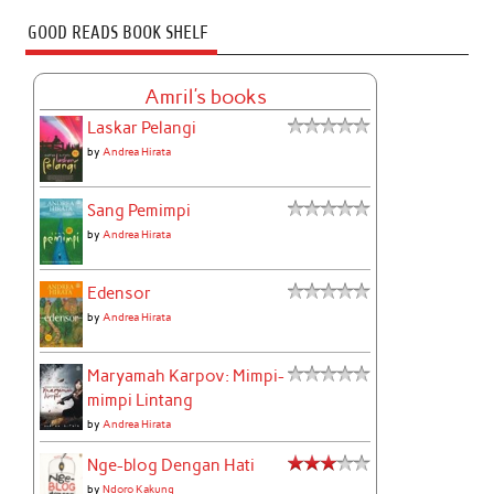
GOOD READS BOOK SHELF
Amril's books
Laskar Pelangi
by
Andrea Hirata
Sang Pemimpi
by
Andrea Hirata
Edensor
by
Andrea Hirata
Maryamah Karpov: Mimpi-
mimpi Lintang
by
Andrea Hirata
Nge-blog Dengan Hati
by
Ndoro Kakung