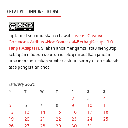
CREATIVE COMMONS LICENSE
ciptaan disebarluaskan di bawah
Lisensi Creative
Commons Atribusi-NonKomersial-BerbagiSerupa 3.0
Tanpa Adaptasi
. Silakan anda mengambil atau mengutip
sebagian maupun seluruh isi blog ini asalkan jangan
lupa mencantumkan sumber asli tulisannya. Terimakasih
atas pengertian anda
January 2026
M
T
W
T
F
S
S
1
2
3
4
5
6
7
8
9
10
11
12
13
14
15
16
17
18
19
20
21
22
23
24
25
26
27
28
29
30
31