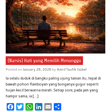
(Narsis) Hati yang Memilih Menunggu
Posted on
January 26, 2026
by
Amril Taufik Gobel
Ia selalu duduk di bangku paling ujung taman itu, tepat di
bawah pohon flamboyan yang bunganya gugur seperti
hujan kecil berwarna merah. Setiap sore, pada jam yang
hampir sama, ia […]
F
T
W
L
E
S