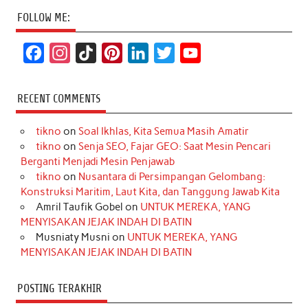
FOLLOW ME:
F
I
T
P
L
T
Y
a
n
i
i
i
w
o
c
s
k
n
n
i
u
RECENT COMMENTS
e
t
T
t
k
t
T
tikno
on
Soal Ikhlas, Kita Semua Masih Amatir
b
a
o
e
e
t
u
tikno
on
Senja SEO, Fajar GEO: Saat Mesin Pencari
o
g
k
r
d
e
b
Berganti Menjadi Mesin Penjawab
o
r
e
I
r
e
tikno
on
Nusantara di Persimpangan Gelombang:
Konstruksi Maritim, Laut Kita, dan Tanggung Jawab Kita
k
a
s
n
Amril Taufik Gobel
on
UNTUK MEREKA, YANG
m
t
MENYISAKAN JEJAK INDAH DI BATIN
Musniaty Musni
on
UNTUK MEREKA, YANG
MENYISAKAN JEJAK INDAH DI BATIN
POSTING TERAKHIR