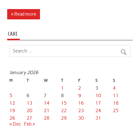
a
w
h
i
m
h
c
i
a
n
a
a
» Read more
e
t
t
k
i
r
b
t
s
e
l
e
CARI
o
e
A
d
o
r
p
I
k
p
n
January 2026
M
T
W
T
F
S
S
1
2
3
4
5
6
7
8
9
10
11
12
13
14
15
16
17
18
19
20
21
22
23
24
25
26
27
28
29
30
31
« Dec
Feb »