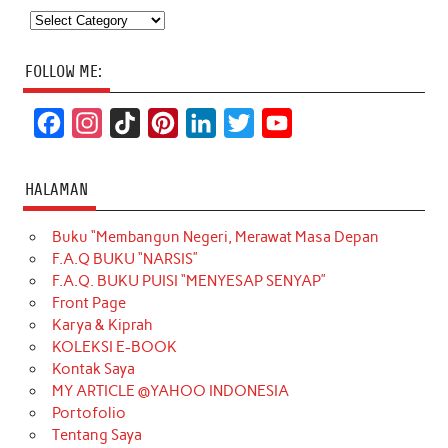
Categories
FOLLOW ME:
F
I
T
P
L
T
Y
a
n
i
i
i
w
o
c
s
k
n
n
i
u
HALAMAN
e
t
T
t
k
t
T
Buku “Membangun Negeri, Merawat Masa Depan
b
a
o
e
e
t
u
F.A.Q BUKU “NARSIS”
o
g
k
r
d
e
b
F.A.Q. BUKU PUISI “MENYESAP SENYAP”
o
r
e
I
r
e
Front Page
Karya & Kiprah
k
a
s
n
KOLEKSI E-BOOK
m
t
Kontak Saya
MY ARTICLE @YAHOO INDONESIA
Portofolio
Tentang Saya