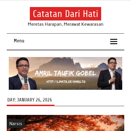
Skip
to
content
Catatan Dari Hati
Meretas Harapan, Merawat Kewarasan
Menu
DAY:
JANUARY 26, 2026
Narsis