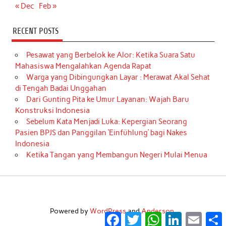
« Dec
Feb »
RECENT POSTS
Pesawat yang Berbelok ke Alor: Ketika Suara Satu
Mahasiswa Mengalahkan Agenda Rapat
Warga yang Dibingungkan Layar : Merawat Akal Sehat
di Tengah Badai Unggahan
Dari Gunting Pita ke Umur Layanan: Wajah Baru
Konstruksi Indonesia
Sebelum Kata Menjadi Luka: Kepergian Seorang
Pasien BPJS dan Panggilan ‘Einfühlung’ bagi Nakes
Indonesia
Ketika Tangan yang Membangun Negeri Mulai Menua
Powered by
WordPress
and
Anderson
.
Facebook
Twitter
WhatsApp
LinkedIn
Email
S