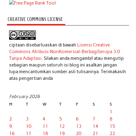
CREATIVE COMMONS LICENSE
ciptaan disebarluaskan di bawah
Lisensi Creative
Commons Atribusi-NonKomersial-BerbagiSerupa 3.0
Tanpa Adaptasi
. Silakan anda mengambil atau mengutip
sebagian maupun seluruh isi blog ini asalkan jangan
lupa mencantumkan sumber asli tulisannya. Terimakasih
atas pengertian anda
February 2026
M
T
W
T
F
S
S
1
2
3
4
5
6
7
8
9
10
11
12
13
14
15
16
17
18
19
20
21
22