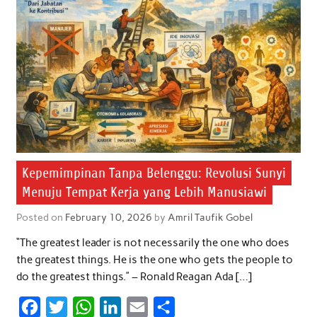
Kepemimpinan Tanpa Belenggu: Revolusi Sunyi
Menuju Tempat Kerja yang Lebih Manusiawi
Posted on
February 10, 2026
by
Amril Taufik Gobel
“The greatest leader is not necessarily the one who does
the greatest things. He is the one who gets the people to
do the greatest things.” – Ronald Reagan Ada […]
F
T
W
L
E
S