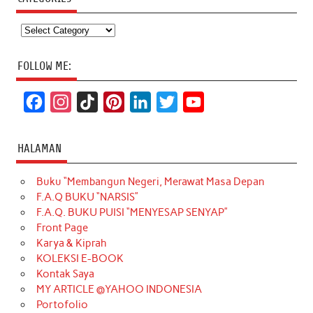
Categories
FOLLOW ME:
F
I
T
P
L
T
Y
a
n
i
i
i
w
o
c
s
k
n
n
i
u
HALAMAN
e
t
T
t
k
t
T
Buku “Membangun Negeri, Merawat Masa Depan
b
a
o
e
e
t
u
F.A.Q BUKU “NARSIS”
o
g
k
r
d
e
b
F.A.Q. BUKU PUISI “MENYESAP SENYAP”
o
r
e
I
r
e
Front Page
Karya & Kiprah
k
a
s
n
KOLEKSI E-BOOK
m
t
Kontak Saya
MY ARTICLE @YAHOO INDONESIA
Portofolio