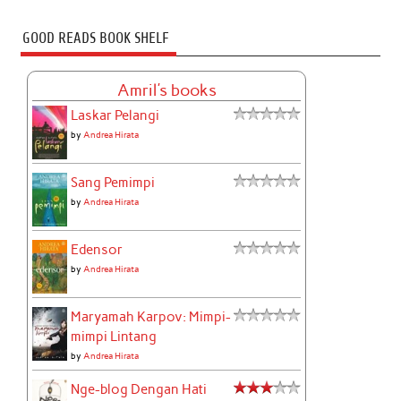
GOOD READS BOOK SHELF
Amril's books
Laskar Pelangi
by
Andrea Hirata
Sang Pemimpi
by
Andrea Hirata
Edensor
by
Andrea Hirata
Maryamah Karpov: Mimpi-
mimpi Lintang
by
Andrea Hirata
Nge-blog Dengan Hati