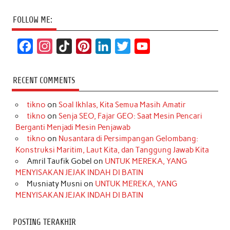
FOLLOW ME:
F
I
T
P
L
T
Y
a
n
i
i
i
w
o
c
s
k
n
n
i
u
RECENT COMMENTS
e
t
T
t
k
t
T
tikno
on
Soal Ikhlas, Kita Semua Masih Amatir
b
a
o
e
e
t
u
tikno
on
Senja SEO, Fajar GEO: Saat Mesin Pencari
o
g
k
r
d
e
b
Berganti Menjadi Mesin Penjawab
o
r
e
I
r
e
tikno
on
Nusantara di Persimpangan Gelombang:
Konstruksi Maritim, Laut Kita, dan Tanggung Jawab Kita
k
a
s
n
Amril Taufik Gobel
on
UNTUK MEREKA, YANG
m
t
MENYISAKAN JEJAK INDAH DI BATIN
Musniaty Musni
on
UNTUK MEREKA, YANG
MENYISAKAN JEJAK INDAH DI BATIN
POSTING TERAKHIR