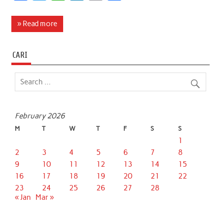
a
w
h
i
m
h
c
i
a
n
a
a
» Read more
e
t
t
k
i
r
b
t
s
e
l
e
CARI
o
e
A
d
o
r
p
I
k
p
n
February 2026
M
T
W
T
F
S
S
1
2
3
4
5
6
7
8
9
10
11
12
13
14
15
16
17
18
19
20
21
22
23
24
25
26
27
28
« Jan
Mar »