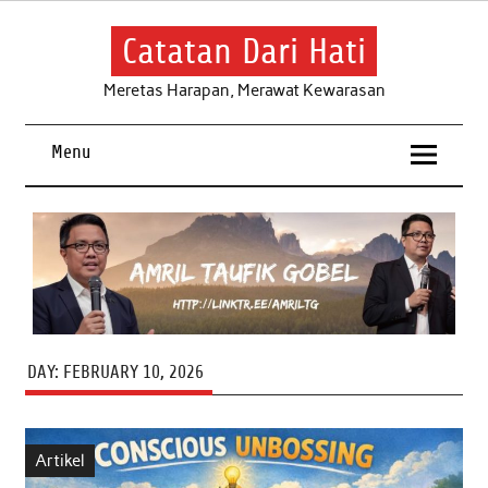
Skip
to
content
Catatan Dari Hati
Meretas Harapan, Merawat Kewarasan
Menu
DAY:
FEBRUARY 10, 2026
Artikel