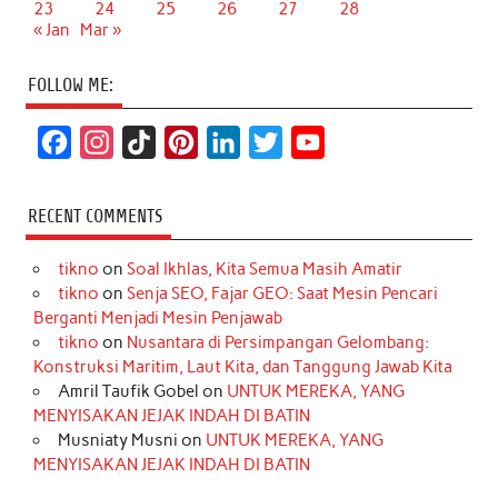
23
24
25
26
27
28
« Jan
Mar »
FOLLOW ME:
F
I
T
P
L
T
Y
a
n
i
i
i
w
o
c
s
k
n
n
i
u
RECENT COMMENTS
e
t
T
t
k
t
T
tikno
on
Soal Ikhlas, Kita Semua Masih Amatir
b
a
o
e
e
t
u
tikno
on
Senja SEO, Fajar GEO: Saat Mesin Pencari
o
g
k
r
d
e
b
Berganti Menjadi Mesin Penjawab
o
r
e
I
r
e
tikno
on
Nusantara di Persimpangan Gelombang:
Konstruksi Maritim, Laut Kita, dan Tanggung Jawab Kita
k
a
s
n
Amril Taufik Gobel
on
UNTUK MEREKA, YANG
m
t
MENYISAKAN JEJAK INDAH DI BATIN
Musniaty Musni
on
UNTUK MEREKA, YANG
MENYISAKAN JEJAK INDAH DI BATIN