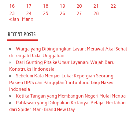
16
17
18
19
20
21
22
23
24
25
26
27
28
« Jan
Mar »
RECENT POSTS
Warga yang Dibingungkan Layar : Merawat Akal Sehat
di Tengah Badai Unggahan
Dari Gunting Pita ke Umur Layanan: Wajah Baru
Konstruksi Indonesia
Sebelum Kata Menjadi Luka: Kepergian Seorang
Pasien BPJS dan Panggilan ‘Einfühlung’ bagi Nakes
Indonesia
Ketika Tangan yang Membangun Negeri Mulai Menua
Pahlawan yang Dilupakan Kotanya: Belajar Bertahan
dari Spider-Man: Brand New Day