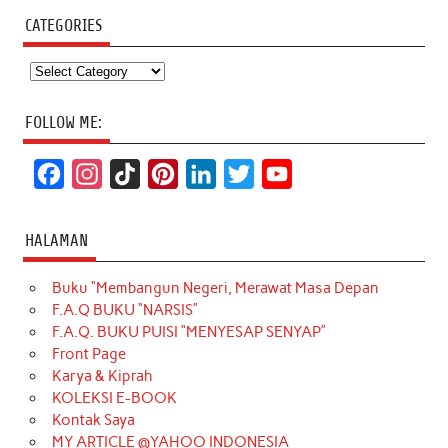
CATEGORIES
Categories
FOLLOW ME:
F
I
T
P
L
T
Y
a
n
i
i
i
w
o
c
s
k
n
n
i
u
HALAMAN
e
t
T
t
k
t
T
Buku “Membangun Negeri, Merawat Masa Depan
b
a
o
e
e
t
u
F.A.Q BUKU “NARSIS”
o
g
k
r
d
e
b
F.A.Q. BUKU PUISI “MENYESAP SENYAP”
o
r
e
I
r
e
Front Page
Karya & Kiprah
k
a
s
n
KOLEKSI E-BOOK
m
t
Kontak Saya
MY ARTICLE @YAHOO INDONESIA