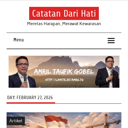
Skip
to
content
Catatan Dari Hati
Meretas Harapan, Merawat Kewarasan
Menu
DAY:
FEBRUARY 27, 2026
Artikel