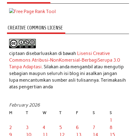
CREATIVE COMMONS LICENSE
ciptaan disebarluaskan di bawah
Lisensi Creative
Commons Atribusi-NonKomersial-BerbagiSerupa 3.0
Tanpa Adaptasi
. Silakan anda mengambil atau mengutip
sebagian maupun seluruh isi blog ini asalkan jangan
lupa mencantumkan sumber asli tulisannya. Terimakasih
atas pengertian anda
February 2026
M
T
W
T
F
S
S
1
2
3
4
5
6
7
8
9
10
11
12
13
14
15