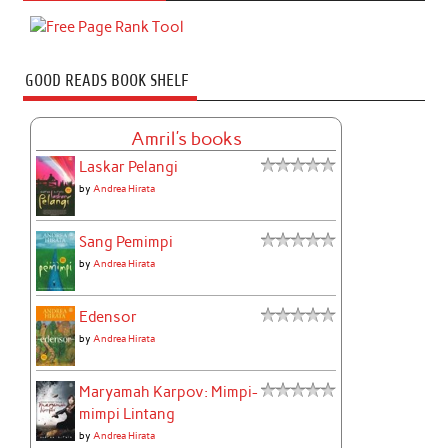
GOOD READS BOOK SHELF
Amril's books
Laskar Pelangi
by
Andrea Hirata
Sang Pemimpi
by
Andrea Hirata
Edensor
by
Andrea Hirata
Maryamah Karpov: Mimpi-
mimpi Lintang
by
Andrea Hirata