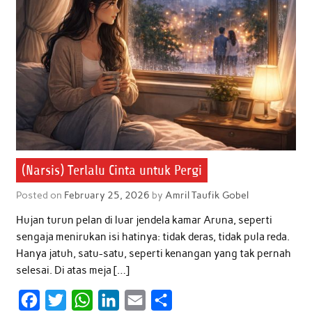
(Narsis) Terlalu Cinta untuk Pergi
Posted on
February 25, 2026
by
Amril Taufik Gobel
Hujan turun pelan di luar jendela kamar Aruna, seperti
sengaja menirukan isi hatinya: tidak deras, tidak pula reda.
Hanya jatuh, satu-satu, seperti kenangan yang tak pernah
selesai. Di atas meja […]
F
T
W
L
E
S