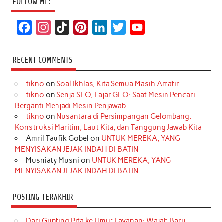
FOLLOW ME:
F
I
T
P
L
T
Y
a
n
i
i
i
w
o
c
s
k
n
n
i
u
RECENT COMMENTS
e
t
T
t
k
t
T
tikno
on
Soal Ikhlas, Kita Semua Masih Amatir
b
a
o
e
e
t
u
tikno
on
Senja SEO, Fajar GEO: Saat Mesin Pencari
o
g
k
r
d
e
b
Berganti Menjadi Mesin Penjawab
o
r
e
I
r
e
tikno
on
Nusantara di Persimpangan Gelombang:
Konstruksi Maritim, Laut Kita, dan Tanggung Jawab Kita
k
a
s
n
Amril Taufik Gobel
on
UNTUK MEREKA, YANG
m
t
MENYISAKAN JEJAK INDAH DI BATIN
Musniaty Musni
on
UNTUK MEREKA, YANG
MENYISAKAN JEJAK INDAH DI BATIN
POSTING TERAKHIR
Dari Gunting Pita ke Umur Layanan: Wajah Baru