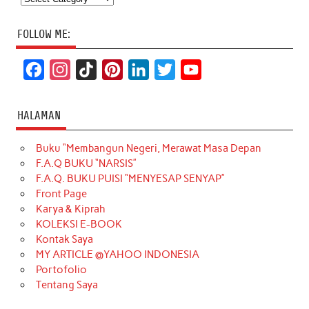
FOLLOW ME:
F
I
T
P
L
T
Y
a
n
i
i
i
w
o
c
s
k
n
n
i
u
HALAMAN
e
t
T
t
k
t
T
Buku “Membangun Negeri, Merawat Masa Depan
b
a
o
e
e
t
u
F.A.Q BUKU “NARSIS”
o
g
k
r
d
e
b
F.A.Q. BUKU PUISI “MENYESAP SENYAP”
o
r
e
I
r
e
Front Page
Karya & Kiprah
k
a
s
n
KOLEKSI E-BOOK
m
t
Kontak Saya
MY ARTICLE @YAHOO INDONESIA
Portofolio
Tentang Saya