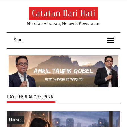
Skip
to
content
Catatan Dari Hati
Meretas Harapan, Merawat Kewarasan
Menu
DAY:
FEBRUARY 25, 2026
Narsis