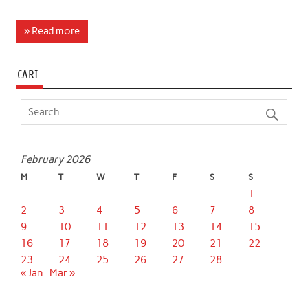
a
w
h
i
m
h
c
i
a
n
a
a
» Read more
e
t
t
k
i
r
b
t
s
e
l
e
CARI
o
e
A
d
o
r
p
I
k
p
n
February 2026
M
T
W
T
F
S
S
1
2
3
4
5
6
7
8
9
10
11
12
13
14
15
16
17
18
19
20
21
22
23
24
25
26
27
28
« Jan
Mar »