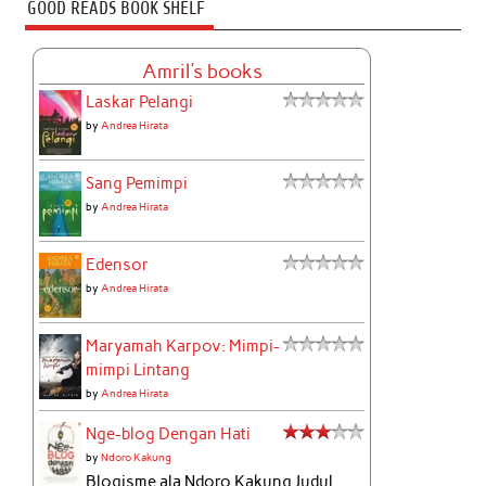
GOOD READS BOOK SHELF
Amril's books
Laskar Pelangi
by
Andrea Hirata
Sang Pemimpi
by
Andrea Hirata
Edensor
by
Andrea Hirata
Maryamah Karpov: Mimpi-
mimpi Lintang
by
Andrea Hirata
Nge-blog Dengan Hati
by
Ndoro Kakung
Blogisme ala Ndoro Kakung Judul