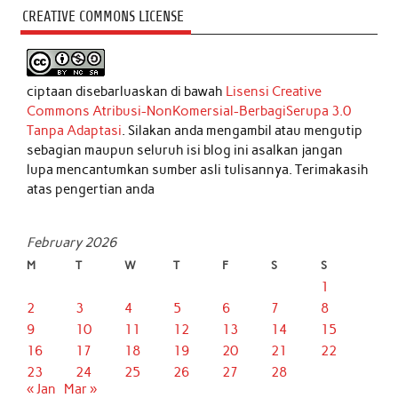
CREATIVE COMMONS LICENSE
ciptaan disebarluaskan di bawah
Lisensi Creative
Commons Atribusi-NonKomersial-BerbagiSerupa 3.0
Tanpa Adaptasi
. Silakan anda mengambil atau mengutip
sebagian maupun seluruh isi blog ini asalkan jangan
lupa mencantumkan sumber asli tulisannya. Terimakasih
atas pengertian anda
February 2026
M
T
W
T
F
S
S
1
2
3
4
5
6
7
8
9
10
11
12
13
14
15
16
17
18
19
20
21
22
23
24
25
26
27
28
« Jan
Mar »