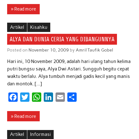
c
i
a
n
a
a
» Read more
e
t
t
k
i
r
b
t
s
e
l
e
Artikel
Kisahku
o
e
A
d
ALYA DAN DUNIA CERIA YANG DIBANGUNNYA
o
r
p
I
Posted on
November 10, 2009
by
Amril Taufik Gobel
k
p
n
Hari ini, 10 November 2009, adalah hari ulang tahun kelima
putri bungsu saya, Alya Dwi Astari. Sungguh begitu cepat
waktu berlalu. Alya tumbuh menjadi gadis kecil yang manis
dan montok. […]
F
T
W
L
E
S
a
w
h
i
m
h
c
i
a
n
a
a
» Read more
e
t
t
k
i
r
b
t
s
e
l
e
Artikel
Informasi