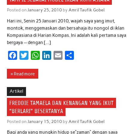
Posted on
January 25, 2010
by
Amril Taufik Gobel
Hari ini, Senin 25 Januari 2010, wajah saya yang imut,
montok, menggemaskan dan bersahaja itu nongol di iklan
Kompasiana di Harian Kompas. Ini adalah kali pertama saya
bergaya — dengan […]
F
T
W
L
E
S
a
w
h
i
m
h
c
i
a
n
a
a
» Read more
e
t
t
k
i
r
b
t
s
e
l
e
Artikel
o
e
A
d
FREDDIE TAMAELA DAN KENANGAN YANG IKUT
o
r
p
I
“BERLARI” BESERTANYA
k
p
n
Posted on
January 15, 2010
by
Amril Taufik Gobel
Bagi anda yang mungkin hidup se”zaman” dengan saya