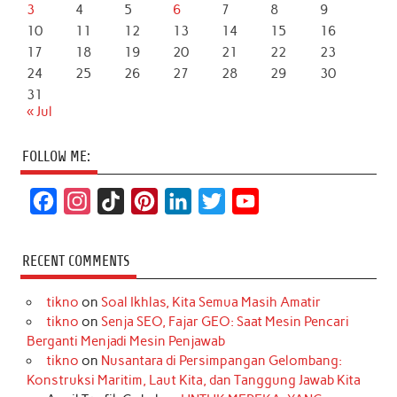
3
4
5
6
7
8
9
10
11
12
13
14
15
16
17
18
19
20
21
22
23
24
25
26
27
28
29
30
31
« Jul
FOLLOW ME:
F
I
T
P
L
T
Y
a
n
i
i
i
w
o
c
s
k
n
n
i
u
RECENT COMMENTS
e
t
T
t
k
t
T
tikno
on
Soal Ikhlas, Kita Semua Masih Amatir
b
a
o
e
e
t
u
tikno
on
Senja SEO, Fajar GEO: Saat Mesin Pencari
o
g
k
r
d
e
b
Berganti Menjadi Mesin Penjawab
o
r
e
I
r
e
tikno
on
Nusantara di Persimpangan Gelombang:
Konstruksi Maritim, Laut Kita, dan Tanggung Jawab Kita
k
a
s
n