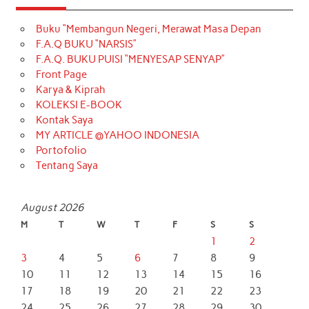
Buku “Membangun Negeri, Merawat Masa Depan
F.A.Q BUKU “NARSIS”
F.A.Q. BUKU PUISI “MENYESAP SENYAP”
Front Page
Karya & Kiprah
KOLEKSI E-BOOK
Kontak Saya
MY ARTICLE @YAHOO INDONESIA
Portofolio
Tentang Saya
August 2026
M
T
W
T
F
S
S
1
2
3
4
5
6
7
8
9
10
11
12
13
14
15
16
17
18
19
20
21
22
23
24
25
26
27
28
29
30