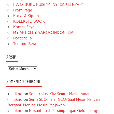
o
g
k
r
d
e
b
F.A.Q. BUKU PUISI “MENYESAP SENYAP”
o
r
e
I
r
e
Front Page
Karya & Kiprah
k
a
s
n
KOLEKSI E-BOOK
m
t
Kontak Saya
MY ARTICLE @YAHOO INDONESIA
Portofolio
Tentang Saya
ARSIP
Arsip
KOMENTAR TERBARU
tikno
on
Soal Ikhlas, Kita Semua Masih Amatir
tikno
on
Senja SEO, Fajar GEO: Saat Mesin Pencari
Berganti Menjadi Mesin Penjawab
tikno
on
Nusantara di Persimpangan Gelombang: