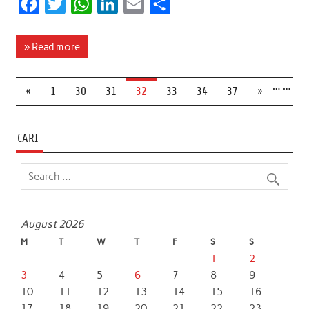
F
T
W
L
E
S
a
w
h
i
m
h
c
i
a
n
a
a
» Read more
e
t
t
k
i
r
…
…
b
t
s
e
l
e
«
1
30
31
32
33
34
37
»
o
e
A
d
o
r
p
I
CARI
k
p
n
August 2026
M
T
W
T
F
S
S
1
2
3
4
5
6
7
8
9
10
11
12
13
14
15
16
17
18
19
20
21
22
23