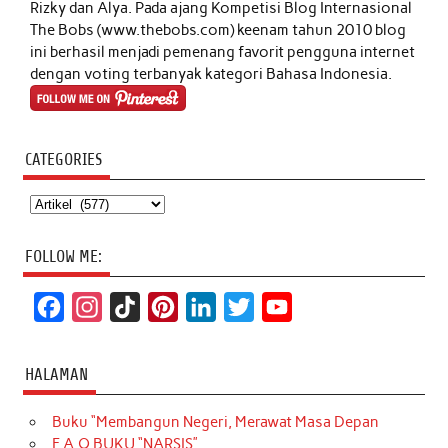
Rizky dan Alya. Pada ajang Kompetisi Blog Internasional
The Bobs (www.thebobs.com) keenam tahun 2010 blog
ini berhasil menjadi pemenang favorit pengguna internet
dengan voting terbanyak kategori Bahasa Indonesia.
CATEGORIES
Categories
FOLLOW ME:
F
I
T
P
L
T
Y
a
n
i
i
i
w
o
c
s
k
n
n
i
u
HALAMAN
e
t
T
t
k
t
T
Buku “Membangun Negeri, Merawat Masa Depan
b
a
o
e
e
t
u
F.A.Q BUKU “NARSIS”