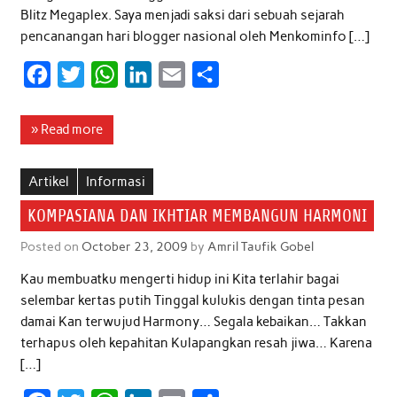
Blitz Megaplex. Saya menjadi saksi dari sebuah sejarah
pencanangan hari blogger nasional oleh Menkominfo […]
F
T
W
L
E
S
a
w
h
i
m
h
c
i
a
n
a
a
» Read more
e
t
t
k
i
r
b
t
s
e
l
e
Artikel
Informasi
o
e
A
d
KOMPASIANA DAN IKHTIAR MEMBANGUN HARMONI
o
r
p
I
Posted on
October 23, 2009
by
Amril Taufik Gobel
k
p
n
Kau membuatku mengerti hidup ini Kita terlahir bagai
selembar kertas putih Tinggal kulukis dengan tinta pesan
damai Kan terwujud Harmony… Segala kebaikan… Takkan
terhapus oleh kepahitan Kulapangkan resah jiwa… Karena
[…]