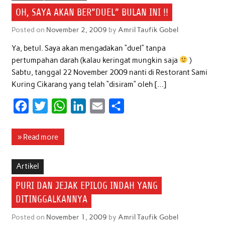
o
e
A
d
OH, SAYA AKAN BER”DUEL” BULAN INI !!
o
r
p
I
Posted on
November 2, 2009
by
Amril Taufik Gobel
k
p
n
Ya, betul. Saya akan mengadakan “duel” tanpa
pertumpahan darah (kalau keringat mungkin saja
)
Sabtu, tanggal 22 November 2009 nanti di Restorant Sami
Kuring Cikarang yang telah “disiram” oleh […]
F
T
W
L
E
S
a
w
h
i
m
h
c
i
a
n
a
a
» Read more
e
t
t
k
i
r
b
t
s
e
l
e
Artikel
o
e
A
d
PURI DAN JEJAK EPILOG INDAH YANG
o
r
p
I
DITINGGALKANNYA
k
p
n
Posted on
November 1, 2009
by
Amril Taufik Gobel