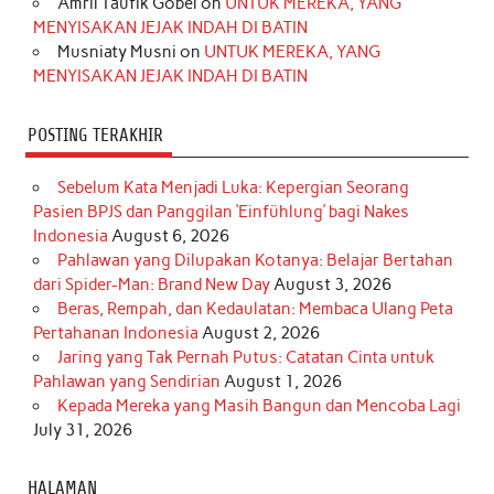
Amril Taufik Gobel
on
UNTUK MEREKA, YANG
m
t
MENYISAKAN JEJAK INDAH DI BATIN
Musniaty Musni
on
UNTUK MEREKA, YANG
MENYISAKAN JEJAK INDAH DI BATIN
POSTING TERAKHIR
Sebelum Kata Menjadi Luka: Kepergian Seorang
Pasien BPJS dan Panggilan ‘Einfühlung’ bagi Nakes
Indonesia
August 6, 2026
Pahlawan yang Dilupakan Kotanya: Belajar Bertahan
dari Spider-Man: Brand New Day
August 3, 2026
Beras, Rempah, dan Kedaulatan: Membaca Ulang Peta
Pertahanan Indonesia
August 2, 2026
Jaring yang Tak Pernah Putus: Catatan Cinta untuk
Pahlawan yang Sendirian
August 1, 2026
Kepada Mereka yang Masih Bangun dan Mencoba Lagi
July 31, 2026
HALAMAN