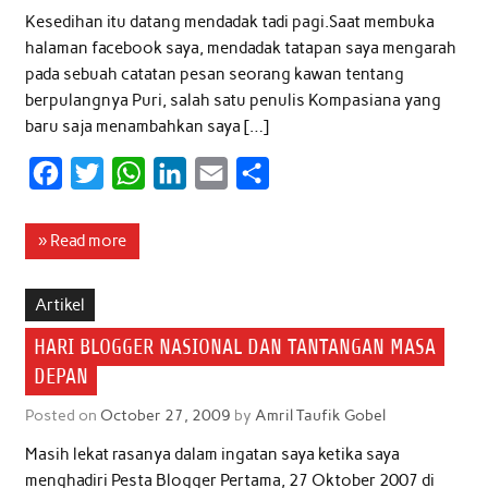
Kesedihan itu datang mendadak tadi pagi.Saat membuka
halaman facebook saya, mendadak tatapan saya mengarah
pada sebuah catatan pesan seorang kawan tentang
berpulangnya Puri, salah satu penulis Kompasiana yang
baru saja menambahkan saya […]
F
T
W
L
E
S
a
w
h
i
m
h
c
i
a
n
a
a
» Read more
e
t
t
k
i
r
b
t
s
e
l
e
Artikel
o
e
A
d
HARI BLOGGER NASIONAL DAN TANTANGAN MASA
o
r
p
I
DEPAN
k
p
n
Posted on
October 27, 2009
by
Amril Taufik Gobel
Masih lekat rasanya dalam ingatan saya ketika saya
menghadiri Pesta Blogger Pertama, 27 Oktober 2007 di