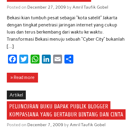
o
r
p
I
Posted on
December 27, 2009
by
Amril Taufik Gobel
k
p
n
Bekasi kian tumbuh pesat sebagai “kota satelit” Jakarta
dengan tingkat penetrasi jaringan internet yang cukup
luas dan terus berkembang dari waktu ke waktu.
Transformasi Bekasi menuju sebuah “Cyber City” bukanlah
[…]
F
T
W
L
E
S
a
w
h
i
m
h
c
i
a
n
a
a
» Read more
e
t
t
k
i
r
b
t
s
e
l
e
Artikel
o
e
A
d
PELUNCURAN BUKU BAPAK PUBLIK BLOGGER
o
r
p
I
KOMPASIANA YANG BERTABUR BINTANG DAN CINTA
k
p
n
Posted on
December 7, 2009
by
Amril Taufik Gobel