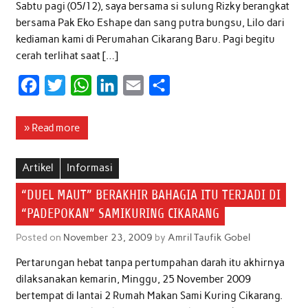
Sabtu pagi (05/12), saya bersama si sulung Rizky berangkat
bersama Pak Eko Eshape dan sang putra bungsu, Lilo dari
kediaman kami di Perumahan Cikarang Baru. Pagi begitu
cerah terlihat saat […]
F
T
W
L
E
S
a
w
h
i
m
h
c
i
a
n
a
a
» Read more
e
t
t
k
i
r
b
t
s
e
l
e
Artikel
Informasi
o
e
A
d
“DUEL MAUT” BERAKHIR BAHAGIA ITU TERJADI DI
o
r
p
I
“PADEPOKAN” SAMIKURING CIKARANG
k
p
n
Posted on
November 23, 2009
by
Amril Taufik Gobel
Pertarungan hebat tanpa pertumpahan darah itu akhirnya
dilaksanakan kemarin, Minggu, 25 November 2009
bertempat di lantai 2 Rumah Makan Sami Kuring Cikarang.