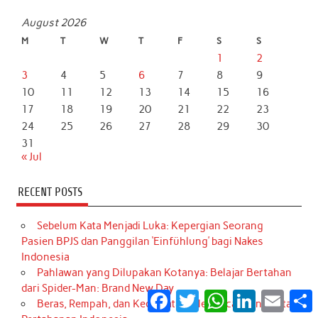
August 2026
M
T
W
T
F
S
S
1
2
3
4
5
6
7
8
9
10
11
12
13
14
15
16
17
18
19
20
21
22
23
24
25
26
27
28
29
30
31
« Jul
RECENT POSTS
Sebelum Kata Menjadi Luka: Kepergian Seorang
Pasien BPJS dan Panggilan ‘Einfühlung’ bagi Nakes
Indonesia
Pahlawan yang Dilupakan Kotanya: Belajar Bertahan
dari Spider-Man: Brand New Day
Facebook
Twitter
WhatsApp
LinkedIn
Email
S
Beras, Rempah, dan Kedaulatan: Membaca Ulang Peta