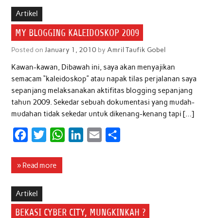
b
t
s
e
l
e
Artikel
o
e
A
d
MY BLOGGING KALEIDOSKOP 2009
o
r
p
I
Posted on
January 1, 2010
by
Amril Taufik Gobel
k
p
n
Kawan-kawan, Dibawah ini, saya akan menyajikan
semacam “kaleidoskop” atau napak tilas perjalanan saya
sepanjang melaksanakan aktifitas blogging sepanjang
tahun 2009. Sekedar sebuah dokumentasi yang mudah-
mudahan tidak sekedar untuk dikenang-kenang tapi […]
F
T
W
L
E
S
a
w
h
i
m
h
c
i
a
n
a
a
» Read more
e
t
t
k
i
r
b
t
s
e
l
e
Artikel
o
e
A
d
BEKASI CYBER CITY, MUNGKINKAH ?