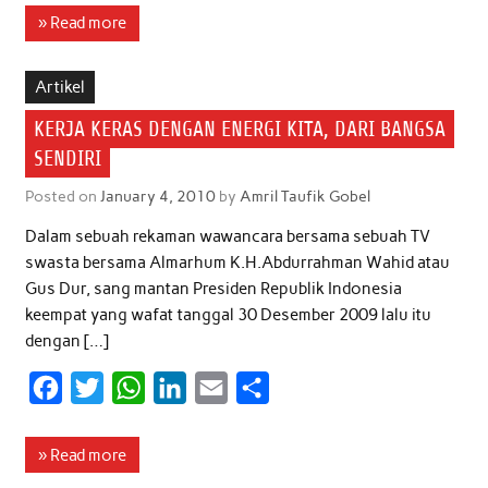
c
i
a
n
a
a
» Read more
e
t
t
k
i
r
b
t
s
e
l
e
Artikel
o
e
A
d
KERJA KERAS DENGAN ENERGI KITA, DARI BANGSA
o
r
p
I
SENDIRI
k
p
n
Posted on
January 4, 2010
by
Amril Taufik Gobel
Dalam sebuah rekaman wawancara bersama sebuah TV
swasta bersama Almarhum K.H.Abdurrahman Wahid atau
Gus Dur, sang mantan Presiden Republik Indonesia
keempat yang wafat tanggal 30 Desember 2009 lalu itu
dengan […]
F
T
W
L
E
S
a
w
h
i
m
h
c
i
a
n
a
a
» Read more
e
t
t
k
i
r