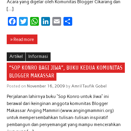
Acara yang digelar oleh Komunitas Blogger Cikarang dan
[…]
F
T
W
L
E
S
a
w
h
i
m
h
c
i
a
n
a
a
» Read more
e
t
t
k
i
r
b
t
s
e
l
e
Artikel
Informasi
o
e
A
d
“SOP KONRO BAGI JIWA”, BUKU KEDUA KOMUNITAS
o
r
p
I
BLOGGER MAKASSAR
k
p
n
Posted on
November 16, 2009
by
Amril Taufik Gobel
Perjalanan lahirnya buku “Sop Konro untuk Jiwa” ini
berawal dari keinginan anggota komunitas Blogger
Makassar Anging Mammiri (www.angingmammiri.org)
untuk mempersembahkan tulisan-tulisan inspiratif
pembangun dan penyemangat yang mampu mencerahkan