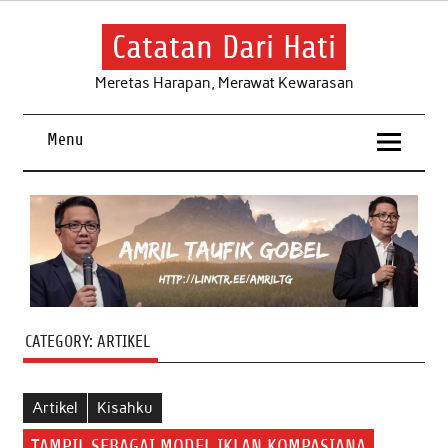
Skip
to
content
Catatan Dari Hati
Meretas Harapan, Merawat Kewarasan
Menu
CATEGORY:
ARTIKEL
Artikel
Kisahku
TAMPIL SEBAGAI MODEL IKLAN KOMPASIANA