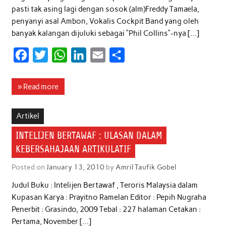
pasti tak asing lagi dengan sosok (alm)Freddy Tamaela,
penyanyi asal Ambon, Vokalis Cockpit Band yang oleh
banyak kalangan dijuluki sebagai “Phil Collins”-nya […]
F
T
W
L
E
S
a
w
h
i
m
h
c
i
a
n
a
a
» Read more
e
t
t
k
i
r
b
t
s
e
l
e
Artikel
o
e
A
d
INTELIJEN BERTAWAF : ULASAN DALAM
o
r
p
I
KEBERSAHAJAAN ARTIKULATIF
k
p
n
Posted on
January 13, 2010
by
Amril Taufik Gobel
Judul Buku : Intelijen Bertawaf , Teroris Malaysia dalam
Kupasan Karya : Prayitno Ramelan Editor : Pepih Nugraha
Penerbit : Grasindo, 2009 Tebal : 227 halaman Cetakan :
Pertama, November […]