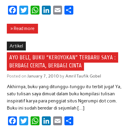
F
T
W
L
E
S
a
w
h
i
m
h
c
i
a
n
a
a
» Read more
e
t
t
k
i
r
b
t
s
e
l
e
Artikel
o
e
A
d
AYO BELI, BUKU “KEROYOKAN” TERBARU SAYA :
o
r
p
I
BERBAGI CERITA, BERBAGI CINTA
k
p
n
Posted on
January 7, 2010
by
Amril Taufik Gobel
Akhirnya, buku yang ditunggu-tunggu itu terbit juga! Ya,
satu tulisan saya dimuat dalam buku kompilasi tulisan
inspiratif karya para penggiat situs Ngerumpi dot com.
Buku ini sudah beredar di sejumlah […]
F
T
W
L
E
S
a
w
h
i
m
h