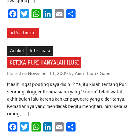
jiwa guna […]
F
T
W
L
E
S
a
w
h
i
m
h
c
i
a
n
a
a
» Read more
e
t
t
k
i
r
b
t
s
e
l
e
Artikel
Informasi
o
e
A
d
KETIKA PURI HANYALAH ILUSI
o
r
p
I
Posted on
November 11, 2009
by
Amril Taufik Gobel
k
p
n
Masih ingat posting saya disini ? Ya, itu kisah tentang Puri
seorang blogger Kompasiana yang “konon” telah wafat
akhir bulan lalu karena kanker payudara yang dideritanya.
Kematiannya yang mendadak begitu mengharu biru semua
orang, […]
F
T
W
L
E
S
a
w
h
i
m
h