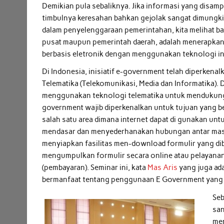
Demikian pula sebaliknya. Jika informasi yang disam
timbulnya keresahan bahkan gejolak sangat dimungk
dalam penyelenggaraan pemerintahan, kita melihat ba
pusat maupun pemerintah daerah, adalah menerapkan
berbasis eletronik dengan menggunakan teknologi in
Di Indonesia, inisiatif e-government telah diperkena
Telematika (Telekomunikasi, Media dan Informatika). 
menggunakan teknologi telematika untuk mendukung
government wajib diperkenalkan untuk tujuan yang be
salah satu area dimana internet dapat di gunakan u
mendasar dan menyederhanakan hubungan antar masya
menyiapkan fasilitas men-download formulir yang dib
mengumpulkan formulir secara online atau pelayanan
(pembayaran). Seminar ini, kata
Mas Aris
yang juga ad
bermanfaat tentang penggunaan E Government yang 
Seb
san
men