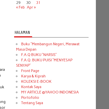
29
30
31
« Feb
Apr »
HALAMAN
Buku “Membangun Negeri, Merawat
Masa Depan
F.A.Q BUKU “NARSIS”
F.A.Q. BUKU PUISI “MENYESAP
SENYAP”
ara
Front Page
u
Karya & Kiprah
KOLEKSI E-BOOK
Kontak Saya
tuk
MY ARTICLE @YAHOO INDONESIA
Portofolio
sung
Tentang Saya
nsor