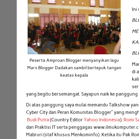
Ini
BL
ME
KA
BL
Peserta Amproan Blogger menyanyikan lagu
Mar
Mars Blogger Dadakan sambil bertepuk tangan
di 
keatas kepala
kal
ser
yang begitu bersemangat. Sayapun naik ke panggun
Di atas panggung saya mulai memandu Talkshow yang
Cyber City dan Peran Komunitas Blogger” yang meng
Budi Putra
(Country Editor
Yahoo Indonesia
).
Romi S
dan Praktisi IT serta penggagas www.ilmukomputer.
Mabruri (staf khusus Menkominfo). Ketika itu Pak Ro