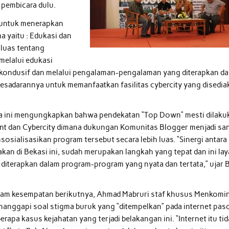
 pembicara dulu.
 untuk menerapkan
a yaitu : Edukasi dan
 luas tentang
melalui edukasi
g kondusif dan melalui pengalaman-pengalaman yang diterapkan da
 kesadarannya untuk memanfaatkan fasilitas cybercity yang disedi
sia ini mengungkapkan bahwa pendekatan “Top Down” mesti dilaku
 dan Cybercity dimana dukungan Komunitas Blogger menjadi sa
osialisasikan program tersebut secara lebih luas. “Sinergi antara
kan di Bekasi ini, sudah merupakan langkah yang tepat dan ini la
 diterapkan dalam program-program yang nyata dan tertata,” ujar 
am kesempatan berikutnya, Ahmad Mabruri staf khusus Menkomi
anggapi soal stigma buruk yang “ditempelkan” pada internet pas
erapa kasus kejahatan yang terjadi belakangan ini. “Internet itu ti