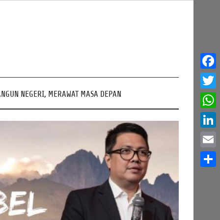
Face
NGUN NEGERI, MERAWAT MASA DEPAN
Twitt
What
Linke
Email
Share