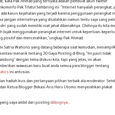
at,”kata Pak Ahmad yang ternyata adalah pembuat akun twitter
kominfo Pak Tifatul Sembiring ini. “Internet hanyalah perangkat, j
a ada kasus kejahatan yang terjadi karena penggunaan perangkat in
a jangan internetnya yang disalahkan namun tentu saja sang pel
diri yang sudah memiliki niat jahat dibenaknya. Olehnya itu kita me
ih bijak menggunakan perangkat internet untuk keperluan-keperl
g positif dan mencerahkan,”ungkap Pak Ahmad.
i Satria Wahono yang datang beberapa saat kemudian, menampil
sentasi menarik tentang 20 Gaya Posting di Blog. “Ini pasti tidak
ambung” dengan tema diskusi kita, tapi yang jelas, ini akan
berikan wawasan baru buat anda semua para blogger tentang
atics
ini antusias.
n hadiah kuis dan pertanyaan pilihan terbaik ala moderator. Sete
ly dan Ketua Blogger Bekasi Aris Heru Utomo menyerahkan plakat
 yang saya ambil dari posting
diblognya.
: