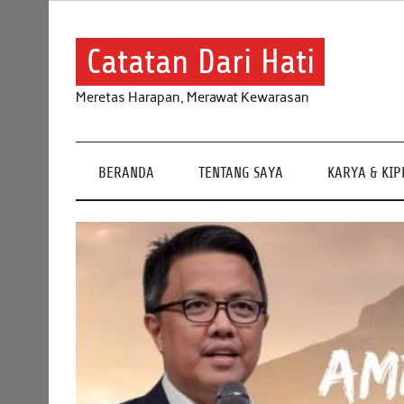
Skip
to
content
Catatan Dari Hati
Meretas Harapan, Merawat Kewarasan
BERANDA
TENTANG SAYA
KARYA & KI