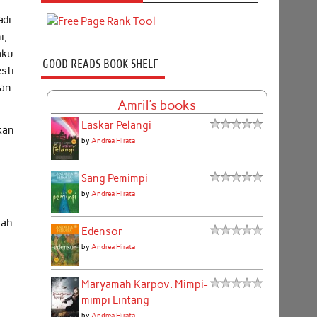
adi
i,
aku
GOOD READS BOOK SHELF
sti
uan
Amril's books
Laskar Pelangi
kan
by
Andrea Hirata
Sang Pemimpi
by
Andrea Hirata
lah
Edensor
by
Andrea Hirata
Maryamah Karpov: Mimpi-
mimpi Lintang
by
Andrea Hirata