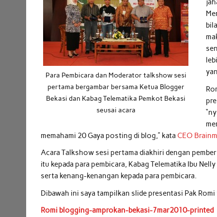
jah
Men
bil
mak
sen
leb
yan
Para Pembicara dan Moderator talkshow sesi
pertama bergambar bersama Ketua Blogger
Rom
Bekasi dan Kabag Telematika Pemkot Bekasi
pre
seusai acara
“ny
mem
memahami 20 Gaya posting di blog,” kata
CEO Brainm
Acara Talkshow sesi pertama diakhiri dengan pemberia
itu kepada para pembicara, Kabag Telematika Ibu Nel
serta kenang-kenangan kepada para pembicara.
Dibawah ini saya tampilkan slide presentasi Pak Romi
Romi blogging-amprokan-bekasi-7mar2010-printed