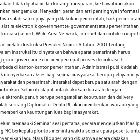
paikan tidak dipahami dan kurang transparan, kekhawatiran akan
inkan mengemuka. Menyadari peran dan arti pentingnya informasi
hwa salah satu upaya yang dilakukan pemerintah, baik pemerinta
 sistim elektronik government (e-government) atau pemerintahan
formasi (seperti Wide Area Network, Internet dan mobile computi
lkan melalui Instruksi Presiden Nomor 6 Tahun 2001 tentang
Dalam instruksi itu dinyatakan bahwa aparat pemerintah harus
 good governance dan mempercepat proses demokrasi. E-
rbeda di kantor-kantor pemerintahan. Administrasi publik adalah
ntuk menyediakan akses bagi semua masyarakat berupa pelayanan y
rakat dan pemerintah. Interaksi dapat berupa satu arah dengan
utuhkan. Selain itu dapat pula dilakukan dua arah dengan
 elektronik penuh berupa pengambilan keputusan dan delivery
alah seorang Diplomat di Deplu RI, akan memberikan wacana yang
memberikan keuntungan luas bagi masyarakat.
elum memasuki Seminar sesi pertama, secara mengejutkan Mas Ip
g MC berkepala plontos meminta waktu sejenak para peserta unt
yanyikan lagu Mars Blogger yang dibuatnya secara dadakan.