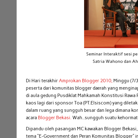
Seminar Interaktif sesi 
Satria Wahono dan Ah
Di Hari terakhir
Amprokan Blogger 2010,
Minggu (7/3
peserta dari komunitas blogger daerah yang menginap 
di aula gedung Pusdiklat Mahkamah Konstitusi Rawa 
kaos lagi dari sponsor Toa (PT.Elsiscom) yang dilet
dalam ruang yang sungguh besar dan lega dimana kono
acara
Blogger Bekasi.
Wah..sungguh suatu kehormata
Dipandu oleh pasangan MC kawakan Blogger Bekasi, y
tema “E-Government dan Peran Komunitas Blogger” in