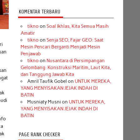
KOMENTAR TERBARU
tikno
on
Soal Ikhlas, Kita Semua Masih
Amatir
tikno
on
Senja SEO, Fajar GEO: Saat
ri
Mesin Pencari Berganti Menjadi Mesin
akan
Penjawab
tikno
on
Nusantara di Persimpangan
Gelombang: Konstruksi Maritim, Laut Kita,
kan
dan Tanggung Jawab Kita
ngat
Amril Taufik Gobel
on
UNTUK MEREKA,
YANG MENYISAKAN JEJAK INDAH DI
yak
BATIN
Budi
Musniaty Musni
on
UNTUK MEREKA,
YANG MENYISAKAN JEJAK INDAH DI
BATIN
nfo
ca
dak
PAGE RANK CHECKER