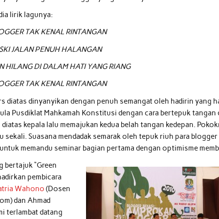
 dia lirik lagunya:
OGGER TAK KENAL RINTANGAN
SKI JALAN PENUH HALANGAN
N HILANG DI DALAM HATI YANG RIANG
OGGER TAK KENAL RINTANGAN
s diatas dinyanyikan dengan penuh semangat oleh hadirin yang h
aula Pusdiklat Mahkamah Konstitusi dengan cara bertepuk tangan
i diatas kepala lalu memajukan kedua belah tangan kedepan. Poko
u sekali. Suasana mendadak semarak oleh tepuk riuh para blogger
g untuk memandu seminar bagian pertama dengan optimisme memb
 bertajuk “Green
hadirkan pembicara
atria Wahono
(Dosen
com) dan Ahmad
mi terlambat datang