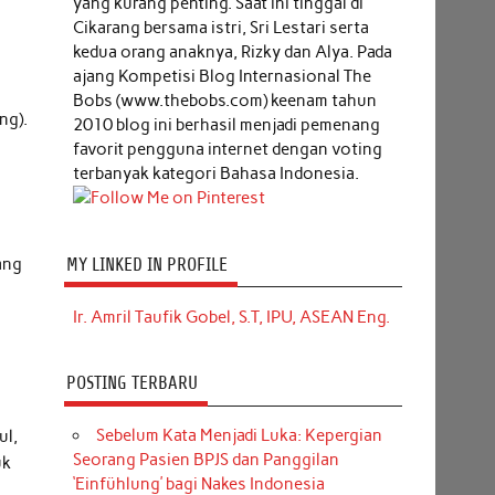
yang kurang penting. Saat ini tinggal di
Cikarang bersama istri, Sri Lestari serta
kedua orang anaknya, Rizky dan Alya. Pada
h
ajang Kompetisi Blog Internasional The
Bobs (www.thebobs.com) keenam tahun
ng).
2010 blog ini berhasil menjadi pemenang
favorit pengguna internet dengan voting
terbanyak kategori Bahasa Indonesia.
MY LINKED IN PROFILE
ang
Ir. Amril Taufik Gobel, S.T, IPU, ASEAN Eng.
POSTING TERBARU
Sebelum Kata Menjadi Luka: Kepergian
ul,
Seorang Pasien BPJS dan Panggilan
uk
‘Einfühlung’ bagi Nakes Indonesia