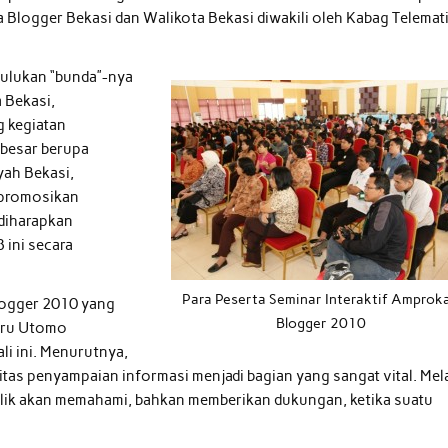
a Blogger Bekasi dan Walikota Bekasi diwakili oleh Kabag Telemat
 julukan “bunda”-nya
 Bekasi,
 kegiatan
besar berupa
yah Bekasi,
empromosikan
 diharapkan
 ini secara
Para Peserta Seminar Interaktif Amprok
logger 2010 yang
Blogger 2010
Heru Utomo
li ini. Menurutnya,
as penyampaian informasi menjadi bagian yang sangat vital. Mela
ublik akan memahami, bahkan memberikan dukungan, ketika suatu