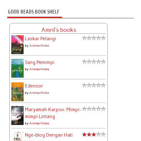
GOOD READS BOOK SHELF
Amril's books
Laskar Pelangi
by
Andrea Hirata
Sang Pemimpi
by
Andrea Hirata
Edensor
by
Andrea Hirata
Maryamah Karpov: Mimpi-
mimpi Lintang
by
Andrea Hirata
Nge-blog Dengan Hati