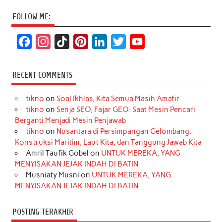
FOLLOW ME:
F
I
T
P
L
T
Y
a
n
i
i
i
w
o
c
s
k
n
n
i
u
RECENT COMMENTS
e
t
T
t
k
t
T
tikno
on
Soal Ikhlas, Kita Semua Masih Amatir
b
a
o
e
e
t
u
tikno
on
Senja SEO, Fajar GEO: Saat Mesin Pencari
o
g
k
r
d
e
b
Berganti Menjadi Mesin Penjawab
o
r
e
I
r
e
tikno
on
Nusantara di Persimpangan Gelombang:
Konstruksi Maritim, Laut Kita, dan Tanggung Jawab Kita
k
a
s
n
Amril Taufik Gobel
on
UNTUK MEREKA, YANG
m
t
MENYISAKAN JEJAK INDAH DI BATIN
Musniaty Musni
on
UNTUK MEREKA, YANG
MENYISAKAN JEJAK INDAH DI BATIN
POSTING TERAKHIR