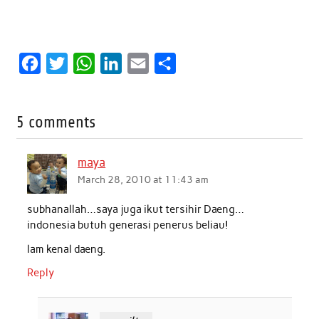
F
T
W
L
E
S
a
w
h
i
m
h
c
i
a
n
a
a
5 comments
e
t
t
k
i
r
b
t
s
e
l
e
maya
o
e
A
d
March 28, 2010 at 11:43 am
o
r
p
I
subhanallah…saya juga ikut tersihir Daeng…
k
p
n
indonesia butuh generasi penerus beliau!
lam kenal daeng.
Reply