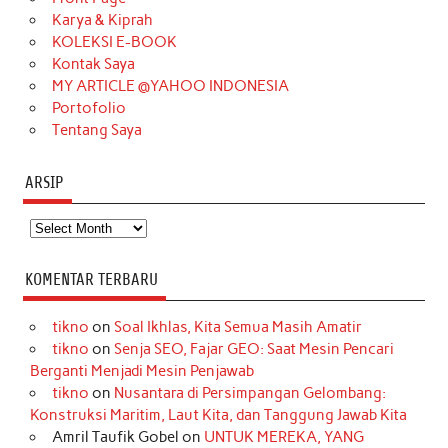
Karya & Kiprah
k
a
s
n
KOLEKSI E-BOOK
m
t
Kontak Saya
MY ARTICLE @YAHOO INDONESIA
Portofolio
Tentang Saya
ARSIP
Arsip
KOMENTAR TERBARU
tikno
on
Soal Ikhlas, Kita Semua Masih Amatir
tikno
on
Senja SEO, Fajar GEO: Saat Mesin Pencari
Berganti Menjadi Mesin Penjawab
tikno
on
Nusantara di Persimpangan Gelombang:
Konstruksi Maritim, Laut Kita, dan Tanggung Jawab Kita
Amril Taufik Gobel
on
UNTUK MEREKA, YANG