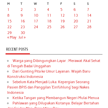
M
T
W
T
F
S
S
1
2
3
4
5
6
7
8
9
10
11
12
13
14
15
16
17
18
19
20
21
22
23
24
25
26
27
28
29
30
« May
Jul »
RECENT POSTS
Warga yang Dibingungkan Layar : Merawat Akal Sehat
di Tengah Badai Unggahan
Dari Gunting Pita ke Umur Layanan: Wajah Baru
Konstruksi Indonesia
Sebelum Kata Menjadi Luka: Kepergian Seorang
Pasien BPJS dan Panggilan ‘Einfühlung’ bagi Nakes
Indonesia
Ketika Tangan yang Membangun Negeri Mulai Menua
Pahlawan yang Dilupakan Kotanya: Belajar Bertahan