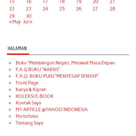
15
16
17
18
19
20
21
22
23
24
25
26
27
28
29
30
« May
Jul »
HALAMAN
Buku “Membangun Negeri, Merawat Masa Depan
F.A.Q BUKU “NARSIS”
F.A.Q. BUKU PUISI “MENYESAP SENYAP”
Front Page
Karya & Kiprah
KOLEKSI E-BOOK
Kontak Saya
MY ARTICLE @YAHOO INDONESIA
Portofolio
Tentang Saya