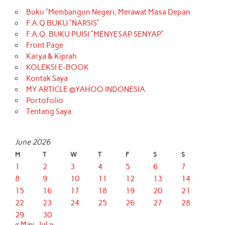
Buku “Membangun Negeri, Merawat Masa Depan
F.A.Q BUKU “NARSIS”
F.A.Q. BUKU PUISI “MENYESAP SENYAP”
Front Page
Karya & Kiprah
KOLEKSI E-BOOK
Kontak Saya
MY ARTICLE @YAHOO INDONESIA
Portofolio
Tentang Saya
June 2026
M
T
W
T
F
S
S
1
2
3
4
5
6
7
8
9
10
11
12
13
14
15
16
17
18
19
20
21
22
23
24
25
26
27
28
29
30
« May
Jul »