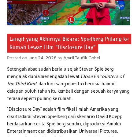
Langit yang Akhirnya Bicara: Spielberg Pulang ke
Rumah Lewat Film “Disclosure Day”
Posted on
June 24, 2026
by
Amril Taufik Gobel
Setengah abad sudah berlalu sejak Steven Spielberg
mengajak dunia menengadah lewat
Close Encounters of
the Third Kind
, dan kini sang maestro berusia hampir
delapan puluh tahun itu kembali dengan sebuah karya yang
terasa seperti pulang ke rumah.
“Disclosure Day” adalah film fiksi ilmiah Amerika yang
disutradarai Steven Spielberg dari skenario David Koepp
berdasarkan cerita Spielberg sendiri, diproduksi Amblin
Entertainment dan didistribusikan Universal Pictures,