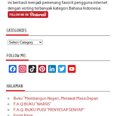
ini berhasil menjadi pemenang favorit pengguna internet
dengan voting terbanyak kategori Bahasa Indonesia.
CATEGORIES
Categories
FOLLOW ME:
F
I
T
P
L
T
Y
a
n
i
i
i
w
o
c
s
k
n
n
i
u
HALAMAN
e
t
T
t
k
t
T
Buku “Membangun Negeri, Merawat Masa Depan
b
a
o
e
e
t
u
F.A.Q BUKU “NARSIS”
o
g
k
r
d
e
b
F.A.Q. BUKU PUISI “MENYESAP SENYAP”
o
r
e
I
r
e
Front Page