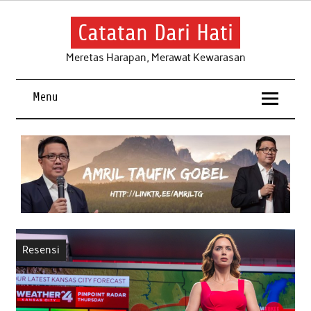
Skip
to
content
Catatan Dari Hati
Meretas Harapan, Merawat Kewarasan
Menu
Resensi