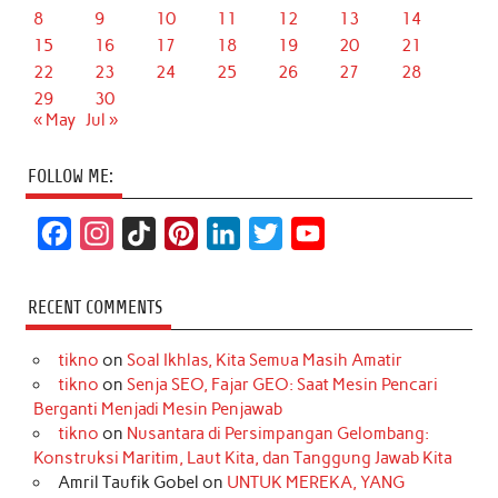
8
9
10
11
12
13
14
15
16
17
18
19
20
21
22
23
24
25
26
27
28
29
30
« May
Jul »
FOLLOW ME:
F
I
T
P
L
T
Y
a
n
i
i
i
w
o
c
s
k
n
n
i
u
RECENT COMMENTS
e
t
T
t
k
t
T
tikno
on
Soal Ikhlas, Kita Semua Masih Amatir
b
a
o
e
e
t
u
tikno
on
Senja SEO, Fajar GEO: Saat Mesin Pencari
o
g
k
r
d
e
b
Berganti Menjadi Mesin Penjawab
o
r
e
I
r
e
tikno
on
Nusantara di Persimpangan Gelombang:
Konstruksi Maritim, Laut Kita, dan Tanggung Jawab Kita
k
a
s
n
Amril Taufik Gobel
on
UNTUK MEREKA, YANG