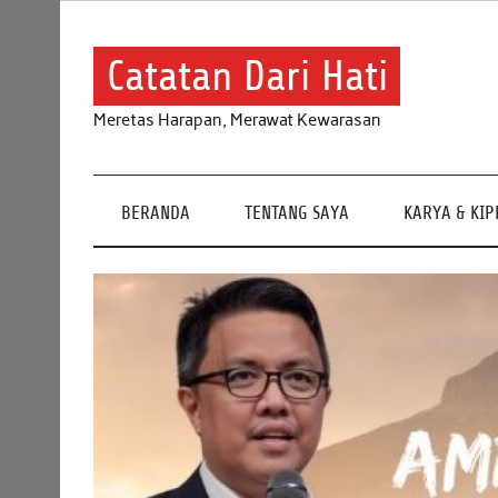
Skip
to
content
Catatan Dari Hati
Meretas Harapan, Merawat Kewarasan
BERANDA
TENTANG SAYA
KARYA & KI