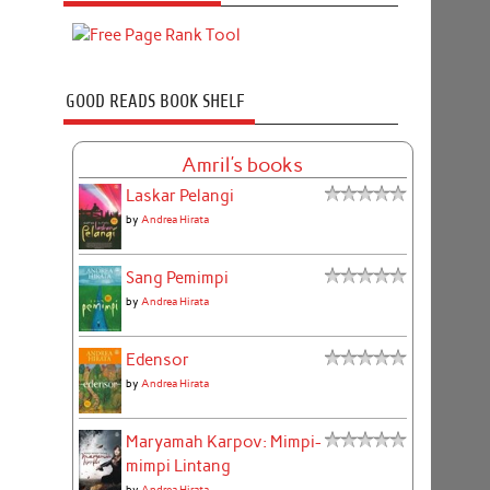
GOOD READS BOOK SHELF
Amril's books
Laskar Pelangi
by
Andrea Hirata
Sang Pemimpi
by
Andrea Hirata
Edensor
by
Andrea Hirata
Maryamah Karpov: Mimpi-
mimpi Lintang
by
Andrea Hirata