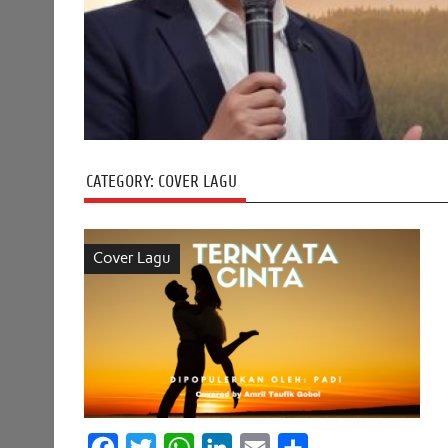
CATEGORY:
COVER LAGU
Cover Lagu
F
T
W
L
E
S