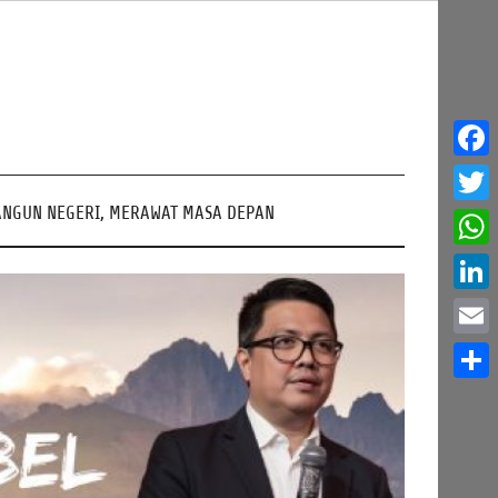
Face
NGUN NEGERI, MERAWAT MASA DEPAN
Twitt
What
Linke
Email
Share