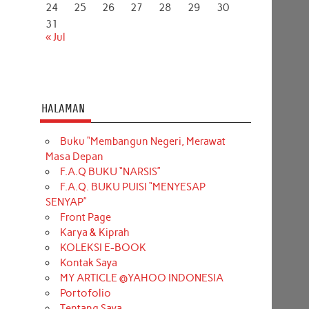
24
25
26
27
28
29
30
31
« Jul
HALAMAN
Buku “Membangun Negeri, Merawat
Masa Depan
F.A.Q BUKU “NARSIS”
F.A.Q. BUKU PUISI “MENYESAP
SENYAP”
Front Page
Karya & Kiprah
KOLEKSI E-BOOK
Kontak Saya
MY ARTICLE @YAHOO INDONESIA
Portofolio
Tentang Saya