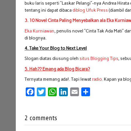
buku laris seperti “Laskar Pelangi”-nya Andrea Hirata
tentang ini dapat dibaca
diblog Ufuk Press
(diambil da
3. 10 Novel Cinta Paling Menyebalkan ala Eka Kurnia
Eka Kurniawan
, penulis novel “Cinta Tak Ada Mati” d
di blognya.
4. Take Your Blog to Next Level
Slogan diatas diusung oleh
situs Blogging Tips
, sebu
5. Hah?? Emang ada Blog Bicara?
Ternyata memang ada!. Tapi lewat
radio.
Kapan ya blog
F
T
W
L
E
S
a
w
h
i
m
h
c
i
a
n
a
a
2 comments
e
t
t
k
i
r
b
t
s
e
l
e