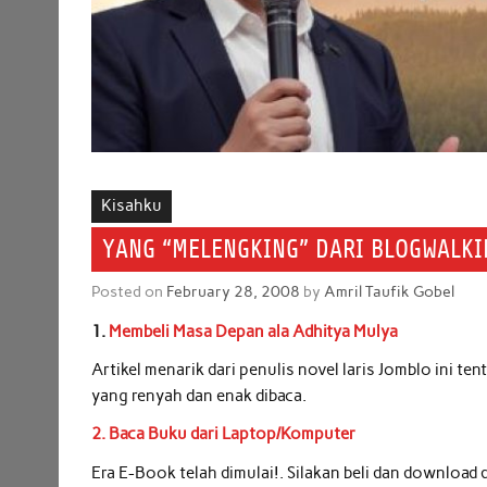
Kisahku
YANG “MELENGKING” DARI BLOGWALKI
Posted on
February 28, 2008
by
Amril Taufik Gobel
1.
Membeli Masa Depan ala Adhitya Mulya
Artikel menarik dari penulis novel laris Jomblo ini t
yang renyah dan enak dibaca.
2. Baca Buku dari Laptop/Komputer
Era E-Book telah dimulai!. Silakan beli dan download 