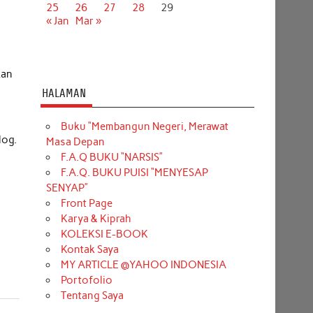
25
26
27
28
29
« Jan
Mar »
kan
HALAMAN
Buku “Membangun Negeri, Merawat
log.
Masa Depan
F.A.Q BUKU “NARSIS”
F.A.Q. BUKU PUISI “MENYESAP
SENYAP”
Front Page
Karya & Kiprah
KOLEKSI E-BOOK
Kontak Saya
MY ARTICLE @YAHOO INDONESIA
Portofolio
Tentang Saya