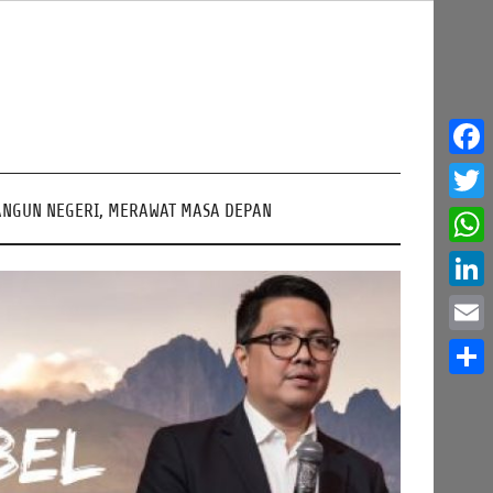
Face
NGUN NEGERI, MERAWAT MASA DEPAN
Twitt
What
Linke
Email
Share