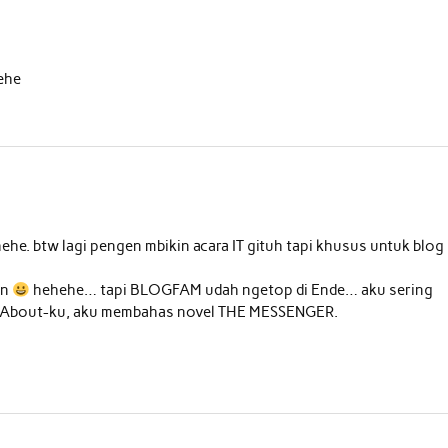
hehe
hehe. btw lagi pengen mbikin acara IT gituh tapi khusus untuk blog
an
hehehe… tapi BLOGFAM udah ngetop di Ende… aku sering
a All About-ku, aku membahas novel THE MESSENGER.