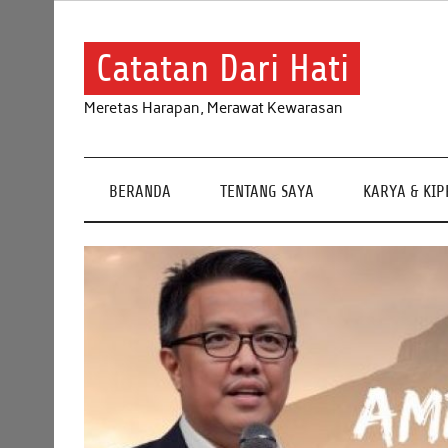
Skip
to
content
Catatan Dari Hati
Meretas Harapan, Merawat Kewarasan
BERANDA
TENTANG SAYA
KARYA & KI