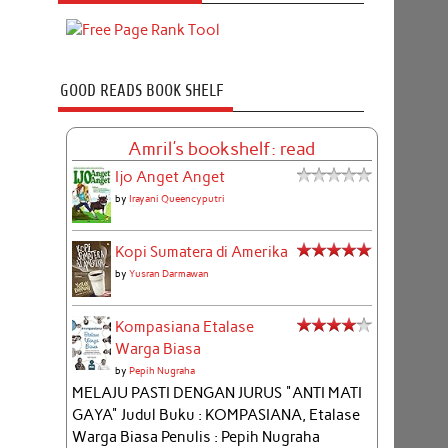
GOOD READS BOOK SHELF
Amril's bookshelf: read
Ijo Anget Anget
by
Irayani Queencyputri
Kopi Sumatera di Amerika
by
Yusran Darmawan
Kompasiana Etalase
Warga Biasa
by
Pepih Nugraha
MELAJU PASTI DENGAN JURUS "ANTI MATI
GAYA" Judul Buku : KOMPASIANA, Etalase
Warga Biasa Penulis : Pepih Nugraha