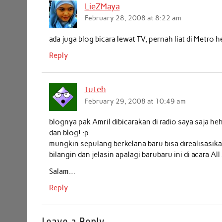
LieZMaya
o
e
A
d
February 28, 2008 at 8:22 am
o
r
p
I
k
p
n
ada juga blog bicara lewat TV, pernah liat di Metro 
Reply
tuteh
February 29, 2008 at 10:49 am
blognya pak Amril dibicarakan di radio saya saja he
dan blog! :p
mungkin sepulang berkelana baru bisa direalisasik
bilangin dan jelasin apalagi barubaru ini di acar
Salam…
Reply
Leave a Reply