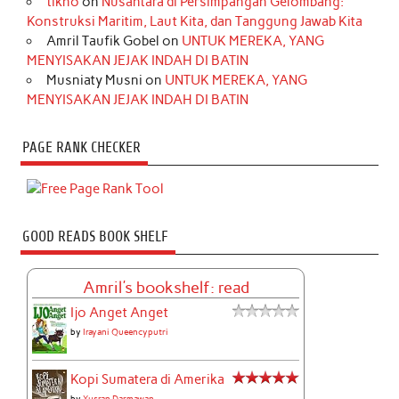
tikno
on
Nusantara di Persimpangan Gelombang:
Konstruksi Maritim, Laut Kita, dan Tanggung Jawab Kita
Amril Taufik Gobel
on
UNTUK MEREKA, YANG
MENYISAKAN JEJAK INDAH DI BATIN
Musniaty Musni
on
UNTUK MEREKA, YANG
MENYISAKAN JEJAK INDAH DI BATIN
PAGE RANK CHECKER
GOOD READS BOOK SHELF
Amril's bookshelf: read
Ijo Anget Anget
by
Irayani Queencyputri
Kopi Sumatera di Amerika
by
Yusran Darmawan