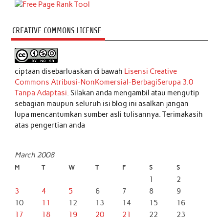
CREATIVE COMMONS LICENSE
ciptaan disebarluaskan di bawah
Lisensi Creative
Commons Atribusi-NonKomersial-BerbagiSerupa 3.0
Tanpa Adaptasi
. Silakan anda mengambil atau mengutip
sebagian maupun seluruh isi blog ini asalkan jangan
lupa mencantumkan sumber asli tulisannya. Terimakasih
atas pengertian anda
March 2008
M
T
W
T
F
S
S
1
2
3
4
5
6
7
8
9
10
11
12
13
14
15
16
17
18
19
20
21
22
23