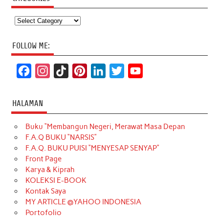
Categories
FOLLOW ME:
F
I
T
P
L
T
Y
a
n
i
i
i
w
o
c
s
k
n
n
i
u
HALAMAN
e
t
T
t
k
t
T
Buku “Membangun Negeri, Merawat Masa Depan
b
a
o
e
e
t
u
F.A.Q BUKU “NARSIS”
o
g
k
r
d
e
b
F.A.Q. BUKU PUISI “MENYESAP SENYAP”
o
r
e
I
r
e
Front Page
Karya & Kiprah
k
a
s
n
KOLEKSI E-BOOK
m
t
Kontak Saya
MY ARTICLE @YAHOO INDONESIA
Portofolio