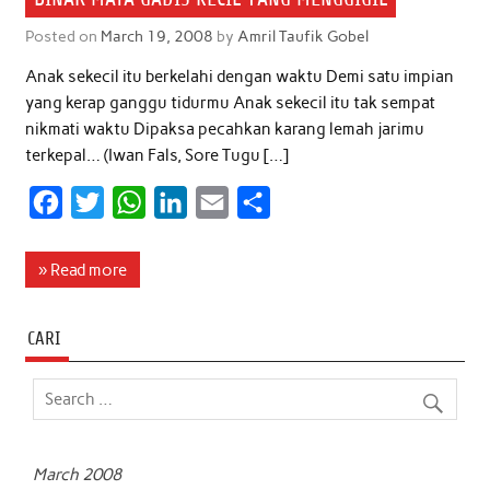
Posted on
March 19, 2008
by
Amril Taufik Gobel
Anak sekecil itu berkelahi dengan waktu Demi satu impian
yang kerap ganggu tidurmu Anak sekecil itu tak sempat
nikmati waktu Dipaksa pecahkan karang lemah jarimu
terkepal… (Iwan Fals, Sore Tugu […]
F
T
W
L
E
S
a
w
h
i
m
h
c
i
a
n
a
a
» Read more
e
t
t
k
i
r
b
t
s
e
l
e
CARI
o
e
A
d
o
r
p
I
k
p
n
March 2008