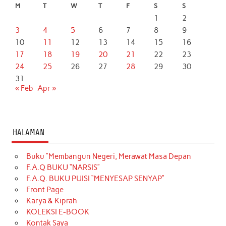
M
T
W
T
F
S
S
1
2
3
4
5
6
7
8
9
10
11
12
13
14
15
16
17
18
19
20
21
22
23
24
25
26
27
28
29
30
31
« Feb
Apr »
HALAMAN
Buku “Membangun Negeri, Merawat Masa Depan
F.A.Q BUKU “NARSIS”
F.A.Q. BUKU PUISI “MENYESAP SENYAP”
Front Page
Karya & Kiprah
KOLEKSI E-BOOK
Kontak Saya