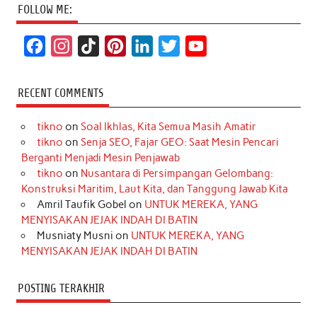
FOLLOW ME:
F
I
T
P
L
T
Y
a
n
i
i
i
w
o
c
s
k
n
n
i
u
RECENT COMMENTS
e
t
T
t
k
t
T
tikno
on
Soal Ikhlas, Kita Semua Masih Amatir
b
a
o
e
e
t
u
tikno
on
Senja SEO, Fajar GEO: Saat Mesin Pencari
o
g
k
r
d
e
b
Berganti Menjadi Mesin Penjawab
o
r
e
I
r
e
tikno
on
Nusantara di Persimpangan Gelombang:
Konstruksi Maritim, Laut Kita, dan Tanggung Jawab Kita
k
a
s
n
Amril Taufik Gobel
on
UNTUK MEREKA, YANG
m
t
MENYISAKAN JEJAK INDAH DI BATIN
Musniaty Musni
on
UNTUK MEREKA, YANG
MENYISAKAN JEJAK INDAH DI BATIN
POSTING TERAKHIR