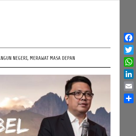
Face
NGUN NEGERI, MERAWAT MASA DEPAN
Twitt
What
Linke
Email
Share