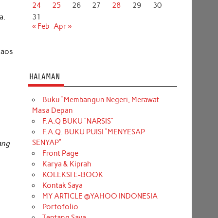
24
25
26
27
28
29
30
a.
31
« Feb
Apr »
kaos
HALAMAN
Buku “Membangun Negeri, Merawat
Masa Depan
F.A.Q BUKU “NARSIS”
F.A.Q. BUKU PUISI “MENYESAP
SENYAP”
ang
Front Page
Karya & Kiprah
KOLEKSI E-BOOK
Kontak Saya
MY ARTICLE @YAHOO INDONESIA
Portofolio
Tentang Saya