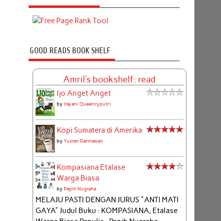
GOOD READS BOOK SHELF
Amril's bookshelf: read
Ijo Anget Anget
by
Irayani Queencyputri
Kopi Sumatera di Amerika
by
Yusran Darmawan
Kompasiana Etalase
Warga Biasa
by
Pepih Nugraha
MELAJU PASTI DENGAN JURUS "ANTI MATI
GAYA" Judul Buku : KOMPASIANA, Etalase