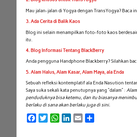
Mau jalan-jalan di Yogya dengan TransYogya? Baca inf
3. Ada Cerita di Balik Kaos
Blog ini selain menampilkan foto-foto kaos berdesai
itu.
4. Blog Informasi Tentang BlackBerry
Anda pengguna Handphone Blackberry? Silahkan bac
5. Alam Halus, Alam Kasar, Alam Maya, ala Enda
Sebuah refleksi kontemplatif ala Enda Nasution tentang
Saya suka sekali kata penutupnya yang “dalam” :
Alam
penduduknya bisa ketemu, dan itu biasanya menimbulka
berlaku di sana akan berlaku juga di sini.
F
T
W
L
E
S
a
w
h
i
m
h
c
i
a
n
a
a