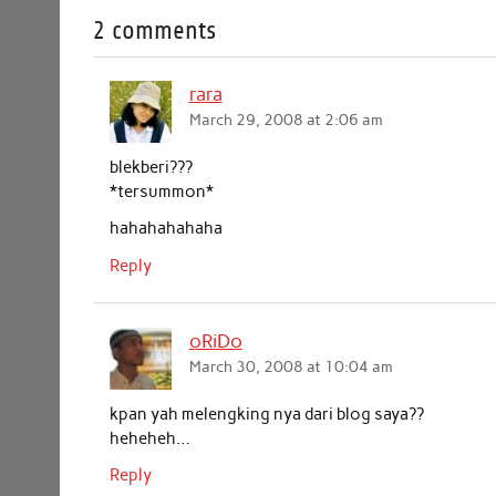
2 comments
e
t
t
k
i
r
b
t
s
e
l
e
rara
o
e
A
d
March 29, 2008 at 2:06 am
o
r
p
I
k
p
n
blekberi???
*tersummon*
hahahahahaha
Reply
oRiDo
March 30, 2008 at 10:04 am
kpan yah melengking nya dari blog saya??
heheheh…
Reply