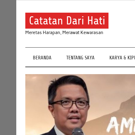
Skip
to
content
Catatan Dari Hati
Meretas Harapan, Merawat Kewarasan
BERANDA
TENTANG SAYA
KARYA & KI