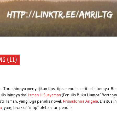
NG (11)
a Torashingyu menyajikan tips-tips menulis cerita disitusnya. Bis
ulis lainnya dari
Isman H Suryaman
(Penulis Buku Humor “Bertany
istri Isman, yang juga penulis novel,
Primadonna Angela
. Disitus in
ka
, yang layak di-“intip” oleh calon penulis.