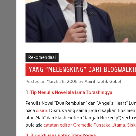
Rekomendasi
YANG “MELENGKING” DARI BLOGWALKI
Posted on
March 28, 2008
by
Amril Taufik Gobel
1.
Tip Menulis Novel ala Luna Torashingyu
Penulis Novel “Dua Rembulan” dan “Angel’s Heart” Lun
baca
disini
. Disitus yang sama juga disajikan tips men
atau Mati” dan Flash Fiction “Jangan Berkedip”) serta 
pula ada
catatan editor Gramedia Pustaka Utama, Sis
2. Blog khusus untuk TransYogya