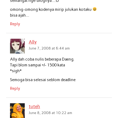
semangat nge-blognya…:D
omong-omong kodenya mirip julukan kotaku
bisa ajah…
Reply
Ally
June 7, 2008 at 6:44 am
Ally dah coba nulis beberapa Daeng.
Tapi blom sampai +/- 1500 kata
*sigh*
Semoga bisa selesai seblom deadline
Reply
tuteh
June 8, 2008 at 10:22 am