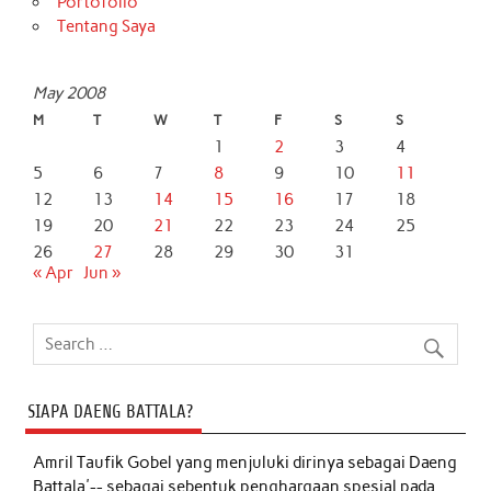
Portofolio
Tentang Saya
May 2008
M
T
W
T
F
S
S
1
2
3
4
5
6
7
8
9
10
11
12
13
14
15
16
17
18
19
20
21
22
23
24
25
26
27
28
29
30
31
« Apr
Jun »
SIAPA DAENG BATTALA?
Amril Taufik Gobel
yang menjuluki dirinya sebagai Daeng
Battala'-- sebagai sebentuk penghargaan spesial pada