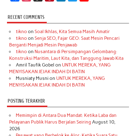
a
n
i
i
i
w
o
c
s
k
n
n
i
u
RECENT COMMENTS
e
t
T
t
k
t
T
tikno
on
Soal Ikhlas, Kita Semua Masih Amatir
b
a
o
e
e
t
u
tikno
on
Senja SEO, Fajar GEO: Saat Mesin Pencari
o
g
k
r
d
e
b
Berganti Menjadi Mesin Penjawab
o
r
e
I
r
e
tikno
on
Nusantara di Persimpangan Gelombang:
Konstruksi Maritim, Laut Kita, dan Tanggung Jawab Kita
k
a
s
n
Amril Taufik Gobel
on
UNTUK MEREKA, YANG
m
t
MENYISAKAN JEJAK INDAH DI BATIN
Musniaty Musni
on
UNTUK MEREKA, YANG
MENYISAKAN JEJAK INDAH DI BATIN
POSTING TERAKHIR
Memimpin di Antara Dua Mandat: Ketika Laba dan
Pelayanan Publik Harus Berjalan Seiring
August 10,
2026
Pesawat yang Berbelok ke Alor: Ketika Suara Satu