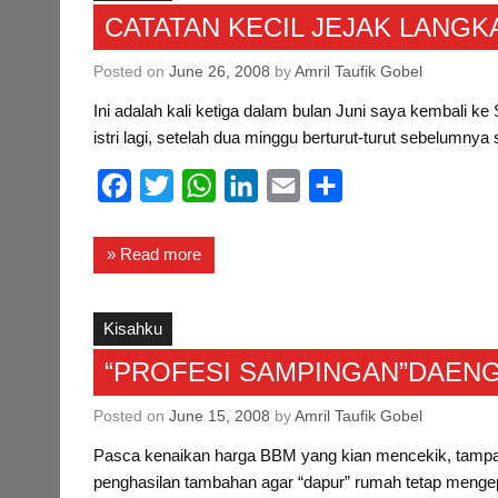
CATATAN KECIL JEJAK LANGKA
Posted on
June 26, 2008
by
Amril Taufik Gobel
Ini adalah kali ketiga dalam bulan Juni saya kembali 
istri lagi, setelah dua minggu berturut-turut sebelumny
F
T
W
L
E
S
a
w
h
i
m
h
c
i
a
n
a
a
» Read more
e
t
t
k
i
r
b
t
s
e
l
e
Kisahku
o
e
A
d
“PROFESI SAMPINGAN”DAENG
o
r
p
I
Posted on
June 15, 2008
by
Amril Taufik Gobel
k
p
n
Pasca kenaikan harga BBM yang kian mencekik, tampakn
penghasilan tambahan agar “dapur” rumah tetap mengepu