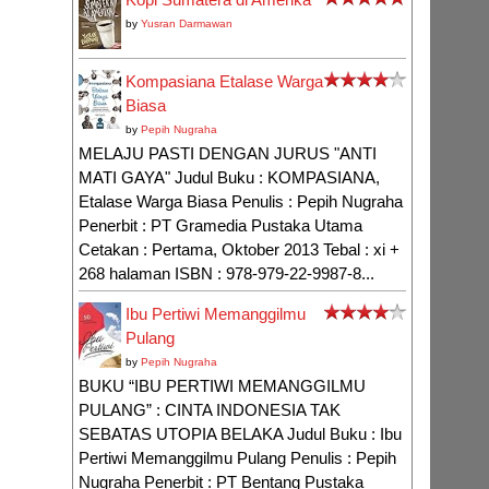
by
Yusran Darmawan
Kompasiana Etalase Warga
Biasa
by
Pepih Nugraha
MELAJU PASTI DENGAN JURUS "ANTI
MATI GAYA" Judul Buku : KOMPASIANA,
Etalase Warga Biasa Penulis : Pepih Nugraha
Penerbit : PT Gramedia Pustaka Utama
Cetakan : Pertama, Oktober 2013 Tebal : xi +
268 halaman ISBN : 978-979-22-9987-8...
Ibu Pertiwi Memanggilmu
Pulang
by
Pepih Nugraha
BUKU “IBU PERTIWI MEMANGGILMU
PULANG” : CINTA INDONESIA TAK
SEBATAS UTOPIA BELAKA Judul Buku : Ibu
Pertiwi Memanggilmu Pulang Penulis : Pepih
Nugraha Penerbit : PT Bentang Pustaka