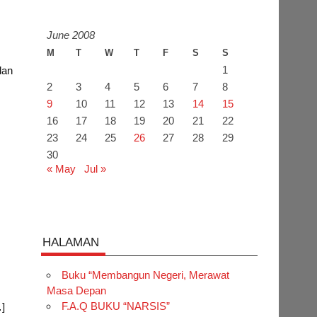
June 2008
M
T
W
T
F
S
S
1
dan
2
3
4
5
6
7
8
9
10
11
12
13
14
15
16
17
18
19
20
21
22
23
24
25
26
27
28
29
30
« May
Jul »
HALAMAN
Buku “Membangun Negeri, Merawat
Masa Depan
F.A.Q BUKU “NARSIS”
…]