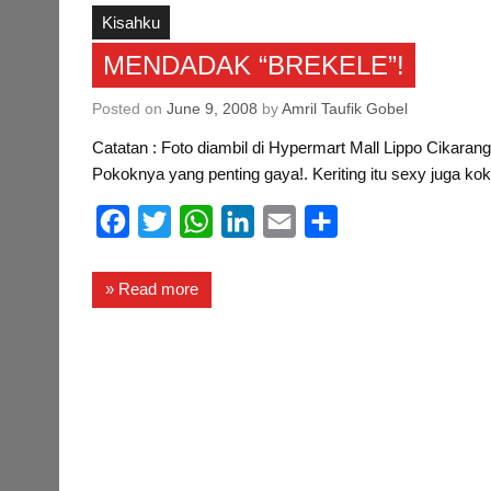
b
t
s
e
l
e
Kisahku
o
e
A
d
MENDADAK “BREKELE”!
o
r
p
I
Posted on
June 9, 2008
by
Amril Taufik Gobel
k
p
n
Catatan : Foto diambil di Hypermart Mall Lippo Cikara
Pokoknya yang penting gaya!. Keriting itu sexy juga kok
F
T
W
L
E
S
a
w
h
i
m
h
c
i
a
n
a
a
» Read more
e
t
t
k
i
r
b
t
s
e
l
e
o
e
A
d
o
r
p
I
k
p
n