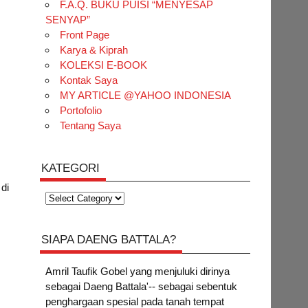
F.A.Q. BUKU PUISI “MENYESAP
SENYAP”
Front Page
Karya & Kiprah
KOLEKSI E-BOOK
Kontak Saya
MY ARTICLE @YAHOO INDONESIA
Portofolio
Tentang Saya
KATEGORI
di
Kategori
SIAPA DAENG BATTALA?
Amril Taufik Gobel
yang menjuluki dirinya
sebagai Daeng Battala'-- sebagai sebentuk
penghargaan spesial pada tanah tempat