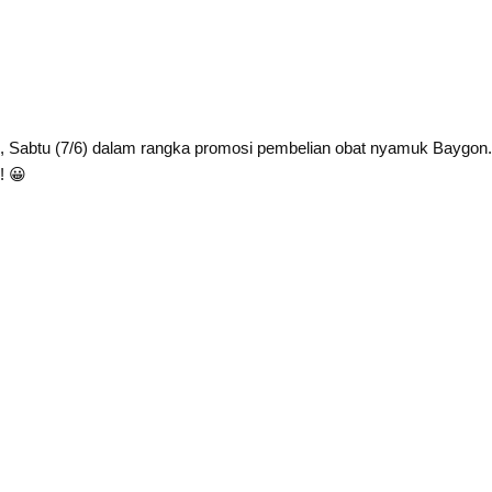
ng, Sabtu (7/6) dalam rangka promosi pembelian obat nyamuk Baygon
! 😀