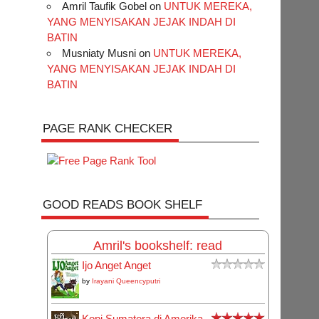
Amril Taufik Gobel
on
UNTUK MEREKA,
YANG MENYISAKAN JEJAK INDAH DI
BATIN
Musniaty Musni
on
UNTUK MEREKA,
YANG MENYISAKAN JEJAK INDAH DI
BATIN
PAGE RANK CHECKER
GOOD READS BOOK SHELF
Amril's bookshelf: read
Ijo Anget Anget
by
Irayani Queencyputri
Kopi Sumatera di Amerika