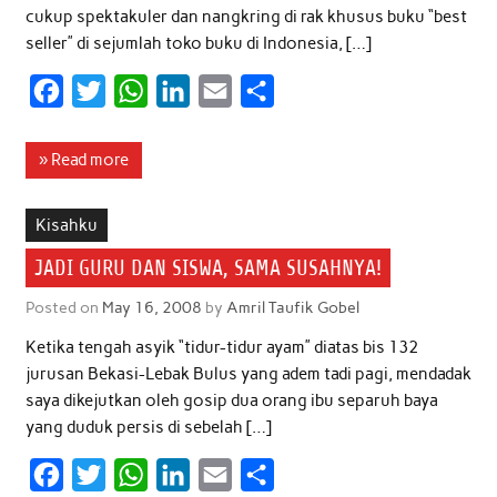
cukup spektakuler dan nangkring di rak khusus buku “best
seller” di sejumlah toko buku di Indonesia, […]
F
T
W
L
E
S
a
w
h
i
m
h
c
i
a
n
a
a
» Read more
e
t
t
k
i
r
b
t
s
e
l
e
Kisahku
o
e
A
d
JADI GURU DAN SISWA, SAMA SUSAHNYA!
o
r
p
I
Posted on
May 16, 2008
by
Amril Taufik Gobel
k
p
n
Ketika tengah asyik “tidur-tidur ayam” diatas bis 132
jurusan Bekasi-Lebak Bulus yang adem tadi pagi, mendadak
saya dikejutkan oleh gosip dua orang ibu separuh baya
yang duduk persis di sebelah […]
F
T
W
L
E
S