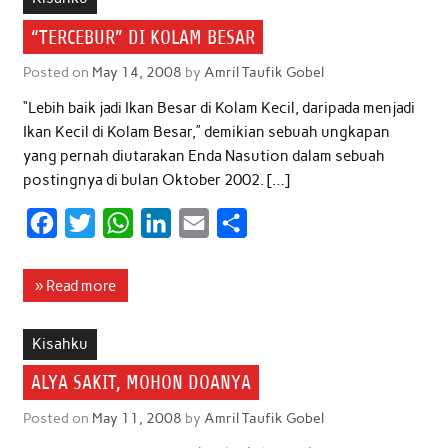
o
e
A
d
“TERCEBUR” DI KOLAM BESAR
o
r
p
I
Posted on
May 14, 2008
by
Amril Taufik Gobel
k
p
n
“Lebih baik jadi Ikan Besar di Kolam Kecil, daripada menjadi
Ikan Kecil di Kolam Besar,” demikian sebuah ungkapan
yang pernah diutarakan Enda Nasution dalam sebuah
postingnya di bulan Oktober 2002. […]
F
T
W
L
E
S
a
w
h
i
m
h
c
i
a
n
a
a
» Read more
e
t
t
k
i
r
b
t
s
e
l
e
Kisahku
o
e
A
d
ALYA SAKIT, MOHON DOANYA
o
r
p
I
Posted on
May 11, 2008
by
Amril Taufik Gobel
k
p
n