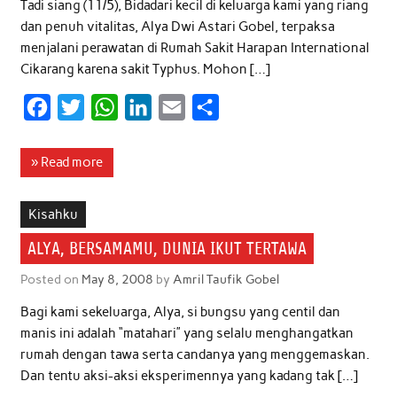
Tadi siang (11/5), Bidadari kecil di keluarga kami yang riang
dan penuh vitalitas, Alya Dwi Astari Gobel, terpaksa
menjalani perawatan di Rumah Sakit Harapan International
Cikarang karena sakit Typhus. Mohon […]
F
T
W
L
E
S
a
w
h
i
m
h
c
i
a
n
a
a
» Read more
e
t
t
k
i
r
b
t
s
e
l
e
Kisahku
o
e
A
d
ALYA, BERSAMAMU, DUNIA IKUT TERTAWA
o
r
p
I
Posted on
May 8, 2008
by
Amril Taufik Gobel
k
p
n
Bagi kami sekeluarga, Alya, si bungsu yang centil dan
manis ini adalah “matahari” yang selalu menghangatkan
rumah dengan tawa serta candanya yang menggemaskan.
Dan tentu aksi-aksi eksperimennya yang kadang tak […]