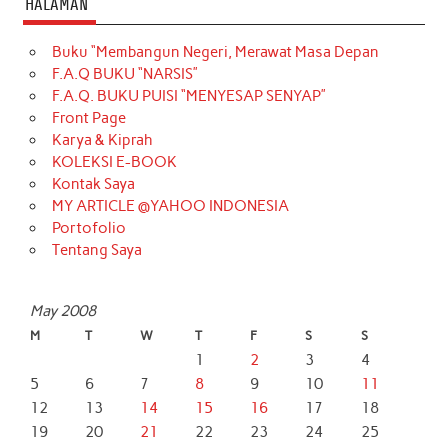
HALAMAN
Buku “Membangun Negeri, Merawat Masa Depan
F.A.Q BUKU “NARSIS”
F.A.Q. BUKU PUISI “MENYESAP SENYAP”
Front Page
Karya & Kiprah
KOLEKSI E-BOOK
Kontak Saya
MY ARTICLE @YAHOO INDONESIA
Portofolio
Tentang Saya
May 2008
M
T
W
T
F
S
S
1
2
3
4
5
6
7
8
9
10
11
12
13
14
15
16
17
18
19
20
21
22
23
24
25