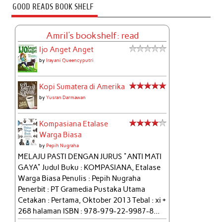
GOOD READS BOOK SHELF
Amril's bookshelf: read
Ijo Anget Anget
by
Irayani Queencyputri
Kopi Sumatera di Amerika
by
Yusran Darmawan
Kompasiana Etalase
Warga Biasa
by
Pepih Nugraha
MELAJU PASTI DENGAN JURUS "ANTI MATI
GAYA" Judul Buku : KOMPASIANA, Etalase
Warga Biasa Penulis : Pepih Nugraha
Penerbit : PT Gramedia Pustaka Utama
Cetakan : Pertama, Oktober 2013 Tebal : xi +
268 halaman ISBN : 978-979-22-9987-8...