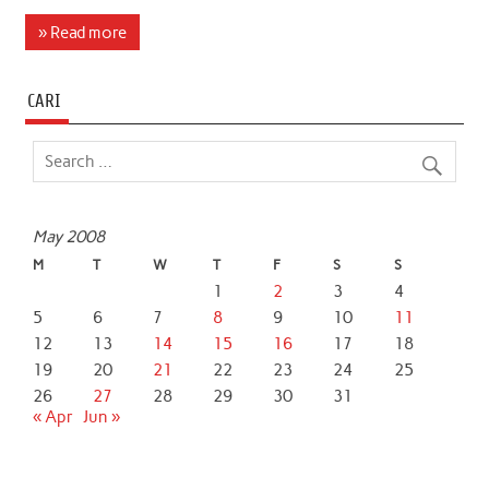
c
i
a
n
a
a
» Read more
e
t
t
k
i
r
b
t
s
e
l
e
CARI
o
e
A
d
o
r
p
I
k
p
n
May 2008
M
T
W
T
F
S
S
1
2
3
4
5
6
7
8
9
10
11
12
13
14
15
16
17
18
19
20
21
22
23
24
25
26
27
28
29
30
31
« Apr
Jun »