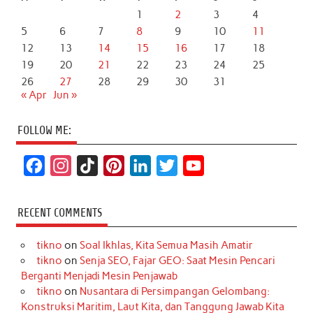
1
2
3
4
5
6
7
8
9
10
11
12
13
14
15
16
17
18
19
20
21
22
23
24
25
26
27
28
29
30
31
« Apr
Jun »
FOLLOW ME:
F
I
T
P
L
T
Y
a
n
i
i
i
w
o
c
s
k
n
n
i
u
RECENT COMMENTS
e
t
T
t
k
t
T
tikno
on
Soal Ikhlas, Kita Semua Masih Amatir
b
a
o
e
e
t
u
tikno
on
Senja SEO, Fajar GEO: Saat Mesin Pencari
o
g
k
r
d
e
b
Berganti Menjadi Mesin Penjawab
o
r
e
I
r
e
tikno
on
Nusantara di Persimpangan Gelombang:
Konstruksi Maritim, Laut Kita, dan Tanggung Jawab Kita
k
a
s
n