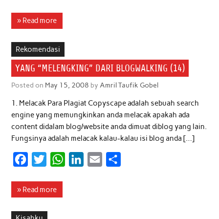
a
w
h
i
m
h
c
i
a
n
a
a
» Read more
e
t
t
k
i
r
b
t
s
e
l
e
Rekomendasi
o
e
A
d
YANG “MELENGKING” DARI BLOGWALKING (14)
o
r
p
I
Posted on
May 15, 2008
by
Amril Taufik Gobel
k
p
n
1. Melacak Para Plagiat Copyscape adalah sebuah search
engine yang memungkinkan anda melacak apakah ada
content didalam blog/website anda dimuat diblog yang lain.
Fungsinya adalah melacak kalau-kalau isi blog anda […]
F
T
W
L
E
S
a
w
h
i
m
h
c
i
a
n
a
a
» Read more
e
t
t
k
i
r
b
t
s
e
l
e
Kisahku