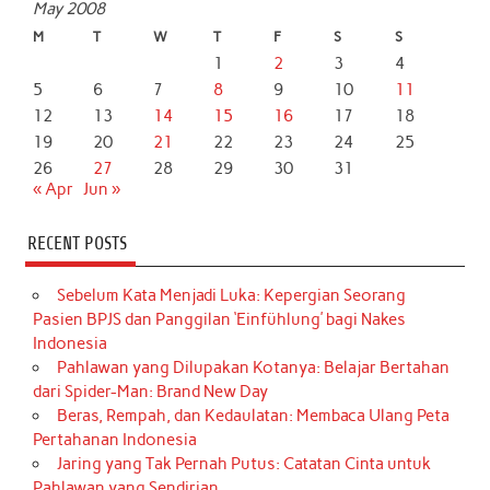
May 2008
M
T
W
T
F
S
S
1
2
3
4
5
6
7
8
9
10
11
12
13
14
15
16
17
18
19
20
21
22
23
24
25
26
27
28
29
30
31
« Apr
Jun »
RECENT POSTS
Sebelum Kata Menjadi Luka: Kepergian Seorang
Pasien BPJS dan Panggilan ‘Einfühlung’ bagi Nakes
Indonesia
Pahlawan yang Dilupakan Kotanya: Belajar Bertahan
dari Spider-Man: Brand New Day
Beras, Rempah, dan Kedaulatan: Membaca Ulang Peta
Pertahanan Indonesia
Jaring yang Tak Pernah Putus: Catatan Cinta untuk
Pahlawan yang Sendirian