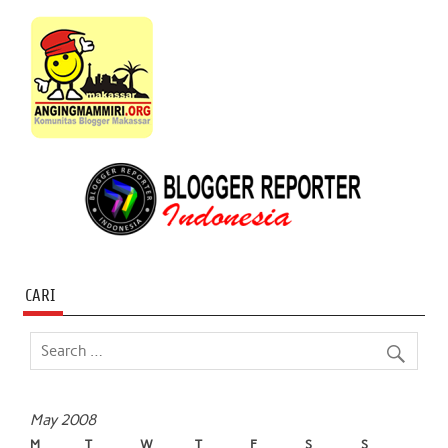
CARI
May 2008
M
T
W
T
F
S
S