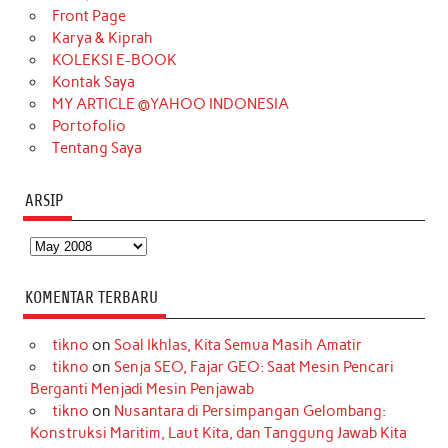
o
r
e
I
r
e
Front Page
Karya & Kiprah
k
a
s
n
KOLEKSI E-BOOK
m
t
Kontak Saya
MY ARTICLE @YAHOO INDONESIA
Portofolio
Tentang Saya
ARSIP
Arsip
KOMENTAR TERBARU
tikno
on
Soal Ikhlas, Kita Semua Masih Amatir
tikno
on
Senja SEO, Fajar GEO: Saat Mesin Pencari
Berganti Menjadi Mesin Penjawab
tikno
on
Nusantara di Persimpangan Gelombang:
Konstruksi Maritim, Laut Kita, dan Tanggung Jawab Kita