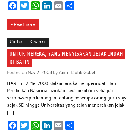
F
T
W
L
E
S
a
w
h
i
m
h
c
i
a
n
a
a
» Read more
e
t
t
k
i
r
b
t
s
e
l
e
Curhat
Kisahku
o
e
A
d
UNTUK MEREKA, YANG MENYISAKAN JEJAK INDAH
o
r
p
I
DI BATIN
k
p
n
Posted on
May 2, 2008
by
Amril Taufik Gobel
HARI ini, 2 Mei 2008, dalam rangka memperingati Hari
Pendidikan Nasional, izinkan saya membagi sebagian
serpih-serpih kenangan tentang beberapa orang guru saya
sejak SD hingga Universitas yang telah menorehkan jejak
[…]
F
T
W
L
E
S
a
w
h
i
m
h