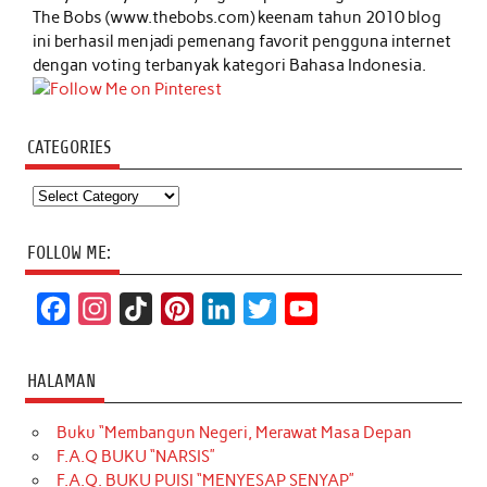
The Bobs (www.thebobs.com) keenam tahun 2010 blog
ini berhasil menjadi pemenang favorit pengguna internet
dengan voting terbanyak kategori Bahasa Indonesia.
CATEGORIES
Categories
FOLLOW ME:
F
I
T
P
L
T
Y
a
n
i
i
i
w
o
c
s
k
n
n
i
u
HALAMAN
e
t
T
t
k
t
T
Buku “Membangun Negeri, Merawat Masa Depan
b
a
o
e
e
t
u
F.A.Q BUKU “NARSIS”
o
g
k
r
d
e
b
F.A.Q. BUKU PUISI “MENYESAP SENYAP”