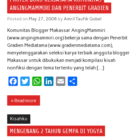
ANGINGMAMMIRI DAN PENERBIT GRADIEN
Posted on
May 27, 2008
by
Amril Taufik Gobel
Komunitas Blogger Makassar AngingMammiri
(www.angingmammiri.org) bekerja sama dengan Penerbit
Gradien Mediatama (www.gradienmediatama.com),
menyelenggarakan seleksi karya terbaik anggota blogger
Makassar untuk dibukukan menjadi kompilasi kisah
nonfiksi dengan tema tertentu yang telah […]
F
T
W
L
E
S
a
w
h
i
m
h
c
i
a
n
a
a
» Read more
e
t
t
k
i
r
b
t
s
e
l
e
Kisahku
o
e
A
d
MENGENANG 2 TAHUN GEMPA DI YOGYA
o
r
p
I