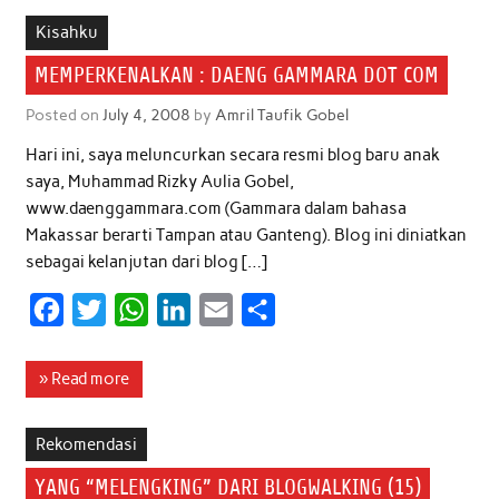
b
t
s
e
l
e
Kisahku
o
e
A
d
MEMPERKENALKAN : DAENG GAMMARA DOT COM
o
r
p
I
Posted on
July 4, 2008
by
Amril Taufik Gobel
k
p
n
Hari ini, saya meluncurkan secara resmi blog baru anak
saya, Muhammad Rizky Aulia Gobel,
www.daenggammara.com (Gammara dalam bahasa
Makassar berarti Tampan atau Ganteng). Blog ini diniatkan
sebagai kelanjutan dari blog […]
F
T
W
L
E
S
a
w
h
i
m
h
c
i
a
n
a
a
» Read more
e
t
t
k
i
r
b
t
s
e
l
e
Rekomendasi
o
e
A
d
YANG “MELENGKING” DARI BLOGWALKING (15)