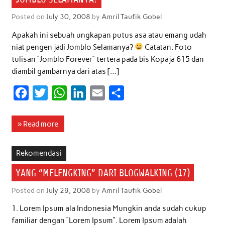
Posted on
July 30, 2008
by
Amril Taufik Gobel
Apakah ini sebuah ungkapan putus asa atau emang udah
niat pengen jadi Jomblo Selamanya?
Catatan: Foto
tulisan “Jomblo Forever” tertera pada bis Kopaja 615 dan
diambil gambarnya dari atas […]
F
T
W
L
E
S
a
w
h
i
m
h
c
i
a
n
a
a
» Read more
e
t
t
k
i
r
b
t
s
e
l
e
Rekomendasi
o
e
A
d
YANG “MELENGKING” DARI BLOGWALKING (17)
o
r
p
I
Posted on
July 29, 2008
by
Amril Taufik Gobel
k
p
n
1. Lorem Ipsum ala Indonesia Mungkin anda sudah cukup
familiar dengan “Lorem Ipsum”. Lorem Ipsum adalah