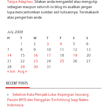
Tanpa Adaptasi
. Silakan anda mengambil atau mengutip
sebagian maupun seluruh isi blog ini asalkan jangan
lupa mencantumkan sumber asli tulisannya. Terimakasih
atas pengertian anda
July 2008
M
T
W
T
F
S
S
1
2
3
4
5
6
7
8
9
10
11
12
13
14
15
16
17
18
19
20
21
22
23
24
25
26
27
28
29
30
31
« Jun
Aug »
RECENT POSTS
Sebelum Kata Menjadi Luka: Kepergian Seorang
Pasien BPJS dan Panggilan ‘Einfühlung’ bagi Nakes
Indonesia