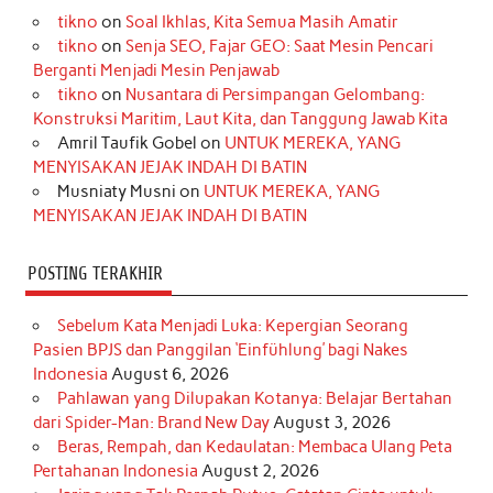
tikno
on
Soal Ikhlas, Kita Semua Masih Amatir
b
a
o
e
e
t
u
tikno
on
Senja SEO, Fajar GEO: Saat Mesin Pencari
o
g
k
r
d
e
b
Berganti Menjadi Mesin Penjawab
o
r
e
I
r
e
tikno
on
Nusantara di Persimpangan Gelombang:
Konstruksi Maritim, Laut Kita, dan Tanggung Jawab Kita
k
a
s
n
Amril Taufik Gobel
on
UNTUK MEREKA, YANG
m
t
MENYISAKAN JEJAK INDAH DI BATIN
Musniaty Musni
on
UNTUK MEREKA, YANG
MENYISAKAN JEJAK INDAH DI BATIN
POSTING TERAKHIR
Sebelum Kata Menjadi Luka: Kepergian Seorang
Pasien BPJS dan Panggilan ‘Einfühlung’ bagi Nakes
Indonesia
August 6, 2026
Pahlawan yang Dilupakan Kotanya: Belajar Bertahan
dari Spider-Man: Brand New Day
August 3, 2026
Beras, Rempah, dan Kedaulatan: Membaca Ulang Peta
Pertahanan Indonesia
August 2, 2026