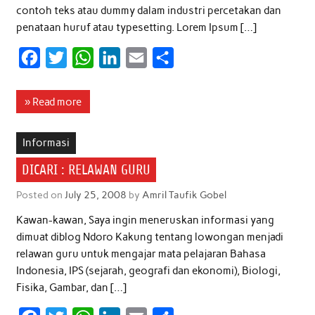
contoh teks atau dummy dalam industri percetakan dan
penataan huruf atau typesetting. Lorem Ipsum […]
F
T
W
L
E
S
a
w
h
i
m
h
c
i
a
n
a
a
» Read more
e
t
t
k
i
r
b
t
s
e
l
e
Informasi
o
e
A
d
DICARI : RELAWAN GURU
o
r
p
I
Posted on
July 25, 2008
by
Amril Taufik Gobel
k
p
n
Kawan-kawan, Saya ingin meneruskan informasi yang
dimuat diblog Ndoro Kakung tentang lowongan menjadi
relawan guru untuk mengajar mata pelajaran Bahasa
Indonesia, IPS (sejarah, geografi dan ekonomi), Biologi,
Fisika, Gambar, dan […]