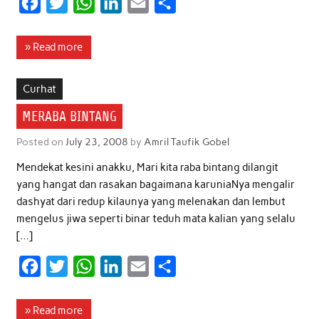
F
T
W
L
E
S
a
w
h
i
m
h
c
i
a
n
a
a
» Read more
e
t
t
k
i
r
b
t
s
e
l
e
Curhat
o
e
A
d
MERABA BINTANG
o
r
p
I
Posted on
July 23, 2008
by
Amril Taufik Gobel
k
p
n
Mendekat kesini anakku, Mari kita raba bintang dilangit
yang hangat dan rasakan bagaimana karuniaNya mengalir
dashyat dari redup kilaunya yang melenakan dan lembut
mengelus jiwa seperti binar teduh mata kalian yang selalu
[…]
F
T
W
L
E
S
a
w
h
i
m
h
c
i
a
n
a
a
» Read more