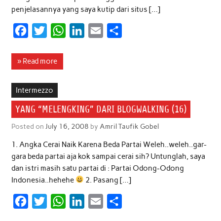
penjelasannya yang saya kutip dari situs […]
F
T
W
L
E
S
a
w
h
i
m
h
c
i
a
n
a
a
» Read more
e
t
t
k
i
r
b
t
s
e
l
e
Intermezzo
o
e
A
d
YANG “MELENGKING” DARI BLOGWALKING (16)
o
r
p
I
Posted on
July 16, 2008
by
Amril Taufik Gobel
k
p
n
1. Angka Cerai Naik Karena Beda Partai Weleh..weleh..gar-
gara beda partai aja kok sampai cerai sih? Untunglah, saya
dan istri masih satu partai di : Partai Odong-Odong
Indonesia..hehehe
2. Pasang […]
F
T
W
L
E
S
a
w
h
i
m
h