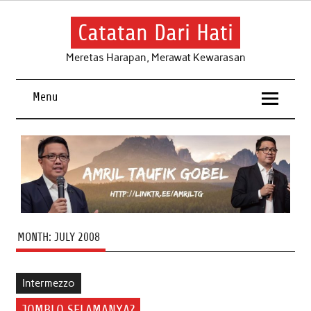
Skip
to
content
Catatan Dari Hati
Meretas Harapan, Merawat Kewarasan
Menu
MONTH:
JULY 2008
Intermezzo
JOMBLO SELAMANYA?