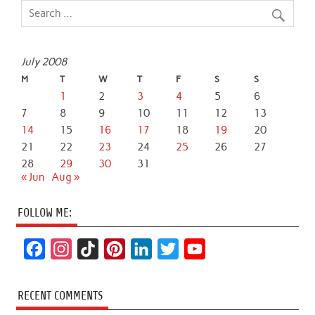
July 2008
M
T
W
T
F
S
S
1
2
3
4
5
6
7
8
9
10
11
12
13
14
15
16
17
18
19
20
21
22
23
24
25
26
27
28
29
30
31
« Jun
Aug »
FOLLOW ME:
F
I
T
P
L
T
Y
a
n
i
i
i
w
o
c
s
k
n
n
i
u
RECENT COMMENTS
e
t
T
t
k
t
T