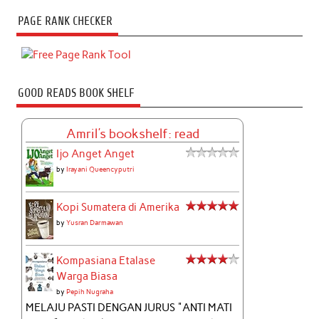
PAGE RANK CHECKER
GOOD READS BOOK SHELF
Amril's bookshelf: read
Ijo Anget Anget
by
Irayani Queencyputri
Kopi Sumatera di Amerika
by
Yusran Darmawan
Kompasiana Etalase
Warga Biasa
by
Pepih Nugraha
MELAJU PASTI DENGAN JURUS "ANTI MATI