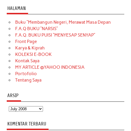
c
s
k
n
n
i
u
HALAMAN
e
t
T
t
k
t
T
Buku “Membangun Negeri, Merawat Masa Depan
b
a
o
e
e
t
u
F.A.Q BUKU “NARSIS”
o
g
k
r
d
e
b
F.A.Q. BUKU PUISI “MENYESAP SENYAP”
o
r
e
I
r
e
Front Page
Karya & Kiprah
k
a
s
n
KOLEKSI E-BOOK
m
t
Kontak Saya
MY ARTICLE @YAHOO INDONESIA
Portofolio
Tentang Saya
ARSIP
Arsip
KOMENTAR TERBARU