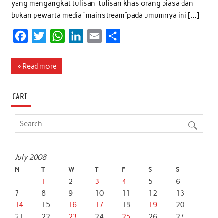
yang mengangkat tulisan-tulisan khas orang biasa dan
bukan pewarta media “mainstream”pada umumnya ini […]
F
T
W
L
E
S
a
w
h
i
m
h
c
i
a
n
a
a
» Read more
e
t
t
k
i
r
b
t
s
e
l
e
CARI
o
e
A
d
o
r
p
I
k
p
n
July 2008
M
T
W
T
F
S
S
1
2
3
4
5
6
7
8
9
10
11
12
13
14
15
16
17
18
19
20
21
22
23
24
25
26
27