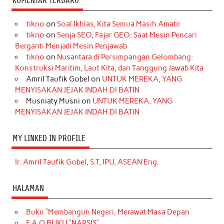
KOMENTAR TERBARU
tikno
on
Soal Ikhlas, Kita Semua Masih Amatir
tikno
on
Senja SEO, Fajar GEO: Saat Mesin Pencari
Berganti Menjadi Mesin Penjawab
tikno
on
Nusantara di Persimpangan Gelombang:
Konstruksi Maritim, Laut Kita, dan Tanggung Jawab Kita
Amril Taufik Gobel
on
UNTUK MEREKA, YANG
MENYISAKAN JEJAK INDAH DI BATIN
Musniaty Musni
on
UNTUK MEREKA, YANG
MENYISAKAN JEJAK INDAH DI BATIN
MY LINKED IN PROFILE
Ir. Amril Taufik Gobel, S.T, IPU, ASEAN Eng.
HALAMAN
Buku “Membangun Negeri, Merawat Masa Depan
F.A.Q BUKU “NARSIS”