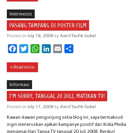
e
t
t
k
i
r
b
t
s
e
l
e
Intermezzo
o
e
A
d
PASANG TAMPANG DI POSTER FILM
o
r
p
I
Posted on
July 19, 2008
by
Amril Taufik Gobel
k
p
n
F
T
W
L
E
S
a
w
h
i
m
h
c
i
a
n
a
a
» Read more
e
t
t
k
i
r
b
t
s
e
l
e
Informasi
o
e
A
d
I’M SORRY, TANGGAL 20 JULI, MATIKAN TV!
o
r
p
I
Posted on
July 17, 2008
by
Amril Taufik Gobel
k
p
n
Kawan-kawan pengunjung setia blog ini, saya bermaksud
ingin meneruskan ajakan kampanye positif dari Kidia Media
mengenai Hari Tanpa TV tanggal 20 Juli 2008. Berikut