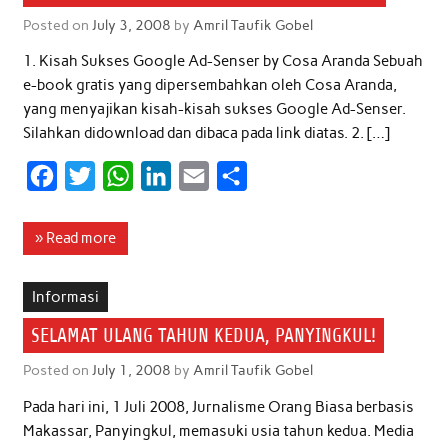
o
r
p
I
Posted on
July 3, 2008
by
Amril Taufik Gobel
k
p
n
1. Kisah Sukses Google Ad-Senser by Cosa Aranda Sebuah
e-book gratis yang dipersembahkan oleh Cosa Aranda,
yang menyajikan kisah-kisah sukses Google Ad-Senser.
Silahkan didownload dan dibaca pada link diatas. 2. […]
F
T
W
L
E
S
a
w
h
i
m
h
c
i
a
n
a
a
» Read more
e
t
t
k
i
r
b
t
s
e
l
e
Informasi
o
e
A
d
SELAMAT ULANG TAHUN KEDUA, PANYINGKUL!
o
r
p
I
Posted on
July 1, 2008
by
Amril Taufik Gobel
k
p
n
Pada hari ini, 1 Juli 2008, Jurnalisme Orang Biasa berbasis
Makassar, Panyingkul, memasuki usia tahun kedua. Media