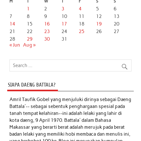
M
T
W
T
F
S
S
1
2
3
4
5
6
7
8
9
10
11
12
13
14
15
16
17
18
19
20
21
22
23
24
25
26
27
28
29
30
31
« Jun
Aug »
SIAPA DAENG BATTALA?
Amril Taufik Gobel
yang menjuluki dirinya sebagai Daeng
Battala'-- sebagai sebentuk penghargaan spesial pada
tanah tempat kelahiran--ini adalah lelaki yang lahir di
kota daeng, 9 April 1970. Battala' dalam Bahasa
Makassar yang berarti berat adalah merujuk pada berat
badan lelaki yang memiliki hobi membaca dan menulis ini,