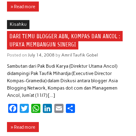
c
i
a
n
a
a
» Read more
e
t
t
k
i
r
b
t
s
e
l
e
Kisahku
o
e
A
d
DARI TEMU BLOGGER ABN, KOMPAS DAN ANCOL :
o
r
p
I
UPAYA MEMBANGUN SINERGI
k
p
n
Posted on
July 14, 2008
by
Amril Taufik Gobel
Sambutan dari Pak Budi Karya (Direktur Utama Ancol)
didampingi Pak Taufik Mihardja (Executive Director
Kompas-Gramedia) dalam Diskusi antara blogger Asia
Blogging Network, Kompas dot com dan Managemen
Ancol, Jum’at (11/7) […]
F
T
W
L
E
S
a
w
h
i
m
h
c
i
a
n
a
a
» Read more
e
t
t
k
i
r