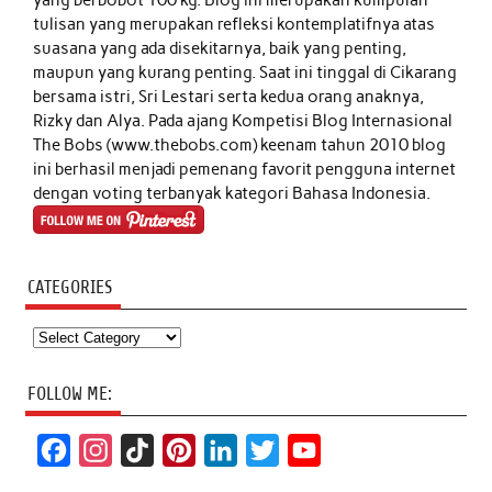
yang berbobot 100 kg. Blog ini merupakan kumpulan
tulisan yang merupakan refleksi kontemplatifnya atas
suasana yang ada disekitarnya, baik yang penting,
maupun yang kurang penting. Saat ini tinggal di Cikarang
bersama istri, Sri Lestari serta kedua orang anaknya,
Rizky dan Alya. Pada ajang Kompetisi Blog Internasional
The Bobs (www.thebobs.com) keenam tahun 2010 blog
ini berhasil menjadi pemenang favorit pengguna internet
dengan voting terbanyak kategori Bahasa Indonesia.
CATEGORIES
Categories
FOLLOW ME:
F
I
T
P
L
T
Y
a
n
i
i
i
w
o