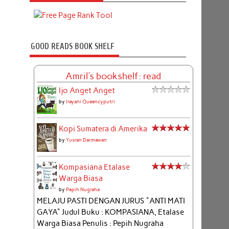
GOOD READS BOOK SHELF
Amril's bookshelf: read
Ijo Anget Anget
by
Irayani Queencyputri
Kopi Sumatera di Amerika
by
Yusran Darmawan
Kompasiana Etalase
Warga Biasa
by
Pepih Nugraha
MELAJU PASTI DENGAN JURUS "ANTI MATI
GAYA" Judul Buku : KOMPASIANA, Etalase
Warga Biasa Penulis : Pepih Nugraha