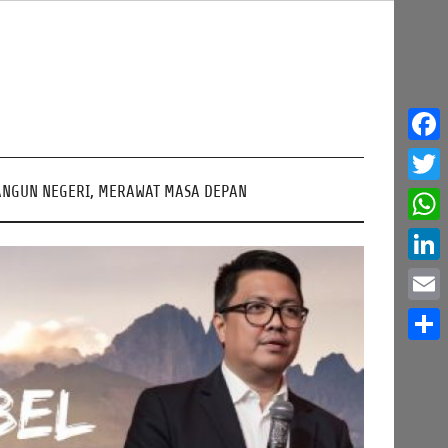
Face
NGUN NEGERI, MERAWAT MASA DEPAN
Twitt
What
Linke
Email
Share