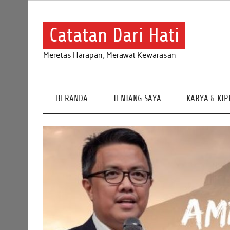
Skip
to
content
Catatan Dari Hati
Meretas Harapan, Merawat Kewarasan
BERANDA
TENTANG SAYA
KARYA & KI