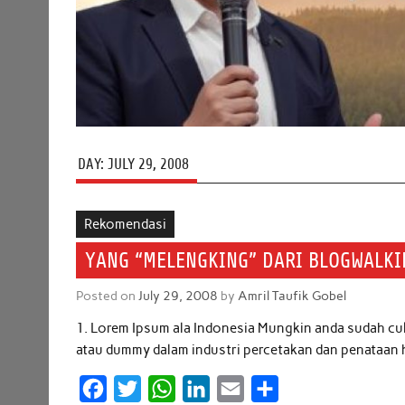
DAY:
JULY 29, 2008
Rekomendasi
YANG “MELENGKING” DARI BLOGWALKI
Posted on
July 29, 2008
by
Amril Taufik Gobel
1. Lorem Ipsum ala Indonesia Mungkin anda sudah cu
atau dummy dalam industri percetakan dan penataan 
F
T
W
L
E
S