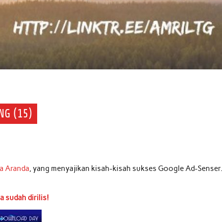
NG (15)
a Aranda
, yang menyajikan kisah-kisah sukses Google Ad-Senser
 sudah dirilis!