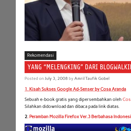
Rekomendasi
YANG “MELENGKING” DARI BLOGWALKI
Posted on
July 3, 2008
by
Amril Taufik Gobel
1. Kisah Sukses Google Ad-Senser by Cosa Aranda
Sebuah e-book gratis yang dipersembahkan oleh
Cos
Silahkan didownload dan dibaca pada link diatas.
2
. Peramban Mozilla Firefox Ver.3 Berbahasa Indonesia