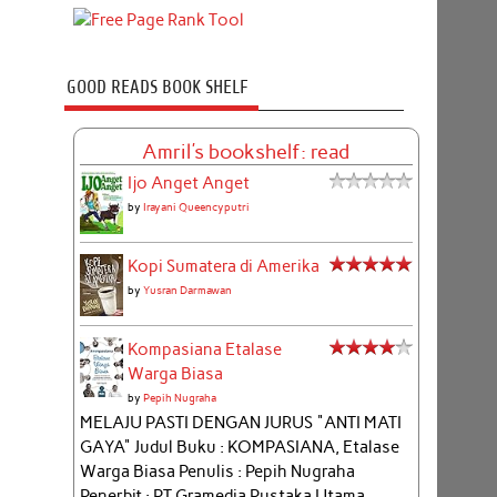
GOOD READS BOOK SHELF
Amril's bookshelf: read
Ijo Anget Anget
by
Irayani Queencyputri
Kopi Sumatera di Amerika
by
Yusran Darmawan
Kompasiana Etalase
Warga Biasa
by
Pepih Nugraha
MELAJU PASTI DENGAN JURUS "ANTI MATI
GAYA" Judul Buku : KOMPASIANA, Etalase
Warga Biasa Penulis : Pepih Nugraha
Penerbit : PT Gramedia Pustaka Utama