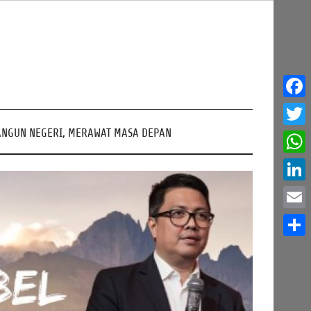
Face
NGUN NEGERI, MERAWAT MASA DEPAN
Twitt
What
Linke
Email
Share