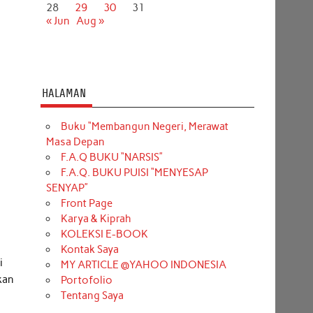
28
29
30
31
« Jun
Aug »
HALAMAN
Buku “Membangun Negeri, Merawat
Masa Depan
F.A.Q BUKU “NARSIS”
F.A.Q. BUKU PUISI “MENYESAP
SENYAP”
Front Page
Karya & Kiprah
KOLEKSI E-BOOK
Kontak Saya
i
MY ARTICLE @YAHOO INDONESIA
kan
Portofolio
Tentang Saya