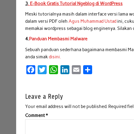
3
. E-Book Gratis Tutorial Ngeblog di WordPress
Meski tutorialnya masih dalam interface versi lama w
dalam versi PDF oleh
Agus Muhammad Ustad
ini, cuk
memakai wordpress sebagai blog enginenya. Silakan 
4.
Panduan Membasmi Malware
Sebuah panduan sederhana bagaimana membasmi Malwar
anda simak
disini.
F
T
W
L
E
S
a
w
h
i
m
h
c
i
a
n
a
a
Leave a Reply
e
t
t
k
i
r
b
t
s
e
l
e
Your email address will not be published.
Required fie
o
e
A
d
Comment
*
o
r
p
I
k
p
n