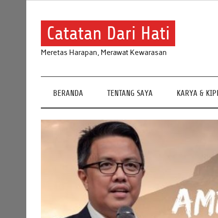
Skip
to
content
Catatan Dari Hati
Meretas Harapan, Merawat Kewarasan
BERANDA
TENTANG SAYA
KARYA & KI