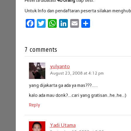
Peserta dibatasi
40 orang
tiap sesi.
Untuk Info dan pendaftaran peserta silakan menghu
F
T
W
L
E
S
a
w
h
i
m
h
c
i
a
n
a
a
7 comments
e
t
t
k
i
r
b
t
s
e
l
e
yulyanto
o
e
A
d
August 23, 2008 at 4:12 pm
o
r
p
I
k
p
n
yang dijakarta ga ada ya mas???…..
kalo ada mau donk?…cari yang gratisan..he..he..:)
Reply
Yadi Utama