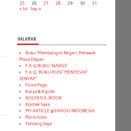
25
26
27
28
29
30
31
« Jul
Sep »
HALAMAN
Buku “Membangun Negeri, Merawat
Masa Depan
F.A.Q BUKU “NARSIS”
F.A.Q. BUKU PUISI “MENYESAP
SENYAP”
Front Page
Karya & Kiprah
KOLEKSI E-BOOK
Kontak Saya
MY ARTICLE @YAHOO INDONESIA
Portofolio
Tentang Saya