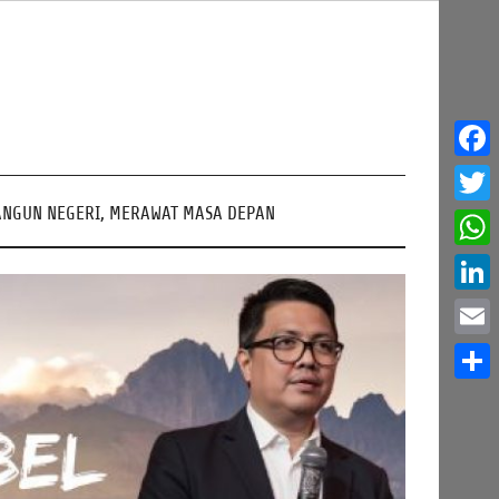
Face
NGUN NEGERI, MERAWAT MASA DEPAN
Twitt
What
Linke
Email
Share