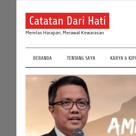
Skip
to
content
Catatan Dari Hati
Meretas Harapan, Merawat Kewarasan
BERANDA
TENTANG SAYA
KARYA & KI