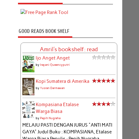
GOOD READS BOOK SHELF
Amril's bookshelf: read
Ijo Anget Anget
by
Irayani Queencyputri
Kopi Sumatera di Amerika
by
Yusran Darmawan
Kompasiana Etalase
Warga Biasa
by
Pepih Nugraha
MELAJU PASTI DENGAN JURUS "ANTI MATI
GAYA" Judul Buku : KOMPASIANA, Etalase
Warga Biasa Penulis : Pepih Nugraha