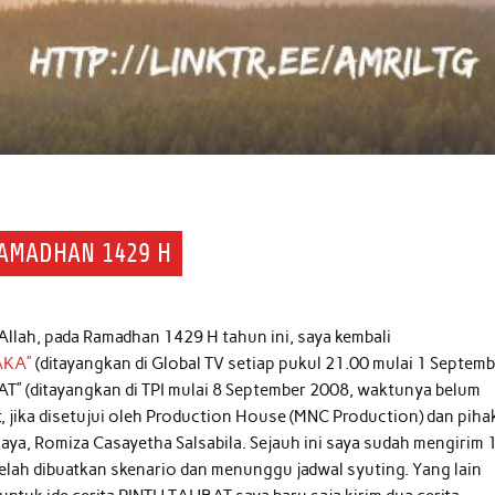
RAMADHAN 1429 H
 Allah, pada Ramadhan 1429 H tahun ini, saya kembali
AKA”
(ditayangkan di Global TV setiap pukul 21.00 mulai 1 Septem
T” (ditayangkan di TPI mulai 8 September 2008, waktunya belum
t, jika disetujui oleh Production House (MNC Production) dan piha
aya, Romiza Casayetha Salsabila. Sejauh ini saya sudah mengirim 
telah dibuatkan skenario dan menunggu jadwal syuting. Yang lain