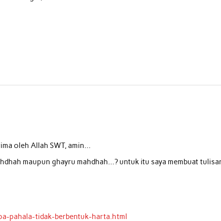
rima oleh Allah SWT, amin…
 mahdhah maupun ghayru mahdhah…? untuk itu saya membuat tulisa
a-pahala-tidak-berbentuk-harta.html