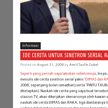
Informasi
IDE CERITA UNTUK SINETRON SERIAL 
Posted on
August 31, 2008
by
Amril Taufik Gobel
Seperti yang pernah saya lakukan sebelumnya
, Insya
menulis ide cerita sinetron serial yakni
“DIMAS dan R
2008, sepanjang bulan ramadhan) serta “PINTU TAUBA
ditetapkan). Naskah ide cerita yang saya buat tersebu
stasiun TV, akan dikerjakan skenarionya oleh kawan s
naskah ide cerita DIMAS dan RAKA, tiga diantaranya 