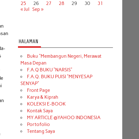
25
26
27
28
29
30
31
« Jul
Sep »
an
asan
HALAMAN
da-
s
Buku “Membangun Negeri, Merawat
Masa Depan
F.A.Q BUKU “NARSIS”
t
F.A.Q. BUKU PUISI “MENYESAP
de
SENYAP”
i
Front Page
Karya & Kiprah
an
KOLEKSI E-BOOK
Kontak Saya
MY ARTICLE @YAHOO INDONESIA
Portofolio
Tentang Saya
m