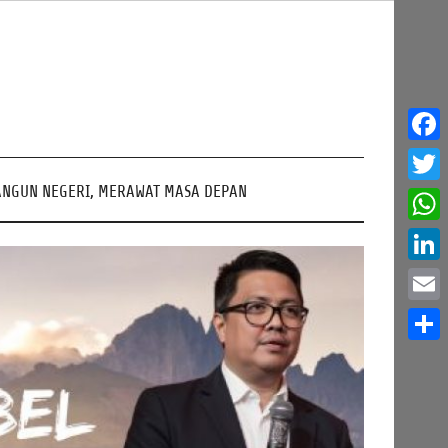
Face
NGUN NEGERI, MERAWAT MASA DEPAN
Twitt
What
Linke
Email
Share