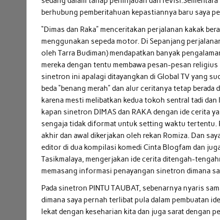
sedang dalam tahap peninjauan dan revisi.Sementara u
berhubung pemberitahuan kepastiannya baru saya pe
“Dimas dan Raka” menceritakan perjalanan kakak ber
menggunakan sepeda motor. Di Sepanjang perjalanan 
oleh Tarra Budiman) mendapatkan banyak pengalama
mereka dengan tentu membawa pesan-pesan religius be
sinetron ini apalagi ditayangkan di Global TV yang su
beda “benang merah” dan alur ceritanya tetap berada d
karena mesti melibatkan kedua tokoh sentral tadi dan 
kapan sinetron DIMAS dan RAKA dengan ide cerita yan
sengaja tidak diformat untuk setting waktu tertentu
akhir dan awal dikerjakan oleh rekan Romiza. Dan say
editor di dua kompilasi komedi Cinta Blogfam dan juga
Tasikmalaya, mengerjakan ide cerita ditengah-tengahn
memasang informasi penayangan sinetron dimana saya 
Pada sinetron PINTU TAUBAT, sebenarnya nyaris sa
dimana saya pernah terlibat pula dalam pembuatan ide
lekat dengan keseharian kita dan juga sarat dengan 