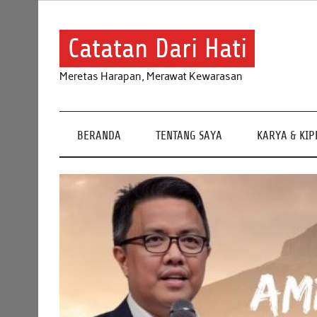
Skip
to
content
Catatan Dari Hati
Meretas Harapan, Merawat Kewarasan
BERANDA
TENTANG SAYA
KARYA & KI