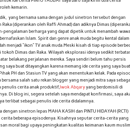
ntuk ide cerita PINTU TAUBAT saya baru saja kirim dua cerita
roleh kemarin.
adik, yang bernama sama dengan judul sinetron tersebut dengan
Raka (diperankan oleh Raffi Ahmad) dan adiknya Dimas (diperank
n-pengalaman berharga yang dapat dipetik untuk menambah waw
rnafaskan Islam. Spirit dan genre anak muda begitu kental dalam
dah menjadi “ikon” TV anak muda.Meski kisah di tiap episode berbe
i tokoh Dimas dan Raka. Wilayah eksplorasi idenya sedikit terbata
latar belakang perjalanan mereka. Saya sendiri belum tahu persis
g saya buat ditayangkan karena memang ide cerita yang saya bua
. Pihak PH dan Stasiun TV yang akan menentukan kelak. Pada episo
a bersama salah satu rekan blogger yang menjadi mitra saya sebaga
 penulis cerita anak produktif,
Iwok Abqary
yang berdomisili di
ya. Di blog ini, segera setelah saya mendapat konfirmasi, saya ak
terlibat sebagai penulis ide cerita didalamnya.
ma dengan sinetron lepas MAHA KASIH dan PINTU HIDAYAH (RCTI)
 cerita beberapa episodenya. Kisahnya seputar cerita-cerita yang
pesan moral bagi upaya peningkatan kualitas keimanan kaum musli