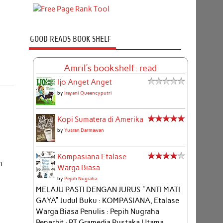
GOOD READS BOOK SHELF
Amril's bookshelf: read
Ijo Anget Anget
by
Irayani Queencyputri
Kopi Sumatera di Amerika
by
Yusran Darmawan
Kompasiana Etalase
n
Warga Biasa
by
Pepih Nugraha
MELAJU PASTI DENGAN JURUS "ANTI MATI
GAYA" Judul Buku : KOMPASIANA, Etalase
Warga Biasa Penulis : Pepih Nugraha
Penerbit : PT Gramedia Pustaka Utama