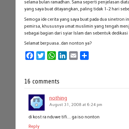
selama bulan ramadhan. Sama seperti penjelasan diat
yang saya buat ditayangkan, paling tidak 1-2 hari se
Semoga ide cerita yang saya buat pada dua sinetron 
pemirsa, khususnya umat muslimin yang tengah menja
sebagai bagian dari syiar Islam dan sebentuk dedikas
Selamat berpuasa..dan nonton ya?
F
T
W
L
E
S
a
w
h
i
m
h
c
i
a
n
a
a
16 comments
e
t
t
k
i
r
b
t
s
e
l
e
nothing
o
e
A
d
August 31, 2008 at 6:24 pm
o
r
p
I
k
p
n
di kost ra nduwe tifi… ga iso nonton
Reply