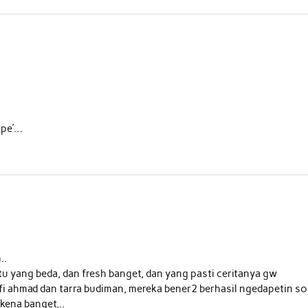
mpe’…
..
u yang beda, dan fresh banget, dan yang pasti ceritanya gw
i ahmad dan tarra budiman, mereka bener2 berhasil ngedapetin so
 kena banget,..