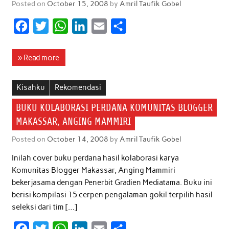
Posted on
October 15, 2008
by
Amril Taufik Gobel
k
p
n
F
T
W
L
E
S
a
w
h
i
m
h
c
i
a
n
a
a
» Read more
e
t
t
k
i
r
b
t
s
e
l
e
Kisahku
Rekomendasi
o
e
A
d
BUKU KOLABORASI PERDANA KOMUNITAS BLOGGER
o
r
p
I
MAKASSAR, ANGING MAMMIRI
k
p
n
Posted on
October 14, 2008
by
Amril Taufik Gobel
Inilah cover buku perdana hasil kolaborasi karya
Komunitas Blogger Makassar, Anging Mammiri
bekerjasama dengan Penerbit Gradien Mediatama. Buku ini
berisi kompilasi 15 cerpen pengalaman gokil terpilih hasil
seleksi dari tim […]
F
T
W
L
E
S