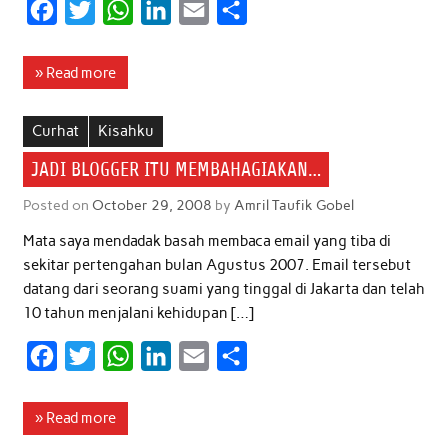
F
T
W
L
E
S
a
w
h
i
m
h
c
i
a
n
a
a
» Read more
e
t
t
k
i
r
b
t
s
e
l
e
Curhat
Kisahku
o
e
A
d
JADI BLOGGER ITU MEMBAHAGIAKAN…
o
r
p
I
Posted on
October 29, 2008
by
Amril Taufik Gobel
k
p
n
Mata saya mendadak basah membaca email yang tiba di
sekitar pertengahan bulan Agustus 2007. Email tersebut
datang dari seorang suami yang tinggal di Jakarta dan telah
10 tahun menjalani kehidupan […]
F
T
W
L
E
S
a
w
h
i
m
h
c
i
a
n
a
a
» Read more
e
t
t
k
i
r