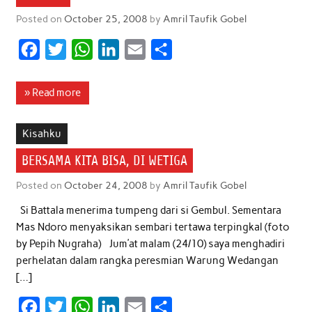
k
p
n
Posted on
October 25, 2008
by
Amril Taufik Gobel
F
T
W
L
E
S
a
w
h
i
m
h
c
i
a
n
a
a
» Read more
e
t
t
k
i
r
b
t
s
e
l
e
Kisahku
o
e
A
d
BERSAMA KITA BISA, DI WETIGA
o
r
p
I
Posted on
October 24, 2008
by
Amril Taufik Gobel
k
p
n
Si Battala menerima tumpeng dari si Gembul. Sementara
Mas Ndoro menyaksikan sembari tertawa terpingkal (foto
by Pepih Nugraha) Jum’at malam (24/10) saya menghadiri
perhelatan dalam rangka peresmian Warung Wedangan
[…]
F
T
W
L
E
S