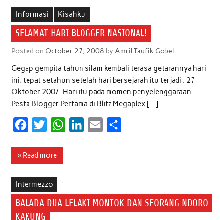
b
t
s
e
l
e
Informasi
Kisahku
o
e
A
d
SELAMAT HARI BLOGGER NASIONAL!
o
r
p
I
Posted on
October 27, 2008
by
Amril Taufik Gobel
k
p
n
Gegap gempita tahun silam kembali terasa getarannya hari
ini, tepat setahun setelah hari bersejarah itu terjadi : 27
Oktober 2007. Hari itu pada momen penyelenggaraan
Pesta Blogger Pertama di Blitz Megaplex […]
F
T
W
L
E
S
a
w
h
i
m
h
c
i
a
n
a
a
» Read more
e
t
t
k
i
r
b
t
s
e
l
e
Intermezzo
o
e
A
d
BALADA DUA LELAKI MONTOK DAN SEORANG NDORO
o
r
p
I
KAKUNG