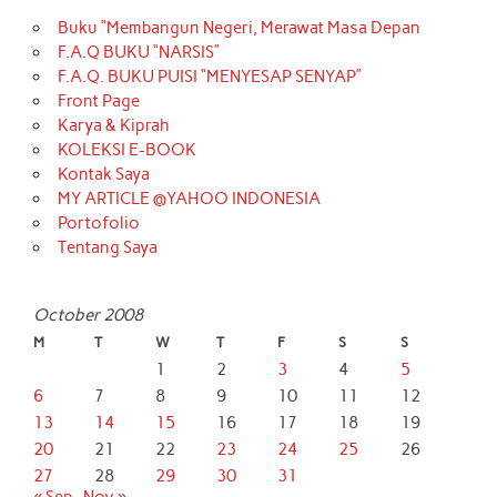
Buku “Membangun Negeri, Merawat Masa Depan
F.A.Q BUKU “NARSIS”
F.A.Q. BUKU PUISI “MENYESAP SENYAP”
Front Page
Karya & Kiprah
KOLEKSI E-BOOK
Kontak Saya
MY ARTICLE @YAHOO INDONESIA
Portofolio
Tentang Saya
October 2008
M
T
W
T
F
S
S
1
2
3
4
5
6
7
8
9
10
11
12
13
14
15
16
17
18
19
20
21
22
23
24
25
26
27
28
29
30
31