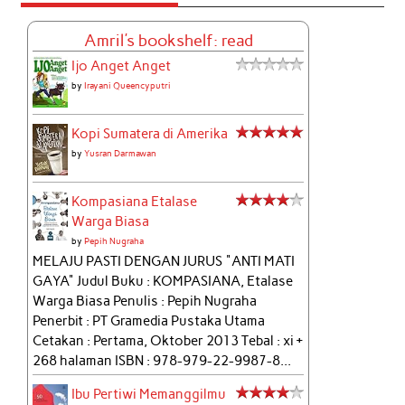
Amril's bookshelf: read
Ijo Anget Anget
by
Irayani Queencyputri
Kopi Sumatera di Amerika
by
Yusran Darmawan
Kompasiana Etalase
Warga Biasa
by
Pepih Nugraha
MELAJU PASTI DENGAN JURUS "ANTI MATI
GAYA" Judul Buku : KOMPASIANA, Etalase
Warga Biasa Penulis : Pepih Nugraha
Penerbit : PT Gramedia Pustaka Utama
Cetakan : Pertama, Oktober 2013 Tebal : xi +
268 halaman ISBN : 978-979-22-9987-8...
Ibu Pertiwi Memanggilmu