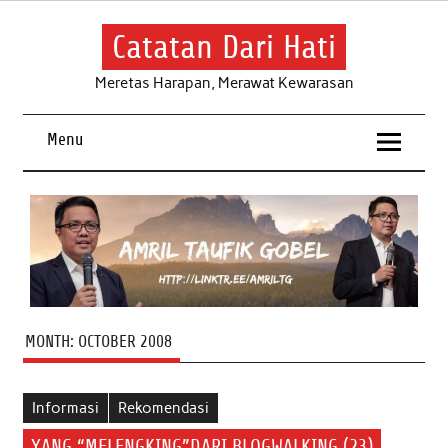
Skip
to
content
Catatan Dari Hati
Meretas Harapan, Merawat Kewarasan
Menu
MONTH:
OCTOBER 2008
Informasi
Rekomendasi
YANG “MELENGKING”DARI BLOGWALKING (23)