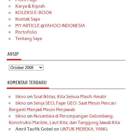
Karya & Kiprah
k
a
s
n
KOLEKSI E-BOOK
m
t
Kontak Saya
MY ARTICLE @YAHOO INDONESIA
Portofolio
Tentang Saya
ARSIP
Arsip
KOMENTAR TERBARU
tikno
on
Soal Ikhlas, Kita Semua Masih Amatir
tikno
on
Senja SEO, Fajar GEO: Saat Mesin Pencari
Berganti Menjadi Mesin Penjawab
tikno
on
Nusantara di Persimpangan Gelombang:
Konstruksi Maritim, Laut Kita, dan Tanggung Jawab Kita
Amril Taufik Gobel
on
UNTUK MEREKA, YANG