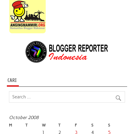
CARI
October 2008
M
T
W
T
F
S
S
1
2
3
4
5