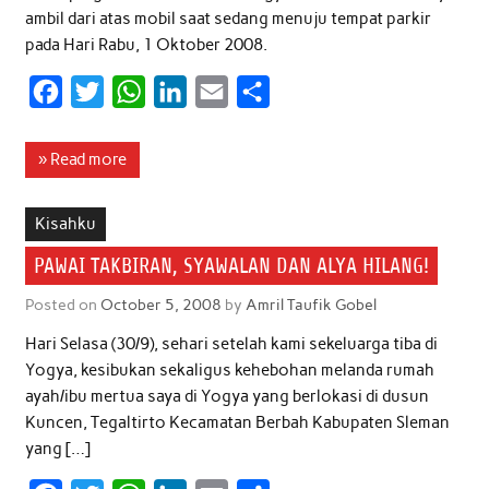
ambil dari atas mobil saat sedang menuju tempat parkir
pada Hari Rabu, 1 Oktober 2008.
F
T
W
L
E
S
a
w
h
i
m
h
c
i
a
n
a
a
» Read more
e
t
t
k
i
r
b
t
s
e
l
e
Kisahku
o
e
A
d
PAWAI TAKBIRAN, SYAWALAN DAN ALYA HILANG!
o
r
p
I
Posted on
October 5, 2008
by
Amril Taufik Gobel
k
p
n
Hari Selasa (30/9), sehari setelah kami sekeluarga tiba di
Yogya, kesibukan sekaligus kehebohan melanda rumah
ayah/ibu mertua saya di Yogya yang berlokasi di dusun
Kuncen, Tegaltirto Kecamatan Berbah Kabupaten Sleman
yang […]