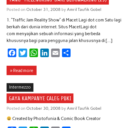
Posted on
October 31, 2008
by
Amril Taufik Gobel
1. “Traffic Jam Reality Show” di Macet Lagi dot com Satu lagi
berkah dari dunia internet. Situs MacetLagi dot
com menyajikan sebuah informasi yang berbeda
khususnya bagi para pengguna jalan khususnya di […]
F
T
W
L
E
S
a
w
h
i
m
h
c
i
a
n
a
a
» Read more
e
t
t
k
i
r
b
t
s
e
l
e
Intermezzo
o
e
A
d
GAYA KAMPANYE CALEG PBKI
o
r
p
I
Posted on
October 30, 2008
by
Amril Taufik Gobel
k
p
n
Created by Photofunia & Comic Book Creator