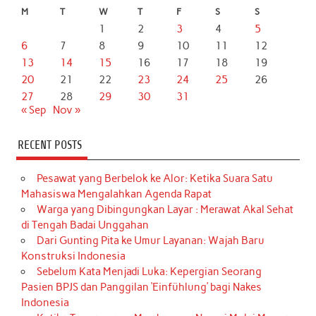
M
T
W
T
F
S
S
1
2
3
4
5
6
7
8
9
10
11
12
13
14
15
16
17
18
19
20
21
22
23
24
25
26
27
28
29
30
31
« Sep
Nov »
RECENT POSTS
Pesawat yang Berbelok ke Alor: Ketika Suara Satu
Mahasiswa Mengalahkan Agenda Rapat
Warga yang Dibingungkan Layar : Merawat Akal Sehat
di Tengah Badai Unggahan
Dari Gunting Pita ke Umur Layanan: Wajah Baru
Konstruksi Indonesia
Sebelum Kata Menjadi Luka: Kepergian Seorang
Pasien BPJS dan Panggilan ‘Einfühlung’ bagi Nakes
Indonesia