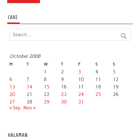
e
t
t
k
i
r
b
t
s
e
l
e
CARI
o
e
A
d
o
r
p
I
k
p
n
October 2008
M
T
W
T
F
S
S
1
2
3
4
5
6
7
8
9
10
11
12
13
14
15
16
17
18
19
20
21
22
23
24
25
26
27
28
29
30
31
« Sep
Nov »
HALAMAN