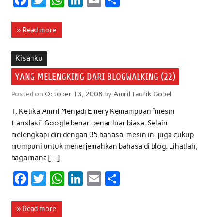
a
w
h
i
m
h
c
i
a
n
a
a
» Read more
e
t
t
k
i
r
b
t
s
e
l
e
Kisahku
o
e
A
d
YANG MELENGKING DARI BLOGWALKING (22)
o
r
p
I
Posted on
October 13, 2008
by
Amril Taufik Gobel
k
p
n
1. Ketika Amril Menjadi Emery Kemampuan “mesin
translasi” Google benar-benar luar biasa. Selain
melengkapi diri dengan 35 bahasa, mesin ini juga cukup
mumpuni untuk menerjemahkan bahasa di blog. Lihatlah,
bagaimana […]
F
T
W
L
E
S
a
w
h
i
m
h
c
i
a
n
a
a
» Read more