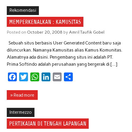
e
t
t
k
i
r
b
t
s
e
l
e
Rekomendasi
o
e
A
d
MEMPERKENALKAN : KAMUSITAS
o
r
p
I
Posted on
October 20, 2008
by
Amril Taufik Gobel
k
p
n
Sebuah situs berbasis User Generated Content baru saja
diluncurkan. Namanya Kamusitas alias Kamus Komunitas.
Alamatnya ada disini. Pengembang situs ini adalah PT.
Prima Softindo adalah perusahaan yang bergerak di […]
F
T
W
L
E
S
a
w
h
i
m
h
c
i
a
n
a
a
» Read more
e
t
t
k
i
r
b
t
s
e
l
e
Intermezzo
o
e
A
d
PERTIKAIAN DI TENGAH LAPANGAN
o
r
p
I