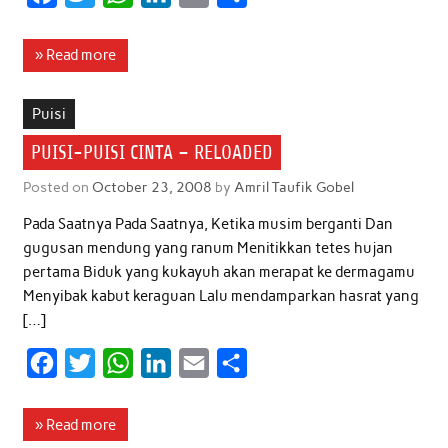
a
w
h
i
m
h
c
i
a
n
a
a
» Read more
e
t
t
k
i
r
b
t
s
e
l
e
Puisi
o
e
A
d
PUISI-PUISI CINTA – RELOADED
o
r
p
I
Posted on
October 23, 2008
by
Amril Taufik Gobel
k
p
n
Pada Saatnya Pada Saatnya, Ketika musim berganti Dan
gugusan mendung yang ranum Menitikkan tetes hujan
pertama Biduk yang kukayuh akan merapat ke dermagamu
Menyibak kabut keraguan Lalu mendamparkan hasrat yang
[…]
F
T
W
L
E
S
a
w
h
i
m
h
c
i
a
n
a
a
» Read more