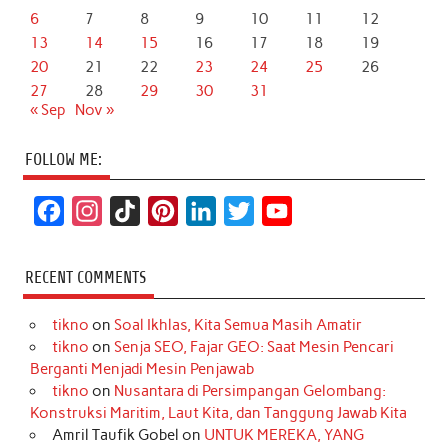
6
7
8
9
10
11
12
13
14
15
16
17
18
19
20
21
22
23
24
25
26
27
28
29
30
31
« Sep
Nov »
FOLLOW ME:
F
I
T
P
L
T
Y
a
n
i
i
i
w
o
c
s
k
n
n
i
u
RECENT COMMENTS
e
t
T
t
k
t
T
tikno
on
Soal Ikhlas, Kita Semua Masih Amatir
b
a
o
e
e
t
u
tikno
on
Senja SEO, Fajar GEO: Saat Mesin Pencari
o
g
k
r
d
e
b
Berganti Menjadi Mesin Penjawab
o
r
e
I
r
e
tikno
on
Nusantara di Persimpangan Gelombang:
Konstruksi Maritim, Laut Kita, dan Tanggung Jawab Kita
k
a
s
n
Amril Taufik Gobel
on
UNTUK MEREKA, YANG