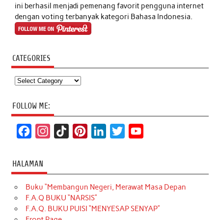
ini berhasil menjadi pemenang favorit pengguna internet
dengan voting terbanyak kategori Bahasa Indonesia.
CATEGORIES
Categories
FOLLOW ME:
F
I
T
P
L
T
Y
a
n
i
i
i
w
o
c
s
k
n
n
i
u
HALAMAN
e
t
T
t
k
t
T
Buku “Membangun Negeri, Merawat Masa Depan
b
a
o
e
e
t
u
F.A.Q BUKU “NARSIS”
o
g
k
r
d
e
b
F.A.Q. BUKU PUISI “MENYESAP SENYAP”
o
r
e
I
r
e
Front Page