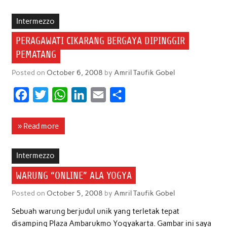
e
t
t
k
i
r
b
t
s
e
l
e
Intermezzo
o
e
A
d
PERAGAWATI CIKARANG BERGAYA DIPINGGIR
o
r
p
I
PEMATANG
k
p
n
Posted on
October 6, 2008
by
Amril Taufik Gobel
F
T
W
L
E
S
a
w
h
i
m
h
c
i
a
n
a
a
» Read more
e
t
t
k
i
r
b
t
s
e
l
e
Intermezzo
o
e
A
d
WARUNG “ONLINE” ALA YOGYA
o
r
p
I
Posted on
October 5, 2008
by
Amril Taufik Gobel
k
p
n
Sebuah warung berjudul unik yang terletak tepat
disamping Plaza Ambarukmo Yogyakarta. Gambar ini saya