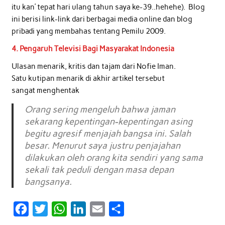
itu kan’ tepat hari ulang tahun saya ke-39..hehehe). Blog
ini berisi link-link dari berbagai media online dan blog
pribadi yang membahas tentang Pemilu 2009.
4. Pengaruh Televisi Bagi Masyarakat Indonesia
Ulasan menarik, kritis dan tajam dari Nofie Iman.
Satu kutipan menarik di akhir artikel tersebut
sangat menghentak
Orang sering mengeluh bahwa jaman
sekarang kepentingan-kepentingan asing
begitu agresif menjajah bangsa ini. Salah
besar. Menurut saya justru penjajahan
dilakukan oleh orang kita sendiri yang sama
sekali tak peduli dengan masa depan
bangsanya.
F
T
W
L
E
S
a
w
h
i
m
h