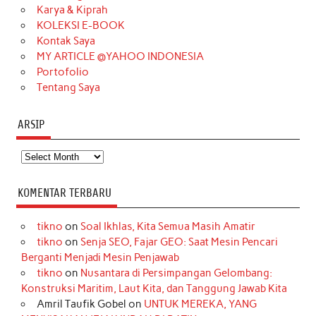
Karya & Kiprah
k
a
s
n
KOLEKSI E-BOOK
m
t
Kontak Saya
MY ARTICLE @YAHOO INDONESIA
Portofolio
Tentang Saya
ARSIP
Arsip
KOMENTAR TERBARU
tikno
on
Soal Ikhlas, Kita Semua Masih Amatir
tikno
on
Senja SEO, Fajar GEO: Saat Mesin Pencari
Berganti Menjadi Mesin Penjawab
tikno
on
Nusantara di Persimpangan Gelombang:
Konstruksi Maritim, Laut Kita, dan Tanggung Jawab Kita
Amril Taufik Gobel
on
UNTUK MEREKA, YANG