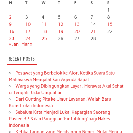
M
T
W
T
F
S
S
1
2
3
4
5
6
7
8
9
10
11
12
13
14
15
16
17
18
19
20
21
22
23
24
25
26
27
28
« Jan
Mar »
RECENT POSTS
Pesawat yang Berbelok ke Alor: Ketika Suara Satu
Mahasiswa Mengalahkan Agenda Rapat
Warga yang Dibingungkan Layar : Merawat Akal Sehat
di Tengah Badai Unggahan
Dari Gunting Pita ke Umur Layanan: Wajah Baru
Konstruksi Indonesia
Sebelum Kata Menjadi Luka: Kepergian Seorang
Pasien BPJS dan Panggilan ‘Einfühlung’ bagi Nakes
Indonesia
Ketika Tangan yang Membangun Negeri Mulai Menua