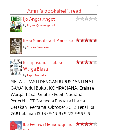
Amril's bookshelf: read
Ijo Anget Anget
by
Irayani Queencyputri
Kopi Sumatera di Amerika
by
Yusran Darmawan
Kompasiana Etalase
Warga Biasa
by
Pepih Nugraha
MELAJU PASTI DENGAN JURUS "ANTI MATI
GAYA" Judul Buku : KOMPASIANA, Etalase
Warga Biasa Penulis : Pepih Nugraha
Penerbit : PT Gramedia Pustaka Utama
Cetakan : Pertama, Oktober 2013 Tebal : xi +
268 halaman ISBN : 978-979-22-9987-8...
Ibu Pertiwi Memanggilmu