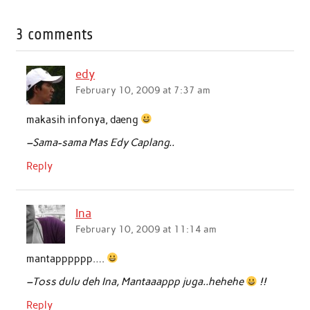
c
i
a
n
a
a
3 comments
e
t
t
k
i
r
b
t
s
e
l
e
edy
o
e
A
d
February 10, 2009 at 7:37 am
o
r
p
I
makasih infonya, daeng
k
p
n
–Sama-sama Mas Edy Caplang..
Reply
Ina
February 10, 2009 at 11:14 am
mantapppppp….
–Toss dulu deh Ina, Mantaaappp juga..hehehe
!!
Reply