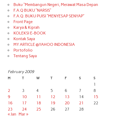
Buku “Membangun Negeri, Merawat Masa Depan
F.A.Q BUKU “NARSIS”
F.A.Q. BUKU PUISI “MENYESAP SENYAP”
Front Page
Karya & Kiprah
KOLEKSI E-BOOK
Kontak Saya
MY ARTICLE @YAHOO INDONESIA
Portofolio
Tentang Saya
February 2009
M
T
W
T
F
S
S
1
2
3
4
5
6
7
8
9
10
11
12
13
14
15
16
17
18
19
20
21
22
23
24
25
26
27
28
« Jan
Mar »