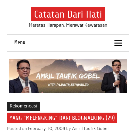
Skip
to
content
Catatan Dari Hati
Meretas Harapan, Merawat Kewarasan
Menu
Rekomendasi
YANG “MELENGKING” DARI BLOGWALKING (29)
Posted on
February 10, 2009
by
Amril Taufik Gobel