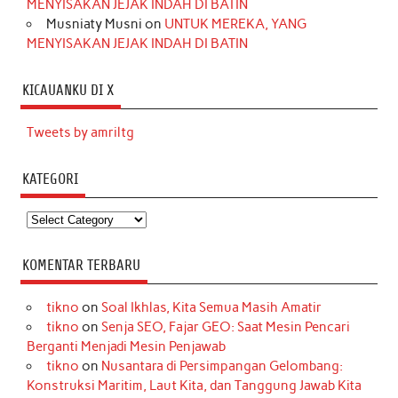
MENYISAKAN JEJAK INDAH DI BATIN
Musniaty Musni
on
UNTUK MEREKA, YANG
MENYISAKAN JEJAK INDAH DI BATIN
KICAUANKU DI X
Tweets by amriltg
KATEGORI
Kategori
KOMENTAR TERBARU
tikno
on
Soal Ikhlas, Kita Semua Masih Amatir
tikno
on
Senja SEO, Fajar GEO: Saat Mesin Pencari
Berganti Menjadi Mesin Penjawab
tikno
on
Nusantara di Persimpangan Gelombang:
Konstruksi Maritim, Laut Kita, dan Tanggung Jawab Kita