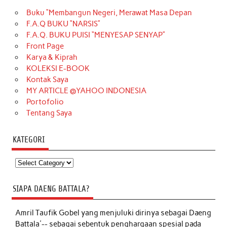
Buku “Membangun Negeri, Merawat Masa Depan
F.A.Q BUKU “NARSIS”
F.A.Q. BUKU PUISI “MENYESAP SENYAP”
Front Page
Karya & Kiprah
KOLEKSI E-BOOK
Kontak Saya
MY ARTICLE @YAHOO INDONESIA
Portofolio
Tentang Saya
KATEGORI
Kategori
SIAPA DAENG BATTALA?
Amril Taufik Gobel
yang menjuluki dirinya sebagai Daeng
Battala'-- sebagai sebentuk penghargaan spesial pada