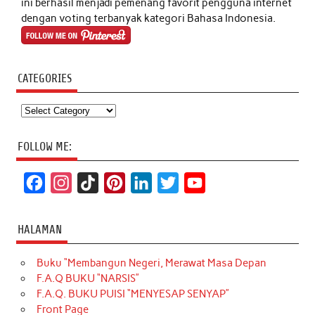
ini berhasil menjadi pemenang favorit pengguna internet
dengan voting terbanyak kategori Bahasa Indonesia.
CATEGORIES
Categories
FOLLOW ME:
F
I
T
P
L
T
Y
a
n
i
i
i
w
o
c
s
k
n
n
i
u
HALAMAN
e
t
T
t
k
t
T
Buku “Membangun Negeri, Merawat Masa Depan
b
a
o
e
e
t
u
F.A.Q BUKU “NARSIS”
o
g
k
r
d
e
b
F.A.Q. BUKU PUISI “MENYESAP SENYAP”
o
r
e
I
r
e
Front Page