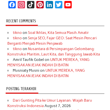
F
I
T
P
L
T
Y
a
n
i
i
i
w
o
c
s
k
n
n
i
u
RECENT COMMENTS
e
t
T
t
k
t
T
tikno
on
Soal Ikhlas, Kita Semua Masih Amatir
b
a
o
e
e
t
u
tikno
on
Senja SEO, Fajar GEO: Saat Mesin Pencari
o
g
k
r
d
e
b
Berganti Menjadi Mesin Penjawab
o
r
e
I
r
e
tikno
on
Nusantara di Persimpangan Gelombang:
Konstruksi Maritim, Laut Kita, dan Tanggung Jawab Kita
k
a
s
n
Amril Taufik Gobel
on
UNTUK MEREKA, YANG
m
t
MENYISAKAN JEJAK INDAH DI BATIN
Musniaty Musni
on
UNTUK MEREKA, YANG
MENYISAKAN JEJAK INDAH DI BATIN
POSTING TERAKHIR
Dari Gunting Pita ke Umur Layanan: Wajah Baru
Konstruksi Indonesia
August 7, 2026