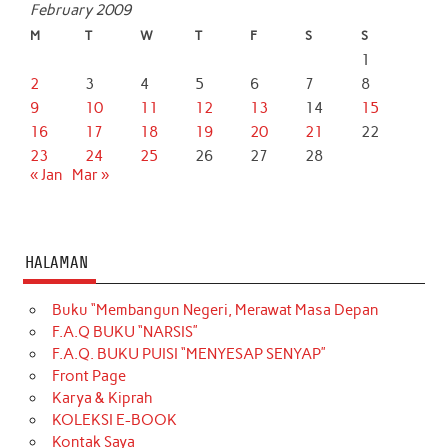
February 2009
M
T
W
T
F
S
S
1
2
3
4
5
6
7
8
9
10
11
12
13
14
15
16
17
18
19
20
21
22
23
24
25
26
27
28
« Jan
Mar »
HALAMAN
Buku “Membangun Negeri, Merawat Masa Depan
F.A.Q BUKU “NARSIS”
F.A.Q. BUKU PUISI “MENYESAP SENYAP”
Front Page
Karya & Kiprah
KOLEKSI E-BOOK
Kontak Saya