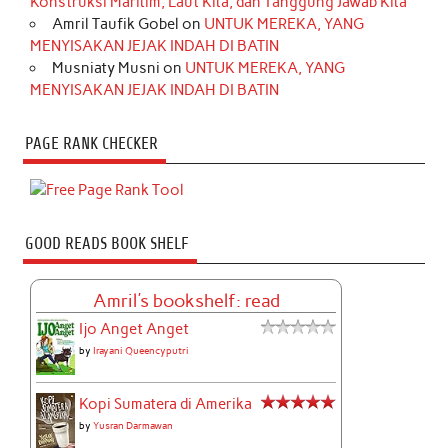
Konstruksi Maritim, Laut Kita, dan Tanggung Jawab Kita
Amril Taufik Gobel
on
UNTUK MEREKA, YANG
MENYISAKAN JEJAK INDAH DI BATIN
Musniaty Musni
on
UNTUK MEREKA, YANG
MENYISAKAN JEJAK INDAH DI BATIN
PAGE RANK CHECKER
GOOD READS BOOK SHELF
Amril's bookshelf: read
Ijo Anget Anget
by
Irayani Queencyputri
Kopi Sumatera di Amerika
by
Yusran Darmawan