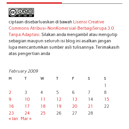
ciptaan disebarluaskan di bawah
Lisensi Creative
Commons Atribusi-NonKomersial-BerbagiSerupa 3.0
Tanpa Adaptasi
. Silakan anda mengambil atau mengutip
sebagian maupun seluruh isi blog ini asalkan jangan
lupa mencantumkan sumber asli tulisannya. Terimakasih
atas pengertian anda
February 2009
M
T
W
T
F
S
S
1
2
3
4
5
6
7
8
9
10
11
12
13
14
15
16
17
18
19
20
21
22
23
24
25
26
27
28
« Jan
Mar »