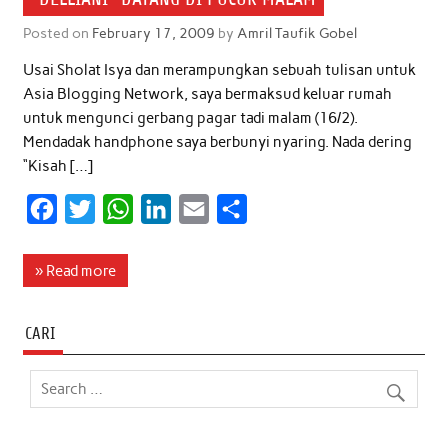
Posted on
February 17, 2009
by
Amril Taufik Gobel
Usai Sholat Isya dan merampungkan sebuah tulisan untuk
Asia Blogging Network, saya bermaksud keluar rumah
untuk mengunci gerbang pagar tadi malam (16/2).
Mendadak handphone saya berbunyi nyaring. Nada dering
“Kisah […]
F
T
W
L
E
S
a
w
h
i
m
h
c
i
a
n
a
a
» Read more
e
t
t
k
i
r
b
t
s
e
l
e
CARI
o
e
A
d
o
r
p
I
k
p
n