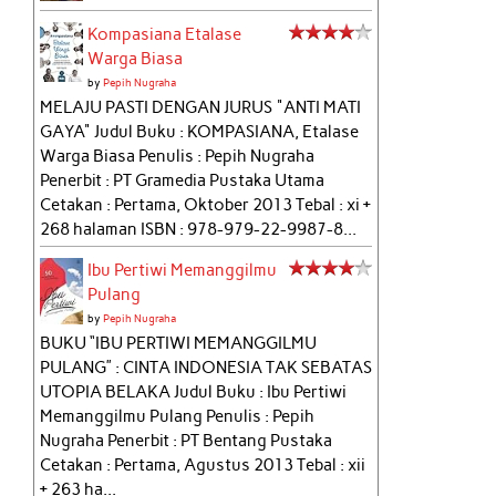
Kompasiana Etalase
Warga Biasa
by
Pepih Nugraha
MELAJU PASTI DENGAN JURUS "ANTI MATI
GAYA" Judul Buku : KOMPASIANA, Etalase
Warga Biasa Penulis : Pepih Nugraha
Penerbit : PT Gramedia Pustaka Utama
Cetakan : Pertama, Oktober 2013 Tebal : xi +
268 halaman ISBN : 978-979-22-9987-8...
Ibu Pertiwi Memanggilmu
Pulang
by
Pepih Nugraha
BUKU “IBU PERTIWI MEMANGGILMU
PULANG” : CINTA INDONESIA TAK SEBATAS
UTOPIA BELAKA Judul Buku : Ibu Pertiwi
Memanggilmu Pulang Penulis : Pepih
Nugraha Penerbit : PT Bentang Pustaka
Cetakan : Pertama, Agustus 2013 Tebal : xii
+ 263 ha...