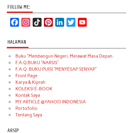
FOLLOW ME:
F
I
T
P
L
T
Y
a
n
i
i
i
w
o
c
s
k
n
n
i
u
HALAMAN
e
t
T
t
k
t
T
Buku “Membangun Negeri, Merawat Masa Depan
b
a
o
e
e
t
u
F.A.Q BUKU “NARSIS”
o
g
k
r
d
e
b
F.A.Q. BUKU PUISI “MENYESAP SENYAP”
o
r
e
I
r
e
Front Page
Karya & Kiprah
k
a
s
n
KOLEKSI E-BOOK
m
t
Kontak Saya
MY ARTICLE @YAHOO INDONESIA
Portofolio
Tentang Saya
ARSIP