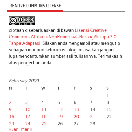
CREATIVE COMMONS LICENSE
ciptaan disebarluaskan di bawah
Lisensi Creative
Commons Atribusi-NonKomersial-BerbagiSerupa 3.0
Tanpa Adaptasi
. Silakan anda mengambil atau mengutip
sebagian maupun seluruh isi blog ini asalkan jangan
lupa mencantumkan sumber asli tulisannya. Terimakasih
atas pengertian anda
February 2009
M
T
W
T
F
S
S
1
2
3
4
5
6
7
8
9
10
11
12
13
14
15
16
17
18
19
20
21
22
23
24
25
26
27
28
« Jan
Mar »