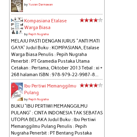
by
Yusran Darmawan
Kompasiana Etalase
Warga Biasa
by
Pepih Nugraha
MELAJU PASTI DENGAN JURUS "ANTI MATI
GAYA" Judul Buku : KOMPASIANA, Etalase
Warga Biasa Penulis : Pepih Nugraha
Penerbit : PT Gramedia Pustaka Utama
Cetakan : Pertama, Oktober 2013 Tebal : xi +
268 halaman ISBN : 978-979-22-9987-8...
Ibu Pertiwi Memanggilmu
Pulang
by
Pepih Nugraha
BUKU “IBU PERTIWI MEMANGGILMU
PULANG” : CINTA INDONESIA TAK SEBATAS
UTOPIA BELAKA Judul Buku : Ibu Pertiwi
Memanggilmu Pulang Penulis : Pepih
Nugraha Penerbit : PT Bentang Pustaka