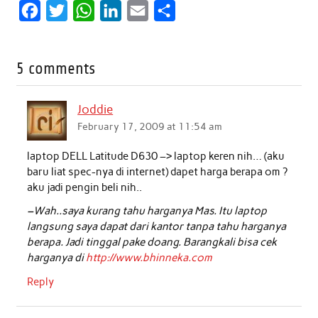
F
T
W
L
E
S
a
w
h
i
m
h
c
i
a
n
a
a
5 comments
e
t
t
k
i
r
b
t
s
e
l
e
Joddie
o
e
A
d
February 17, 2009 at 11:54 am
o
r
p
I
laptop DELL Latitude D630 –> laptop keren nih… (aku
k
p
n
baru liat spec-nya di internet) dapet harga berapa om ?
aku jadi pengin beli nih..
–Wah..saya kurang tahu harganya Mas. Itu laptop
langsung saya dapat dari kantor tanpa tahu harganya
berapa. Jadi tinggal pake doang. Barangkali bisa cek
harganya di
http://www.bhinneka.com
Reply