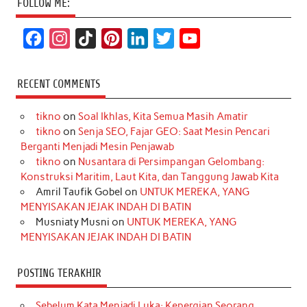
FOLLOW ME:
F
I
T
P
L
T
Y
a
n
i
i
i
w
o
c
s
k
n
n
i
u
RECENT COMMENTS
e
t
T
t
k
t
T
tikno
on
Soal Ikhlas, Kita Semua Masih Amatir
b
a
o
e
e
t
u
tikno
on
Senja SEO, Fajar GEO: Saat Mesin Pencari
o
g
k
r
d
e
b
Berganti Menjadi Mesin Penjawab
o
r
e
I
r
e
tikno
on
Nusantara di Persimpangan Gelombang:
Konstruksi Maritim, Laut Kita, dan Tanggung Jawab Kita
k
a
s
n
Amril Taufik Gobel
on
UNTUK MEREKA, YANG
m
t
MENYISAKAN JEJAK INDAH DI BATIN
Musniaty Musni
on
UNTUK MEREKA, YANG
MENYISAKAN JEJAK INDAH DI BATIN
POSTING TERAKHIR
Sebelum Kata Menjadi Luka: Kepergian Seorang