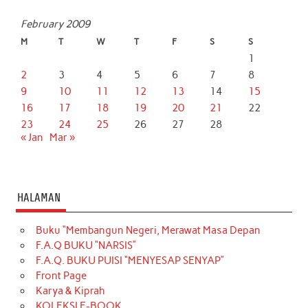
February 2009
M
T
W
T
F
S
S
1
2
3
4
5
6
7
8
9
10
11
12
13
14
15
16
17
18
19
20
21
22
23
24
25
26
27
28
« Jan
Mar »
HALAMAN
Buku “Membangun Negeri, Merawat Masa Depan
F.A.Q BUKU “NARSIS”
F.A.Q. BUKU PUISI “MENYESAP SENYAP”
Front Page
Karya & Kiprah
KOLEKSI E-BOOK