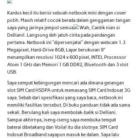
Kardus kecil itu berisi sebuah netbook mini dengan cover
putih. Masih relatif cocok berada dalam genggaman tangan
saya yang jarinya jempol semua
Wah, Cantik nian si
Delliani!. Langsung deh jatuh cinta pada pandangan
pertama. Netbook ini “dipersenjatai” dengan webcam 1.3
Megapixel, Hard-Drive 8GB, Layar berukuran 9″
menampilkan resolusi 1024 x 600 pixel, INTEL Processor
Atom 1 GHz dan Memori 1 GB DDR2, Bluetooth dan 3 slot
USB.
Saya sempat kebingungan mencari ada dimana gerangan
slot SIM Card HSDPA untuk memasang SIM Card Indosat 3G
saya. Sebab dari spesifikasi yang saya baca, netbook ini
memiliki fasilitas tersebut. Di buku panduan tidak ada sama
sekali. Berulang kali saya membolak-balik si Delliani.
Sampai akhirnya, iseng-iseng saya membuka tempat
baterai dibelakang dan Voila! itu dia slotnya. SIM Card
Indosat Broadband sayapun masuk ke dalam. Saya lalu