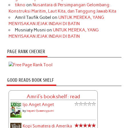
tikno
on
Nusantara di Persimpangan Gelombang:
Konstruksi Maritim, Laut Kita, dan Tanggung Jawab Kita
Amril Taufik Gobel
on
UNTUK MEREKA, YANG
MENYISAKAN JEJAK INDAH DI BATIN
Musniaty Musni
on
UNTUK MEREKA, YANG
MENYISAKAN JEJAK INDAH DI BATIN
PAGE RANK CHECKER
GOOD READS BOOK SHELF
Amril's bookshelf: read
Ijo Anget Anget
by
Irayani Queencyputri
Kopi Sumatera di Amerika