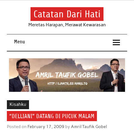
Skip
to
content
Catatan Dari Hati
Meretas Harapan, Merawat Kewarasan
Menu
Kisahku
“DELLIANI” DATANG DI PUCUK MALAM
Posted on
February 17, 2009
by
Amril Taufik Gobel