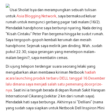
Usai Sholat Isya dan merampungkan sebuah tulisan
untuk
Asia Blogging Network,
saya bermaksud keluar
rumah untuk mengunci gerbang pagar tadi malam (16/2).
Mendadak handphone saya berbunyi nyaring. Nada dering
“Kisah Cintaku” Peter Pan bergema hingga ke sudut rumah.
Saya tergopoh-gopoh kembali kerumah dan meraih
handphone. Sejenak saya melirik jam dinding. Wah..sudah
pukul 22.30, siapa gerangan yang menelepon malam-
malam begini?, saya membatin cemas.
Di ujung telepon terdengar suara seorang lelaki yang
mengabarkan akan membawa kiriman Netbook
hadiah
acara launching produk terbaru DELL tanggal 16 Desember
lalu dimana saya menjadi salah satu pemenang doorprize-
nya
. Saat ini ia tengah berada di depan Rumah Sakit Harapan
International Cikarang (sekitar 2 km dari rumah saya).
Mendadak hati saya berbunga. Akhirnya si “Delliani” (nama
yang sudah saya siapkan untuk Netbook Dell Inspiron Mini