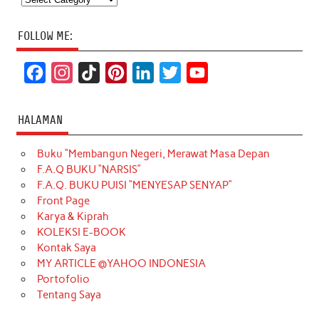
FOLLOW ME:
F
I
T
P
L
T
Y
a
n
i
i
i
w
o
c
s
k
n
n
i
u
HALAMAN
e
t
T
t
k
t
T
Buku “Membangun Negeri, Merawat Masa Depan
b
a
o
e
e
t
u
F.A.Q BUKU “NARSIS”
o
g
k
r
d
e
b
F.A.Q. BUKU PUISI “MENYESAP SENYAP”
o
r
e
I
r
e
Front Page
Karya & Kiprah
k
a
s
n
KOLEKSI E-BOOK
m
t
Kontak Saya
MY ARTICLE @YAHOO INDONESIA
Portofolio
Tentang Saya