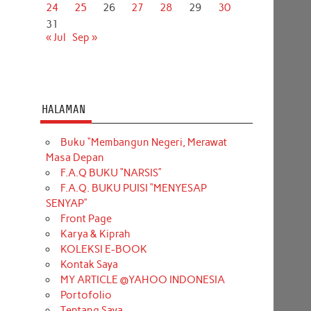
24
25
26
27
28
29
30
31
« Jul
Sep »
HALAMAN
Buku “Membangun Negeri, Merawat
Masa Depan
F.A.Q BUKU “NARSIS”
F.A.Q. BUKU PUISI “MENYESAP
SENYAP”
Front Page
Karya & Kiprah
KOLEKSI E-BOOK
Kontak Saya
MY ARTICLE @YAHOO INDONESIA
Portofolio
Tentang Saya