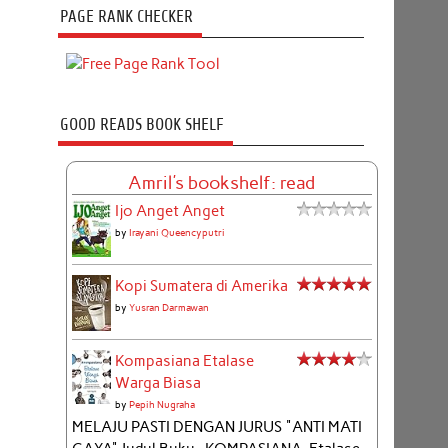
PAGE RANK CHECKER
GOOD READS BOOK SHELF
Amril's bookshelf: read
Ijo Anget Anget
by
Irayani Queencyputri
Kopi Sumatera di Amerika
by
Yusran Darmawan
Kompasiana Etalase
Warga Biasa
by
Pepih Nugraha
MELAJU PASTI DENGAN JURUS "ANTI MATI