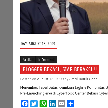
DAY:
AUGUST 18, 2009
Artikel
Informasi
BLOGGER BEKASI, SIAP BERAKSI !!
Posted on
August 18, 2009
by
Amril Taufik Gobel
Menembus Tapal Batas, demikian tagline Komunitas Bl
Pre-Launching-nya di Cyberfood Center Bekasi Cyber
F
T
W
L
E
S