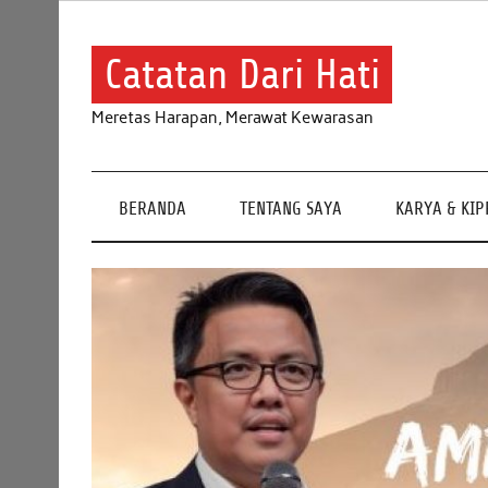
Skip
to
content
Catatan Dari Hati
Meretas Harapan, Merawat Kewarasan
BERANDA
TENTANG SAYA
KARYA & KI