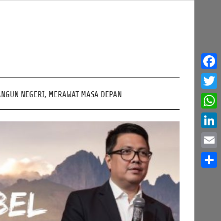
Face
NGUN NEGERI, MERAWAT MASA DEPAN
Twitt
What
Linke
Email
Share