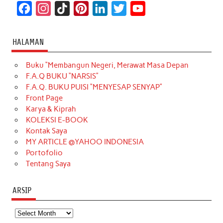
F
I
T
P
L
T
Y
a
n
i
i
i
w
o
c
s
k
n
n
i
u
HALAMAN
e
t
T
t
k
t
T
Buku “Membangun Negeri, Merawat Masa Depan
b
a
o
e
e
t
u
F.A.Q BUKU “NARSIS”
o
g
k
r
d
e
b
F.A.Q. BUKU PUISI “MENYESAP SENYAP”
o
r
e
I
r
e
Front Page
Karya & Kiprah
k
a
s
n
KOLEKSI E-BOOK
m
t
Kontak Saya
MY ARTICLE @YAHOO INDONESIA
Portofolio
Tentang Saya
ARSIP
Arsip