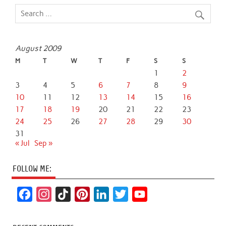
August 2009
M
T
W
T
F
S
S
1
2
3
4
5
6
7
8
9
10
11
12
13
14
15
16
17
18
19
20
21
22
23
24
25
26
27
28
29
30
31
« Jul
Sep »
FOLLOW ME:
F
I
T
P
L
T
Y
a
n
i
i
i
w
o
c
s
k
n
n
i
u