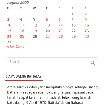
August 2009
M
T
W
T
F
S
S
1
2
3
4
5
6
7
8
9
10
11
12
13
14
15
16
17
18
19
20
21
22
23
24
25
26
27
28
29
30
31
« Jul
Sep »
SIAPA DAENG BATTALA?
Amril Taufik Gobel
yang menjuluki dirinya sebagai Daeng
Battala'-- sebagai sebentuk penghargaan spesial pada
tanah tempat kelahiran--ini adalah lelaki yang lahir di
kota daeng, 9 April 1970. Battala' dalam Bahasa