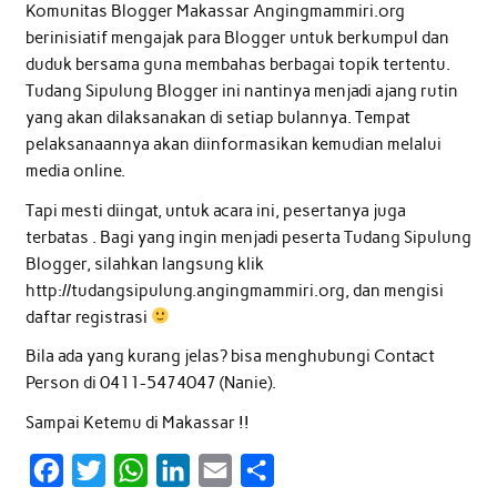
Komunitas Blogger Makassar Angingmammiri.org
berinisiatif mengajak para Blogger untuk berkumpul dan
duduk bersama guna membahas berbagai topik tertentu.
Tudang Sipulung Blogger ini nantinya menjadi ajang rutin
yang akan dilaksanakan di setiap bulannya. Tempat
pelaksanaannya akan diinformasikan kemudian melalui
media online.
Tapi mesti diingat, untuk acara ini, pesertanya juga
terbatas . Bagi yang ingin menjadi peserta Tudang Sipulung
Blogger, silahkan langsung klik
http://tudangsipulung.angingmammiri.org, dan mengisi
daftar registrasi
Bila ada yang kurang jelas? bisa menghubungi Contact
Person di 0411-5474047 (Nanie).
Sampai Ketemu di Makassar !!
F
T
W
L
E
S