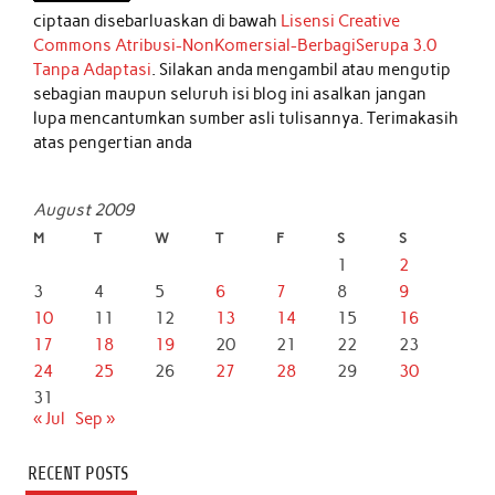
ciptaan disebarluaskan di bawah
Lisensi Creative
Commons Atribusi-NonKomersial-BerbagiSerupa 3.0
Tanpa Adaptasi
. Silakan anda mengambil atau mengutip
sebagian maupun seluruh isi blog ini asalkan jangan
lupa mencantumkan sumber asli tulisannya. Terimakasih
atas pengertian anda
August 2009
M
T
W
T
F
S
S
1
2
3
4
5
6
7
8
9
10
11
12
13
14
15
16
17
18
19
20
21
22
23
24
25
26
27
28
29
30
31
« Jul
Sep »
RECENT POSTS