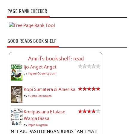
PAGE RANK CHECKER
GOOD READS BOOK SHELF
Amril's bookshelf: read
Ijo Anget Anget
by
Irayani Queencyputri
Kopi Sumatera di Amerika
by
Yusran Darmawan
Kompasiana Etalase
Warga Biasa
by
Pepih Nugraha
MELAJU PASTI DENGAN JURUS "ANTI MATI