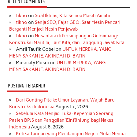
RECENT COMMENTS
e
t
T
t
k
t
T
tikno
on
Soal Ikhlas, Kita Semua Masih Amatir
b
a
o
e
e
t
u
tikno
on
Senja SEO, Fajar GEO: Saat Mesin Pencari
o
g
k
r
d
e
b
Berganti Menjadi Mesin Penjawab
o
r
e
I
r
e
tikno
on
Nusantara di Persimpangan Gelombang:
Konstruksi Maritim, Laut Kita, dan Tanggung Jawab Kita
k
a
s
n
Amril Taufik Gobel
on
UNTUK MEREKA, YANG
m
t
MENYISAKAN JEJAK INDAH DI BATIN
Musniaty Musni
on
UNTUK MEREKA, YANG
MENYISAKAN JEJAK INDAH DI BATIN
POSTING TERAKHIR
Dari Gunting Pita ke Umur Layanan: Wajah Baru
Konstruksi Indonesia
August 7, 2026
Sebelum Kata Menjadi Luka: Kepergian Seorang
Pasien BPJS dan Panggilan ‘Einfühlung’ bagi Nakes
Indonesia
August 6, 2026
Ketika Tangan yang Membangun Negeri Mulai Menua