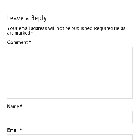
a
w
h
i
m
h
c
i
a
n
a
a
Leave a Reply
e
t
t
k
i
r
Your email address will not be published.
Required fields
b
t
s
e
l
e
are marked
*
o
e
A
d
Comment
*
o
r
p
I
k
p
n
Name
*
Email
*