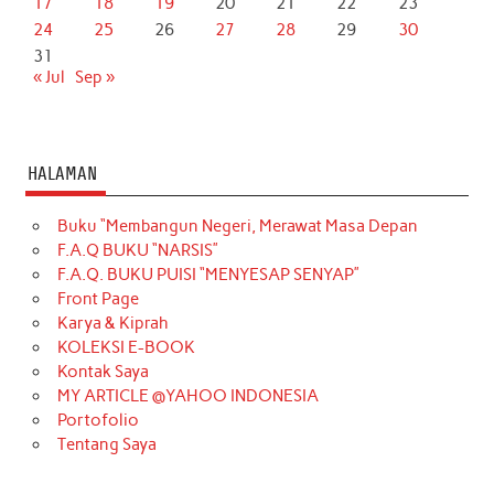
17
18
19
20
21
22
23
24
25
26
27
28
29
30
31
« Jul
Sep »
HALAMAN
Buku “Membangun Negeri, Merawat Masa Depan
F.A.Q BUKU “NARSIS”
F.A.Q. BUKU PUISI “MENYESAP SENYAP”
Front Page
Karya & Kiprah
KOLEKSI E-BOOK
Kontak Saya
MY ARTICLE @YAHOO INDONESIA
Portofolio
Tentang Saya