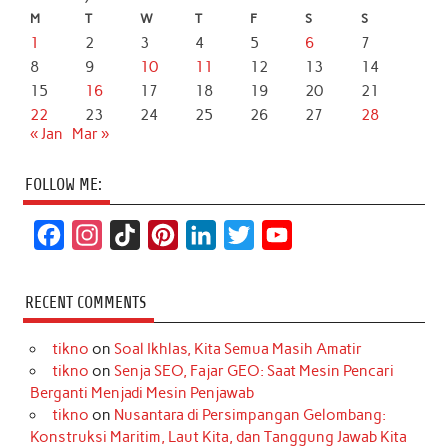
M
T
W
T
F
S
S
1
2
3
4
5
6
7
8
9
10
11
12
13
14
15
16
17
18
19
20
21
22
23
24
25
26
27
28
« Jan
Mar »
FOLLOW ME:
F
I
T
P
L
T
Y
a
n
i
i
i
w
o
c
s
k
n
n
i
u
RECENT COMMENTS
e
t
T
t
k
t
T
tikno
on
Soal Ikhlas, Kita Semua Masih Amatir
b
a
o
e
e
t
u
tikno
on
Senja SEO, Fajar GEO: Saat Mesin Pencari
o
g
k
r
d
e
b
Berganti Menjadi Mesin Penjawab
o
r
e
I
r
e
tikno
on
Nusantara di Persimpangan Gelombang:
Konstruksi Maritim, Laut Kita, dan Tanggung Jawab Kita
k
a
s
n