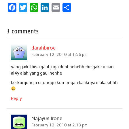
F
T
W
L
E
S
a
w
h
i
m
h
c
i
a
n
a
a
3 comments
e
t
t
k
i
r
b
t
s
e
l
e
darahbiroe
o
e
A
d
February 12, 2010 at 1:56 pm
o
r
p
I
yang jadul bisa gaul juga dunt hehehhehe gak cuman
k
p
n
al4y ajah yang gaul hehhe
berkunjung n ditunggu kunjungan baliknya makasihhh
Reply
Majayus Irone
February 12, 2010 at 2:13 pm