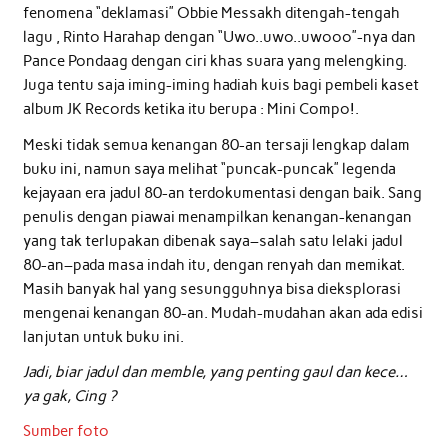
fenomena “deklamasi” Obbie Messakh ditengah-tengah
lagu , Rinto Harahap dengan “Uwo..uwo..uwooo”-nya dan
Pance Pondaag dengan ciri khas suara yang melengking.
Juga tentu saja iming-iming hadiah kuis bagi pembeli kaset
album JK Records ketika itu berupa : Mini Compo!.
Meski tidak semua kenangan 80-an tersaji lengkap dalam
buku ini, namun saya melihat “puncak-puncak” legenda
kejayaan era jadul 80-an terdokumentasi dengan baik. Sang
penulis dengan piawai menampilkan kenangan-kenangan
yang tak terlupakan dibenak saya–salah satu lelaki jadul
80-an–pada masa indah itu, dengan renyah dan memikat.
Masih banyak hal yang sesungguhnya bisa dieksplorasi
mengenai kenangan 80-an. Mudah-mudahan akan ada edisi
lanjutan untuk buku ini.
Jadi, biar jadul dan memble, yang penting gaul dan kece…
ya gak, Cing ?
Sumber foto