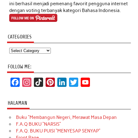
ini berhasil menjadi pemenang favorit pengguna internet
dengan voting terbanyak kategori Bahasa Indonesia.
CATEGORIES
Categories
FOLLOW ME:
F
I
T
P
L
T
Y
a
n
i
i
i
w
o
c
s
k
n
n
i
u
HALAMAN
e
t
T
t
k
t
T
Buku “Membangun Negeri, Merawat Masa Depan
b
a
o
e
e
t
u
F.A.Q BUKU “NARSIS”
o
g
k
r
d
e
b
F.A.Q. BUKU PUISI “MENYESAP SENYAP”
o
r
e
I
r
e
Front Page