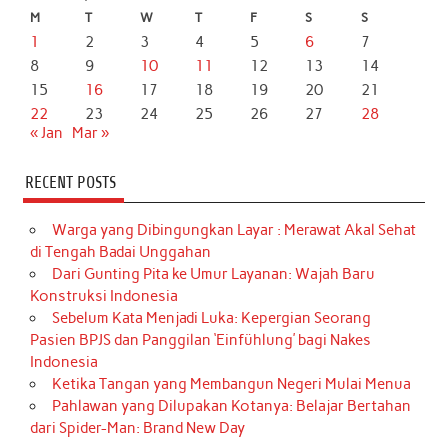
M
T
W
T
F
S
S
1
2
3
4
5
6
7
8
9
10
11
12
13
14
15
16
17
18
19
20
21
22
23
24
25
26
27
28
« Jan
Mar »
RECENT POSTS
Warga yang Dibingungkan Layar : Merawat Akal Sehat
di Tengah Badai Unggahan
Dari Gunting Pita ke Umur Layanan: Wajah Baru
Konstruksi Indonesia
Sebelum Kata Menjadi Luka: Kepergian Seorang
Pasien BPJS dan Panggilan ‘Einfühlung’ bagi Nakes
Indonesia
Ketika Tangan yang Membangun Negeri Mulai Menua
Pahlawan yang Dilupakan Kotanya: Belajar Bertahan
dari Spider-Man: Brand New Day