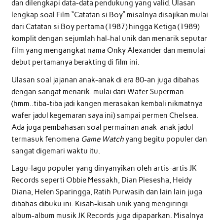
dan dilengkapi data-data pendukung yang valid. Ulasan
lengkap soal Film “Catatan si Boy” misalnya disajikan mulai
dari Catatan si Boy pertama (1987) hingga Ketiga (1989)
komplit dengan sejumlah hal-hal unik dan menarik seputar
film yang mengangkat nama Onky Alexander dan memulai
debut pertamanya berakting di film ini.
Ulasan soal jajanan anak-anak di era 80-an juga dibahas
dengan sangat menarik. mulai dari Wafer Superman
(hmm..tiba-tiba jadi kangen merasakan kembali nikmatnya
wafer jadul kegemaran saya ini) sampai permen Chelsea.
Ada juga pembahasan soal permainan anak-anak jadul
termasuk fenomena
Game Watch
yang begitu populer dan
sangat digemari waktu itu.
Lagu-lagu populer yang dinyanyikan oleh artis-artis JK
Records seperti Obbie Messakh, Dian Piesesha, Heidy
Diana, Helen Sparingga, Ratih Purwasih dan lain lain juga
dibahas dibuku ini. Kisah-kisah unik yang mengiringi
album-album musik JK Records juga dipaparkan. Misalnya