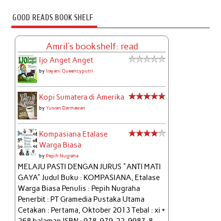
GOOD READS BOOK SHELF
Amril's bookshelf: read
Ijo Anget Anget
by
Irayani Queencyputri
Kopi Sumatera di Amerika
by
Yusran Darmawan
Kompasiana Etalase
Warga Biasa
by
Pepih Nugraha
MELAJU PASTI DENGAN JURUS "ANTI MATI
GAYA" Judul Buku : KOMPASIANA, Etalase
Warga Biasa Penulis : Pepih Nugraha
Penerbit : PT Gramedia Pustaka Utama
Cetakan : Pertama, Oktober 2013 Tebal : xi +