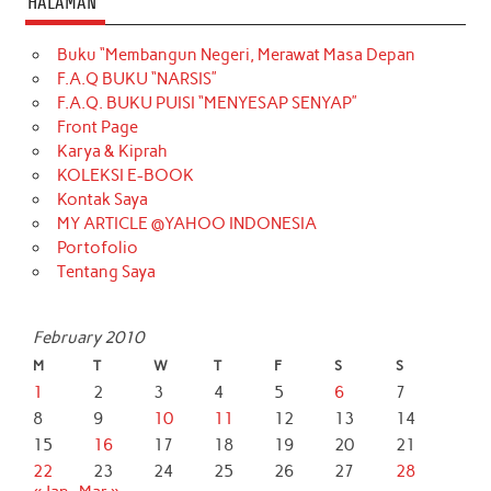
HALAMAN
Buku “Membangun Negeri, Merawat Masa Depan
F.A.Q BUKU “NARSIS”
F.A.Q. BUKU PUISI “MENYESAP SENYAP”
Front Page
Karya & Kiprah
KOLEKSI E-BOOK
Kontak Saya
MY ARTICLE @YAHOO INDONESIA
Portofolio
Tentang Saya
February 2010
M
T
W
T
F
S
S
1
2
3
4
5
6
7
8
9
10
11
12
13
14
15
16
17
18
19
20
21
22
23
24
25
26
27
28