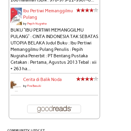
268 halaman ISBN : 978-979-22-9987-8...
Ibu Pertiwi Memanggilmu
Pulang
by
Pepih Nugraha
BUKU “IBU PERTIWI MEMANGGILMU
PULANG” : CINTA INDONESIA TAK SEBATAS
UTOPIA BELAKA Judul Buku : Ibu Pertiwi
Memanggilmu Pulang Penulis : Pepih
Nugraha Penerbit : PT Bentang Pustaka
Cetakan : Pertama, Agustus 2013 Tebal : xii
+ 263 ha...
Cerita di Balik Noda
by
Fira Basuki