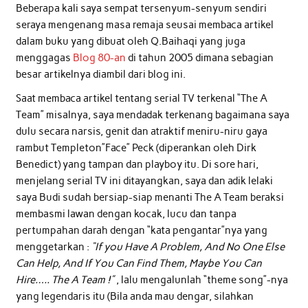
Beberapa kali saya sempat tersenyum-senyum sendiri
seraya mengenang masa remaja seusai membaca artikel
dalam buku yang dibuat oleh Q.Baihaqi yang juga
menggagas
Blog 80-an
di tahun 2005 dimana sebagian
besar artikelnya diambil dari blog ini.
Saat membaca artikel tentang serial TV terkenal “The A
Team” misalnya, saya mendadak terkenang bagaimana saya
dulu secara narsis, genit dan atraktif meniru-niru gaya
rambut Templeton”Face” Peck (diperankan oleh Dirk
Benedict) yang tampan dan playboy itu. Di sore hari,
menjelang serial TV ini ditayangkan, saya dan adik lelaki
saya Budi sudah bersiap-siap menanti The A Team beraksi
membasmi lawan dengan kocak, lucu dan tanpa
pertumpahan darah dengan “kata pengantar”nya yang
menggetarkan :
“If you Have A Problem, And No One Else
Can Help, And If You Can Find Them, Maybe You Can
Hire….. The A Team !”
, lalu mengalunlah “theme song”-nya
yang legendaris itu (Bila anda mau dengar, silahkan