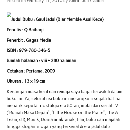
Posted on
February 11, 2010
by
Amril Taufik Gobel
Judul Buku : Gaul Jadul (Biar Memble Asal Kece)
Penulis : Q Baihaqi
Penerbit : Gagas Media
ISBN : 979-780-346-5
Jumlah halaman : viii + 280 halaman
Cetakan : Pertama, 2009
Ukuran : 13 x 19 cm
Kenangan masa kecil dan remaja saya bagai terwakili dalam
buku ini. Ya, seluruh isi buku ini merangkum segala hal-hal
menarik seputar nostalgia era 80-an, mulai dari serial TV
(“Rumah Masa Depan”, “Little House on the Praire”, The A-
Team, dll), Musik, Dunia anak-anak, film, buku dan majalah
hingga slogan-slogan yang terkenal di era jadul dulu.