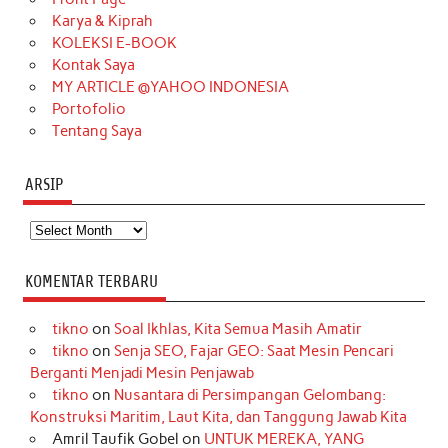
Karya & Kiprah
k
a
s
n
KOLEKSI E-BOOK
m
t
Kontak Saya
MY ARTICLE @YAHOO INDONESIA
Portofolio
Tentang Saya
ARSIP
Arsip
KOMENTAR TERBARU
tikno
on
Soal Ikhlas, Kita Semua Masih Amatir
tikno
on
Senja SEO, Fajar GEO: Saat Mesin Pencari
Berganti Menjadi Mesin Penjawab
tikno
on
Nusantara di Persimpangan Gelombang:
Konstruksi Maritim, Laut Kita, dan Tanggung Jawab Kita
Amril Taufik Gobel
on
UNTUK MEREKA, YANG