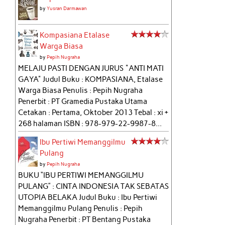
by
Yusran Darmawan
Kompasiana Etalase
Warga Biasa
by
Pepih Nugraha
MELAJU PASTI DENGAN JURUS "ANTI MATI
GAYA" Judul Buku : KOMPASIANA, Etalase
Warga Biasa Penulis : Pepih Nugraha
Penerbit : PT Gramedia Pustaka Utama
Cetakan : Pertama, Oktober 2013 Tebal : xi +
268 halaman ISBN : 978-979-22-9987-8...
Ibu Pertiwi Memanggilmu
Pulang
by
Pepih Nugraha
BUKU “IBU PERTIWI MEMANGGILMU
PULANG” : CINTA INDONESIA TAK SEBATAS
UTOPIA BELAKA Judul Buku : Ibu Pertiwi
Memanggilmu Pulang Penulis : Pepih
Nugraha Penerbit : PT Bentang Pustaka