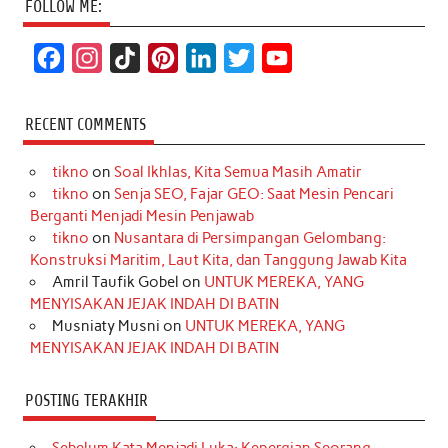
FOLLOW ME:
F
I
T
P
L
T
Y
a
n
i
i
i
w
o
c
s
k
n
n
i
u
RECENT COMMENTS
e
t
T
t
k
t
T
tikno
on
Soal Ikhlas, Kita Semua Masih Amatir
b
a
o
e
e
t
u
tikno
on
Senja SEO, Fajar GEO: Saat Mesin Pencari
o
g
k
r
d
e
b
Berganti Menjadi Mesin Penjawab
o
r
e
I
r
e
tikno
on
Nusantara di Persimpangan Gelombang:
Konstruksi Maritim, Laut Kita, dan Tanggung Jawab Kita
k
a
s
n
Amril Taufik Gobel
on
UNTUK MEREKA, YANG
m
t
MENYISAKAN JEJAK INDAH DI BATIN
Musniaty Musni
on
UNTUK MEREKA, YANG
MENYISAKAN JEJAK INDAH DI BATIN
POSTING TERAKHIR
Sebelum Kata Menjadi Luka: Kepergian Seorang