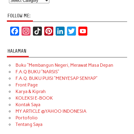
FOLLOW ME:
F
I
T
P
L
T
Y
a
n
i
i
i
w
o
c
s
k
n
n
i
u
HALAMAN
e
t
T
t
k
t
T
Buku “Membangun Negeri, Merawat Masa Depan
b
a
o
e
e
t
u
F.A.Q BUKU “NARSIS”
o
g
k
r
d
e
b
F.A.Q. BUKU PUISI “MENYESAP SENYAP”
o
r
e
I
r
e
Front Page
Karya & Kiprah
k
a
s
n
KOLEKSI E-BOOK
m
t
Kontak Saya
MY ARTICLE @YAHOO INDONESIA
Portofolio
Tentang Saya