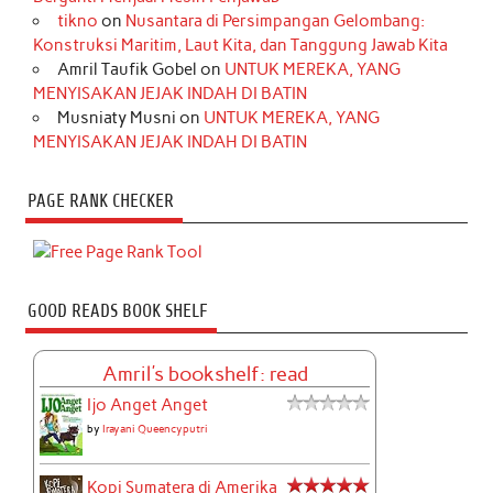
tikno
on
Nusantara di Persimpangan Gelombang:
Konstruksi Maritim, Laut Kita, dan Tanggung Jawab Kita
Amril Taufik Gobel
on
UNTUK MEREKA, YANG
MENYISAKAN JEJAK INDAH DI BATIN
Musniaty Musni
on
UNTUK MEREKA, YANG
MENYISAKAN JEJAK INDAH DI BATIN
PAGE RANK CHECKER
GOOD READS BOOK SHELF
Amril's bookshelf: read
Ijo Anget Anget
by
Irayani Queencyputri
Kopi Sumatera di Amerika