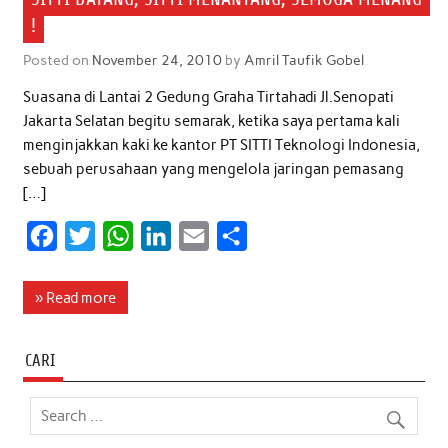
!
Posted on
November 24, 2010
by
Amril Taufik Gobel
Suasana di Lantai 2 Gedung Graha Tirtahadi Jl.Senopati
Jakarta Selatan begitu semarak, ketika saya pertama kali
menginjakkan kaki ke kantor PT SITTI Teknologi Indonesia,
sebuah perusahaan yang mengelola jaringan pemasang
[…]
F
T
W
L
E
S
a
w
h
i
m
h
c
i
a
n
a
a
» Read more
e
t
t
k
i
r
b
t
s
e
l
e
CARI
o
e
A
d
o
r
p
I
k
p
n