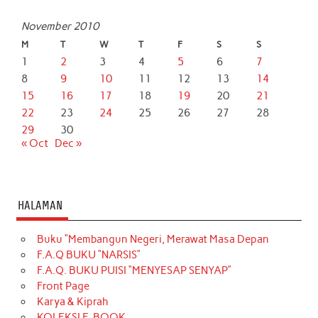
November 2010
M
T
W
T
F
S
S
1
2
3
4
5
6
7
8
9
10
11
12
13
14
15
16
17
18
19
20
21
22
23
24
25
26
27
28
29
30
« Oct
Dec »
HALAMAN
Buku “Membangun Negeri, Merawat Masa Depan
F.A.Q BUKU “NARSIS”
F.A.Q. BUKU PUISI “MENYESAP SENYAP”
Front Page
Karya & Kiprah
KOLEKSI E-BOOK