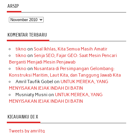
ARSIP
Arsip
KOMENTAR TERBARU
tikno
on
Soal Ikhlas, Kita Semua Masih Amatir
tikno
on
Senja SEO, Fajar GEO: Saat Mesin Pencari
Berganti Menjadi Mesin Penjawab
tikno
on
Nusantara di Persimpangan Gelombang:
Konstruksi Maritim, Laut Kita, dan Tanggung Jawab Kita
Amril Taufik Gobel
on
UNTUK MEREKA, YANG
MENYISAKAN JEJAK INDAH DI BATIN
Musniaty Musni
on
UNTUK MEREKA, YANG
MENYISAKAN JEJAK INDAH DI BATIN
KICAUANKU DI X
Tweets by amriltg