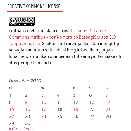
CREATIVE COMMONS LICENSE
ciptaan disebarluaskan di bawah
Lisensi Creative
Commons Atribusi-NonKomersial-BerbagiSerupa 3.0
Tanpa Adaptasi
. Silakan anda mengambil atau mengutip
sebagian maupun seluruh isi blog ini asalkan jangan
lupa mencantumkan sumber asli tulisannya. Terimakasih
atas pengertian anda
November 2010
M
T
W
T
F
S
S
1
2
3
4
5
6
7
8
9
10
11
12
13
14
15
16
17
18
19
20
21
22
23
24
25
26
27
28
29
30
« Oct
Dec »