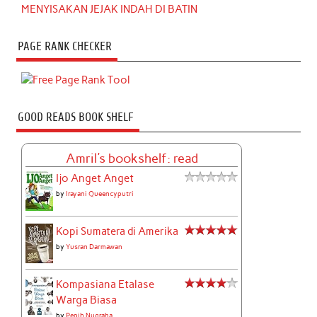
MENYISAKAN JEJAK INDAH DI BATIN
PAGE RANK CHECKER
GOOD READS BOOK SHELF
Amril's bookshelf: read
Ijo Anget Anget
by
Irayani Queencyputri
Kopi Sumatera di Amerika
by
Yusran Darmawan
Kompasiana Etalase
Warga Biasa
by
Pepih Nugraha