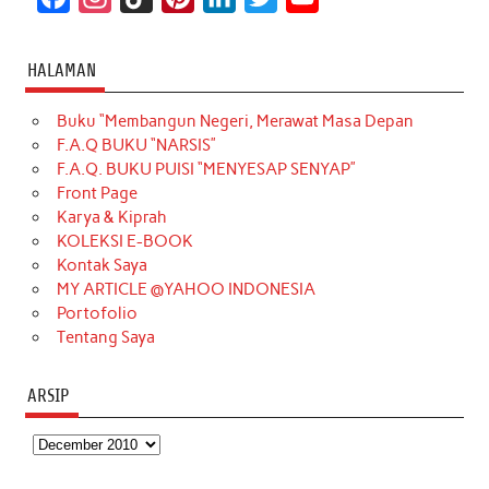
a
n
i
i
i
w
o
c
s
k
n
n
i
u
HALAMAN
e
t
T
t
k
t
T
Buku “Membangun Negeri, Merawat Masa Depan
b
a
o
e
e
t
u
F.A.Q BUKU “NARSIS”
o
g
k
r
d
e
b
F.A.Q. BUKU PUISI “MENYESAP SENYAP”
o
r
e
I
r
e
Front Page
Karya & Kiprah
k
a
s
n
KOLEKSI E-BOOK
m
t
Kontak Saya
MY ARTICLE @YAHOO INDONESIA
Portofolio
Tentang Saya
ARSIP
Arsip