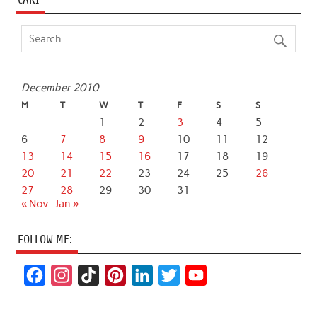
December 2010
M
T
W
T
F
S
S
1
2
3
4
5
6
7
8
9
10
11
12
13
14
15
16
17
18
19
20
21
22
23
24
25
26
27
28
29
30
31
« Nov
Jan »
FOLLOW ME:
F
I
T
P
L
T
Y
a
n
i
i
i
w
o