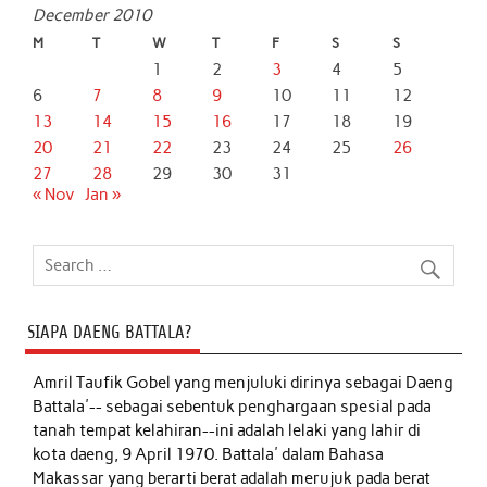
December 2010
M
T
W
T
F
S
S
1
2
3
4
5
6
7
8
9
10
11
12
13
14
15
16
17
18
19
20
21
22
23
24
25
26
27
28
29
30
31
« Nov
Jan »
SIAPA DAENG BATTALA?
Amril Taufik Gobel
yang menjuluki dirinya sebagai Daeng
Battala'-- sebagai sebentuk penghargaan spesial pada
tanah tempat kelahiran--ini adalah lelaki yang lahir di
kota daeng, 9 April 1970. Battala' dalam Bahasa
Makassar yang berarti berat adalah merujuk pada berat