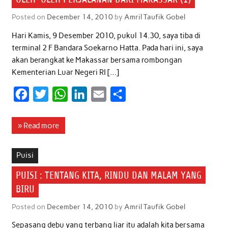
Posted on
December 14, 2010
by
Amril Taufik Gobel
Hari Kamis, 9 Desember 2010, pukul 14.30, saya tiba di
terminal 2 F Bandara Soekarno Hatta. Pada hari ini, saya
akan berangkat ke Makassar bersama rombongan
Kementerian Luar Negeri RI […]
F
T
W
L
E
S
a
w
h
i
m
h
c
i
a
n
a
a
» Read more
e
t
t
k
i
r
b
t
s
e
l
e
Puisi
o
e
A
d
PUISI : TENTANG KITA, RINDU DAN MALAM YANG
o
r
p
I
BIRU
k
p
n
Posted on
December 14, 2010
by
Amril Taufik Gobel
Sepasang debu yang terbang liar itu adalah kita bersama