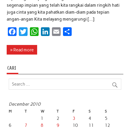
segenap impian yang telah kita rangkai dalam ringkih hati
juga cinta yang kita pahatkan diam-diam pada tepian
angan-angan Kita melayang mengarungi […]
F
T
W
L
E
S
a
w
h
i
m
h
c
i
a
n
a
a
» Read more
e
t
t
k
i
r
b
t
s
e
l
e
CARI
o
e
A
d
o
r
p
I
k
p
n
December 2010
M
T
W
T
F
S
S
1
2
3
4
5
6
7
8
9
10
11
12