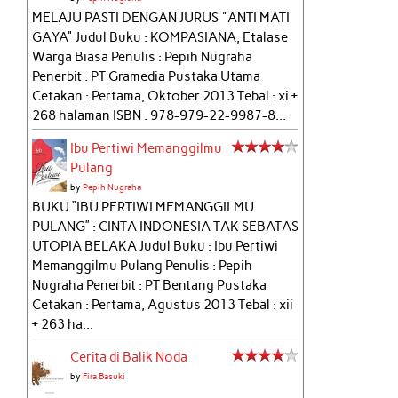
MELAJU PASTI DENGAN JURUS "ANTI MATI
GAYA" Judul Buku : KOMPASIANA, Etalase
Warga Biasa Penulis : Pepih Nugraha
Penerbit : PT Gramedia Pustaka Utama
Cetakan : Pertama, Oktober 2013 Tebal : xi +
268 halaman ISBN : 978-979-22-9987-8...
Ibu Pertiwi Memanggilmu
Pulang
by
Pepih Nugraha
BUKU “IBU PERTIWI MEMANGGILMU
PULANG” : CINTA INDONESIA TAK SEBATAS
UTOPIA BELAKA Judul Buku : Ibu Pertiwi
Memanggilmu Pulang Penulis : Pepih
Nugraha Penerbit : PT Bentang Pustaka
Cetakan : Pertama, Agustus 2013 Tebal : xii
+ 263 ha...
Cerita di Balik Noda
by
Fira Basuki