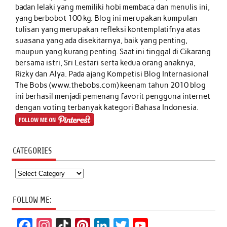
badan lelaki yang memiliki hobi membaca dan menulis ini,
yang berbobot 100 kg. Blog ini merupakan kumpulan
tulisan yang merupakan refleksi kontemplatifnya atas
suasana yang ada disekitarnya, baik yang penting,
maupun yang kurang penting. Saat ini tinggal di Cikarang
bersama istri, Sri Lestari serta kedua orang anaknya,
Rizky dan Alya. Pada ajang Kompetisi Blog Internasional
The Bobs (www.thebobs.com) keenam tahun 2010 blog
ini berhasil menjadi pemenang favorit pengguna internet
dengan voting terbanyak kategori Bahasa Indonesia.
CATEGORIES
Categories
FOLLOW ME:
F
I
T
P
L
T
Y