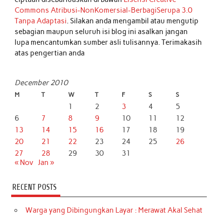
Commons Atribusi-NonKomersial-BerbagiSerupa 3.0
Tanpa Adaptasi
. Silakan anda mengambil atau mengutip
sebagian maupun seluruh isi blog ini asalkan jangan
lupa mencantumkan sumber asli tulisannya. Terimakasih
atas pengertian anda
December 2010
M
T
W
T
F
S
S
1
2
3
4
5
6
7
8
9
10
11
12
13
14
15
16
17
18
19
20
21
22
23
24
25
26
27
28
29
30
31
« Nov
Jan »
RECENT POSTS
Warga yang Dibingungkan Layar : Merawat Akal Sehat