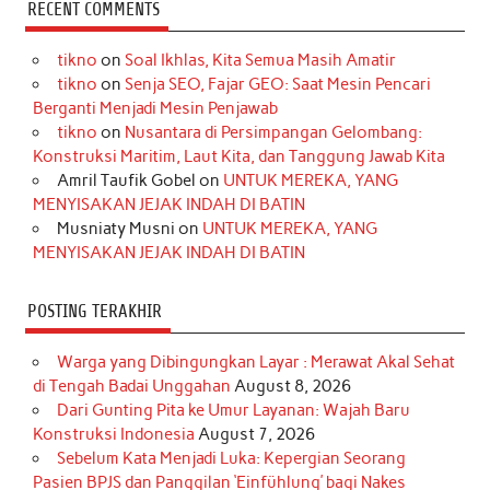
c
s
k
n
n
i
u
RECENT COMMENTS
e
t
T
t
k
t
T
tikno
on
Soal Ikhlas, Kita Semua Masih Amatir
b
a
o
e
e
t
u
tikno
on
Senja SEO, Fajar GEO: Saat Mesin Pencari
o
g
k
r
d
e
b
Berganti Menjadi Mesin Penjawab
o
r
e
I
r
e
tikno
on
Nusantara di Persimpangan Gelombang:
Konstruksi Maritim, Laut Kita, dan Tanggung Jawab Kita
k
a
s
n
Amril Taufik Gobel
on
UNTUK MEREKA, YANG
m
t
MENYISAKAN JEJAK INDAH DI BATIN
Musniaty Musni
on
UNTUK MEREKA, YANG
MENYISAKAN JEJAK INDAH DI BATIN
POSTING TERAKHIR
Warga yang Dibingungkan Layar : Merawat Akal Sehat
di Tengah Badai Unggahan
August 8, 2026
Dari Gunting Pita ke Umur Layanan: Wajah Baru
Konstruksi Indonesia
August 7, 2026
Sebelum Kata Menjadi Luka: Kepergian Seorang
Pasien BPJS dan Panggilan ‘Einfühlung’ bagi Nakes