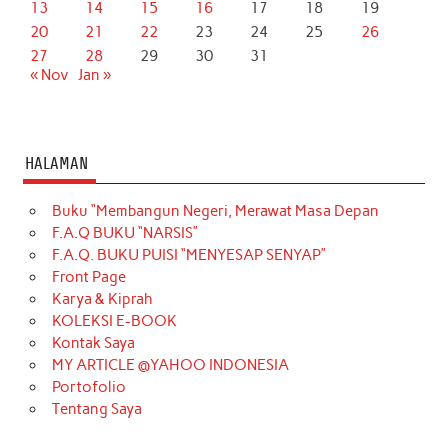
13
14
15
16
17
18
19
20
21
22
23
24
25
26
27
28
29
30
31
« Nov
Jan »
HALAMAN
Buku “Membangun Negeri, Merawat Masa Depan
F.A.Q BUKU “NARSIS”
F.A.Q. BUKU PUISI “MENYESAP SENYAP”
Front Page
Karya & Kiprah
KOLEKSI E-BOOK
Kontak Saya
MY ARTICLE @YAHOO INDONESIA
Portofolio
Tentang Saya