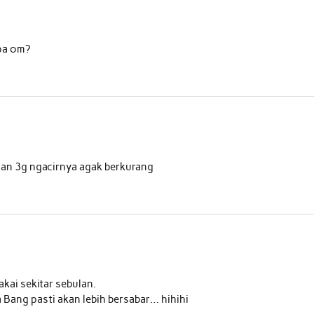
apa om?
kauan 3g ngacirnya agak berkurang
kai sekitar sebulan.
 Bang pasti akan lebih bersabar… hihihi