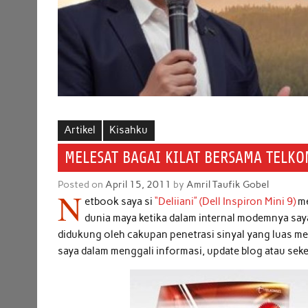
Artikel
Kisahku
MELESAT BAGAI KILAT BERSAMA TELKO
Posted on
April 15, 2011
by
Amril Taufik Gobel
N
etbook saya si
“Deliiani” (Dell Inspiron Mini 9)
me
dunia maya ketika dalam internal modemnya sa
didukung oleh cakupan penetrasi sinyal yang luas 
saya dalam menggali informasi, update blog atau se