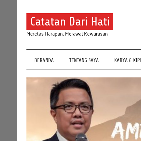
Skip
to
content
Catatan Dari Hati
Meretas Harapan, Merawat Kewarasan
BERANDA
TENTANG SAYA
KARYA & KI