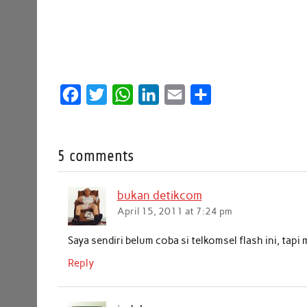
F
T
W
L
E
S
a
w
h
i
m
h
c
i
a
n
a
a
5 comments
e
t
t
k
i
r
b
t
s
e
l
e
bukan detikcom
o
e
A
d
April 15, 2011 at 7:24 pm
o
r
p
I
k
p
n
Saya sendiri belum coba si telkomsel flash ini, tap
Reply