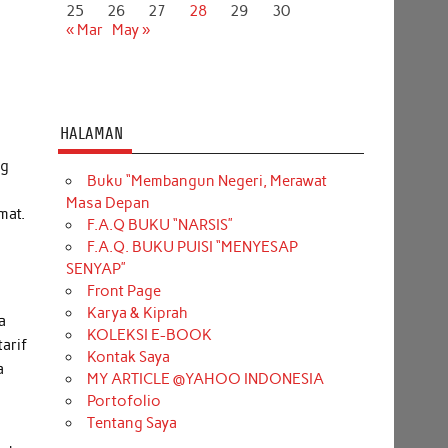
25
26
27
28
29
30
« Mar
May »
HALAMAN
ng
Buku “Membangun Negeri, Merawat
Masa Depan
mat.
F.A.Q BUKU “NARSIS”
F.A.Q. BUKU PUISI “MENYESAP
i
SENYAP”
Front Page
Karya & Kiprah
a
KOLEKSI E-BOOK
arif
Kontak Saya
a
MY ARTICLE @YAHOO INDONESIA
Portofolio
Tentang Saya