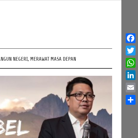
Face
NGUN NEGERI, MERAWAT MASA DEPAN
Twitt
What
Linke
Email
Share