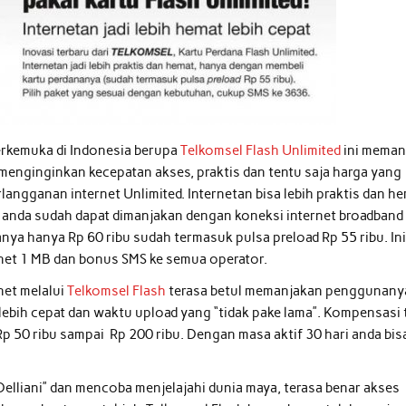
erkemuka di Indonesia berupa
Telkomsel Flash Unlimited
ini mema
menginginkan kecepatan akses, praktis dan tentu saja harga yang
rlangganan internet Unlimited. Internetan bisa lebih praktis dan he
 anda sudah dapat dimanjakan dengan koneksi internet broadband
anya hanya Rp 60 ribu sudah termasuk pulsa preload Rp 55 ribu. In
rnet 1 MB dan bonus SMS ke semua operator.
net melalui
Telkomsel Flash
terasa betul memanjakan penggunany
ih cepat dan waktu upload yang “tidak pake lama”. Kompensasi t
p 50 ribu sampai Rp 200 ribu. Dengan masa aktif 30 hari anda bis
Delliani” dan mencoba menjelajahi dunia maya, terasa benar akses