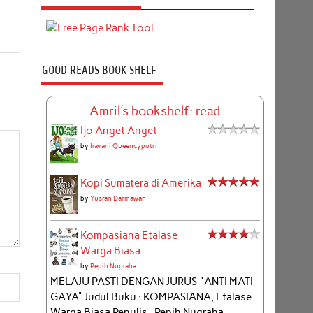
GOOD READS BOOK SHELF
Amril's bookshelf: read
Ijo Anget Anget
by
Irayani Queencyputri
Kopi Sumatera di Amerika
by
Yusran Darmawan
Kompasiana Etalase
Warga Biasa
by
Pepih Nugraha
MELAJU PASTI DENGAN JURUS "ANTI MATI
GAYA" Judul Buku : KOMPASIANA, Etalase
Warga Biasa Penulis : Pepih Nugraha