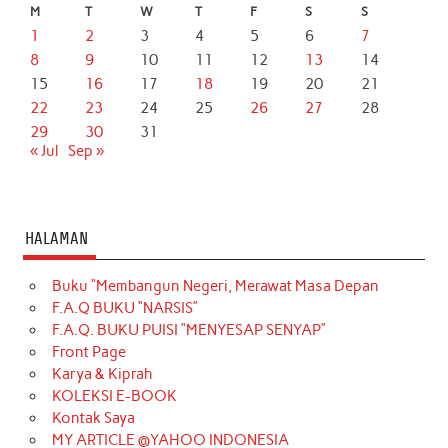
M
T
W
T
F
S
S
1
2
3
4
5
6
7
8
9
10
11
12
13
14
15
16
17
18
19
20
21
22
23
24
25
26
27
28
29
30
31
« Jul
Sep »
HALAMAN
Buku “Membangun Negeri, Merawat Masa Depan
F.A.Q BUKU “NARSIS”
F.A.Q. BUKU PUISI “MENYESAP SENYAP”
Front Page
Karya & Kiprah
KOLEKSI E-BOOK
Kontak Saya
MY ARTICLE @YAHOO INDONESIA