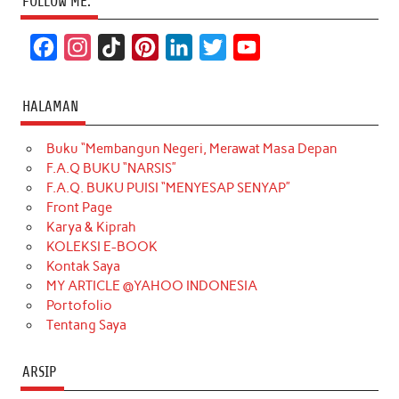
FOLLOW ME:
F
I
T
P
L
T
Y
a
n
i
i
i
w
o
c
s
k
n
n
i
u
HALAMAN
e
t
T
t
k
t
T
Buku “Membangun Negeri, Merawat Masa Depan
b
a
o
e
e
t
u
F.A.Q BUKU “NARSIS”
o
g
k
r
d
e
b
F.A.Q. BUKU PUISI “MENYESAP SENYAP”
o
r
e
I
r
e
Front Page
Karya & Kiprah
k
a
s
n
KOLEKSI E-BOOK
m
t
Kontak Saya
MY ARTICLE @YAHOO INDONESIA
Portofolio
Tentang Saya
ARSIP