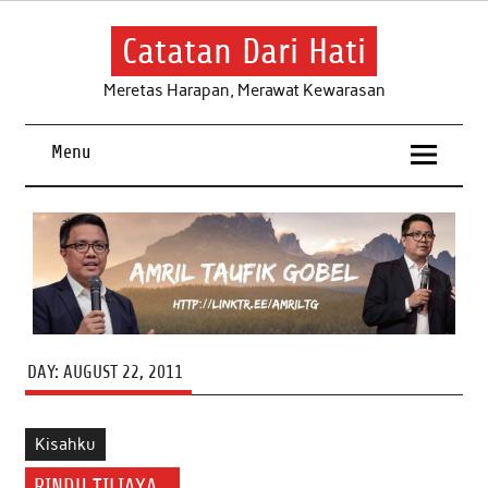
Skip
to
content
Catatan Dari Hati
Meretas Harapan, Merawat Kewarasan
Menu
DAY:
AUGUST 22, 2011
Kisahku
RINDU TILIAYA…