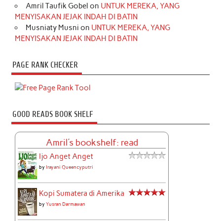
Amril Taufik Gobel
on
UNTUK MEREKA, YANG
MENYISAKAN JEJAK INDAH DI BATIN
Musniaty Musni
on
UNTUK MEREKA, YANG
MENYISAKAN JEJAK INDAH DI BATIN
PAGE RANK CHECKER
GOOD READS BOOK SHELF
Amril's bookshelf: read
Ijo Anget Anget
by
Irayani Queencyputri
Kopi Sumatera di Amerika
by
Yusran Darmawan