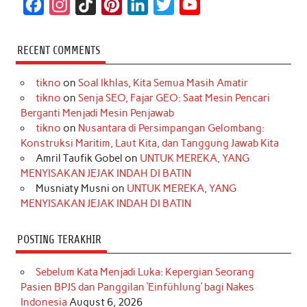
F
I
T
P
L
T
Y
a
n
i
i
i
w
o
c
s
k
n
n
i
u
RECENT COMMENTS
e
t
T
t
k
t
T
tikno
on
Soal Ikhlas, Kita Semua Masih Amatir
b
a
o
e
e
t
u
tikno
on
Senja SEO, Fajar GEO: Saat Mesin Pencari
o
g
k
r
d
e
b
Berganti Menjadi Mesin Penjawab
o
r
e
I
r
e
tikno
on
Nusantara di Persimpangan Gelombang:
Konstruksi Maritim, Laut Kita, dan Tanggung Jawab Kita
k
a
s
n
Amril Taufik Gobel
on
UNTUK MEREKA, YANG
m
t
MENYISAKAN JEJAK INDAH DI BATIN
Musniaty Musni
on
UNTUK MEREKA, YANG
MENYISAKAN JEJAK INDAH DI BATIN
POSTING TERAKHIR
Sebelum Kata Menjadi Luka: Kepergian Seorang
Pasien BPJS dan Panggilan ‘Einfühlung’ bagi Nakes
Indonesia
August 6, 2026