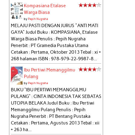
Kompasiana Etalase
Warga Biasa
by
Pepih Nugraha
MELAJU PASTI DENGAN JURUS "ANTI MATI
GAYA" Judul Buku : KOMPASIANA, Etalase
Warga Biasa Penulis : Pepih Nugraha
Penerbit : PT Gramedia Pustaka Utama
Cetakan : Pertama, Oktober 2013 Tebal : xi +
268 halaman ISBN : 978-979-22-9987-8...
Ibu Pertiwi Memanggilmu
Pulang
by
Pepih Nugraha
BUKU “IBU PERTIWI MEMANGGILMU
PULANG” : CINTA INDONESIA TAK SEBATAS
UTOPIA BELAKA Judul Buku : Ibu Pertiwi
Memanggilmu Pulang Penulis : Pepih
Nugraha Penerbit : PT Bentang Pustaka
Cetakan : Pertama, Agustus 2013 Tebal : xii
+ 263 ha...