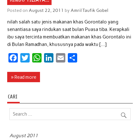
Posted on
August 22, 2011
by
Amril Taufik Gobel
nilah salah satu jenis makanan khas Gorontalo yang
senantiasa saya rindukan saat bulan Puasa tiba. Kerapkali
ibu saya tercinta membuatkan makanan khas Gorontalo ini
di Bulan Ramadhan, khususnya pada waktu […]
F
T
W
L
E
S
a
w
h
i
m
h
c
i
a
n
a
a
» Read more
e
t
t
k
i
r
b
t
s
e
l
e
CARI
o
e
A
d
o
r
p
I
k
p
n
August 2011