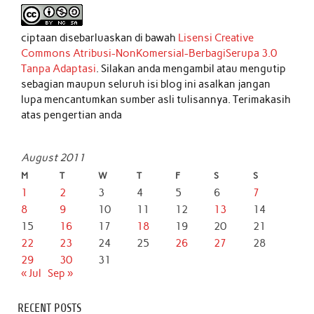
ciptaan disebarluaskan di bawah
Lisensi Creative
Commons Atribusi-NonKomersial-BerbagiSerupa 3.0
Tanpa Adaptasi
. Silakan anda mengambil atau mengutip
sebagian maupun seluruh isi blog ini asalkan jangan
lupa mencantumkan sumber asli tulisannya. Terimakasih
atas pengertian anda
August 2011
M
T
W
T
F
S
S
1
2
3
4
5
6
7
8
9
10
11
12
13
14
15
16
17
18
19
20
21
22
23
24
25
26
27
28
29
30
31
« Jul
Sep »
RECENT POSTS