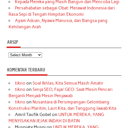
Kepada Mereka yang Masih Bangun dan Mencoba Lagi
Persahabatan sebagai Obat: Merawat Indonesia dari
Rasa Sepi di Tengah Himpitan Ekonomi
Ayam Aduan, Nyawa Manusia, dan Bangsa yang
Kehilangan Arah
ARSIP
Arsip
KOMENTAR TERBARU
tikno
on
Soal Ikhlas, Kita Semua Masih Amatir
tikno
on
Senja SEO, Fajar GEO: Saat Mesin Pencari
Berganti Menjadi Mesin Penjawab
tikno
on
Nusantara di Persimpangan Gelombang:
Konstruksi Maritim, Laut Kita, dan Tanggung Jawab Kita
Amril Taufik Gobel
on
UNTUK MEREKA, YANG
MENYISAKAN JEJAK INDAH DI BATIN
Musniaty Musni
on
UNTUK MEREKA, YANG