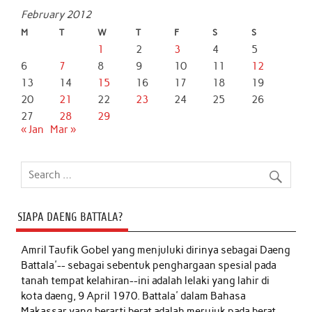
February 2012
M
T
W
T
F
S
S
1
2
3
4
5
6
7
8
9
10
11
12
13
14
15
16
17
18
19
20
21
22
23
24
25
26
27
28
29
« Jan
Mar »
SIAPA DAENG BATTALA?
Amril Taufik Gobel
yang menjuluki dirinya sebagai Daeng
Battala'-- sebagai sebentuk penghargaan spesial pada
tanah tempat kelahiran--ini adalah lelaki yang lahir di
kota daeng, 9 April 1970. Battala' dalam Bahasa
Makassar yang berarti berat adalah merujuk pada berat