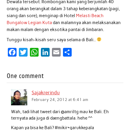
Dewata tersebut. Rombongan kami yang berjumlah 40
orang akan berangkat dalam 3 tahap keberangkatan (pagi,
siang dan sore), menginap di Hotel
Melasti Beach
Bungalow Legian Kuta
dan malamnya akan melaksanakan
makan malam dengan eksotika pantai di Jimbaran.
Tunggu kisah-kisah seru saya selama di Bali..
F
T
W
L
E
S
a
w
h
i
m
h
c
i
a
n
a
a
One comment
e
t
t
k
i
r
b
t
s
e
l
e
Sajakrerindu
o
e
A
d
February 24, 2012 at 6:41 am
o
r
p
I
Wah, tadi lihat tweet dari @amriltg mau ke Bali. Eh
k
p
n
ternyata ada juga di daengbattala. hehe ^^
Kapan ya bisa ke Bali? #mikir+garukkepala