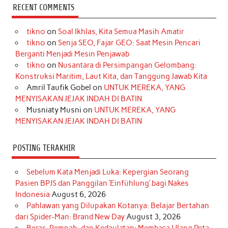
c
s
k
n
n
i
u
RECENT COMMENTS
e
t
T
t
k
t
T
tikno
on
Soal Ikhlas, Kita Semua Masih Amatir
b
a
o
e
e
t
u
tikno
on
Senja SEO, Fajar GEO: Saat Mesin Pencari
o
g
k
r
d
e
b
Berganti Menjadi Mesin Penjawab
o
r
e
I
r
e
tikno
on
Nusantara di Persimpangan Gelombang:
Konstruksi Maritim, Laut Kita, dan Tanggung Jawab Kita
k
a
s
n
Amril Taufik Gobel
on
UNTUK MEREKA, YANG
m
t
MENYISAKAN JEJAK INDAH DI BATIN
Musniaty Musni
on
UNTUK MEREKA, YANG
MENYISAKAN JEJAK INDAH DI BATIN
POSTING TERAKHIR
Sebelum Kata Menjadi Luka: Kepergian Seorang
Pasien BPJS dan Panggilan ‘Einfühlung’ bagi Nakes
Indonesia
August 6, 2026
Pahlawan yang Dilupakan Kotanya: Belajar Bertahan
dari Spider-Man: Brand New Day
August 3, 2026
Beras, Rempah, dan Kedaulatan: Membaca Ulang Peta