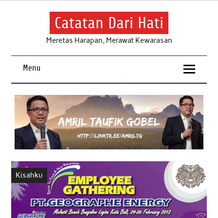
Skip
to
content
Catatan Dari Hati
Meretas Harapan, Merawat Kewarasan
Menu
Kisahku