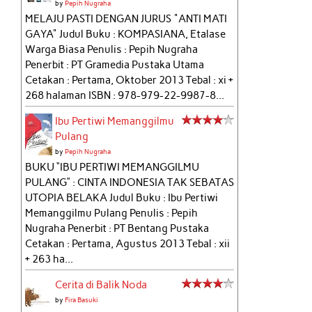
by
Pepih Nugraha
MELAJU PASTI DENGAN JURUS "ANTI MATI
GAYA" Judul Buku : KOMPASIANA, Etalase
Warga Biasa Penulis : Pepih Nugraha
Penerbit : PT Gramedia Pustaka Utama
Cetakan : Pertama, Oktober 2013 Tebal : xi +
268 halaman ISBN : 978-979-22-9987-8...
Ibu Pertiwi Memanggilmu
Pulang
by
Pepih Nugraha
BUKU “IBU PERTIWI MEMANGGILMU
PULANG” : CINTA INDONESIA TAK SEBATAS
UTOPIA BELAKA Judul Buku : Ibu Pertiwi
Memanggilmu Pulang Penulis : Pepih
Nugraha Penerbit : PT Bentang Pustaka
Cetakan : Pertama, Agustus 2013 Tebal : xii
+ 263 ha...
Cerita di Balik Noda
by
Fira Basuki