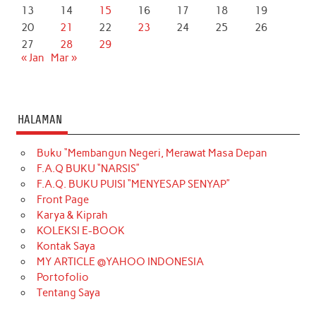
13
14
15
16
17
18
19
20
21
22
23
24
25
26
27
28
29
« Jan
Mar »
HALAMAN
Buku “Membangun Negeri, Merawat Masa Depan
F.A.Q BUKU “NARSIS”
F.A.Q. BUKU PUISI “MENYESAP SENYAP”
Front Page
Karya & Kiprah
KOLEKSI E-BOOK
Kontak Saya
MY ARTICLE @YAHOO INDONESIA
Portofolio
Tentang Saya