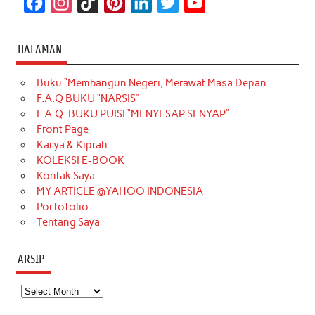
F
I
T
P
L
T
Y
a
n
i
i
i
w
o
c
s
k
n
n
i
u
HALAMAN
e
t
T
t
k
t
T
Buku “Membangun Negeri, Merawat Masa Depan
b
a
o
e
e
t
u
F.A.Q BUKU “NARSIS”
o
g
k
r
d
e
b
F.A.Q. BUKU PUISI “MENYESAP SENYAP”
o
r
e
I
r
e
Front Page
Karya & Kiprah
k
a
s
n
KOLEKSI E-BOOK
m
t
Kontak Saya
MY ARTICLE @YAHOO INDONESIA
Portofolio
Tentang Saya
ARSIP
Arsip