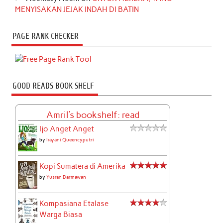
MENYISAKAN JEJAK INDAH DI BATIN
PAGE RANK CHECKER
GOOD READS BOOK SHELF
Amril's bookshelf: read
Ijo Anget Anget
by
Irayani Queencyputri
Kopi Sumatera di Amerika
by
Yusran Darmawan
Kompasiana Etalase
Warga Biasa