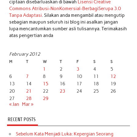
ciptaan disebarluaskan di bawah
Lisensi Creative
Commons Atribusi-NonKomersial-BerbagiSerupa 3.0
Tanpa Adaptasi
. Silakan anda mengambil atau mengutip
sebagian maupun seluruh isi blog ini asalkan jangan
lupa mencantumkan sumber asli tulisannya. Terimakasih
atas pengertian anda
February 2012
M
T
W
T
F
S
S
1
2
3
4
5
6
7
8
9
10
11
12
13
14
15
16
17
18
19
20
21
22
23
24
25
26
27
28
29
« Jan
Mar »
RECENT POSTS
Sebelum Kata Menjadi Luka: Kepergian Seorang