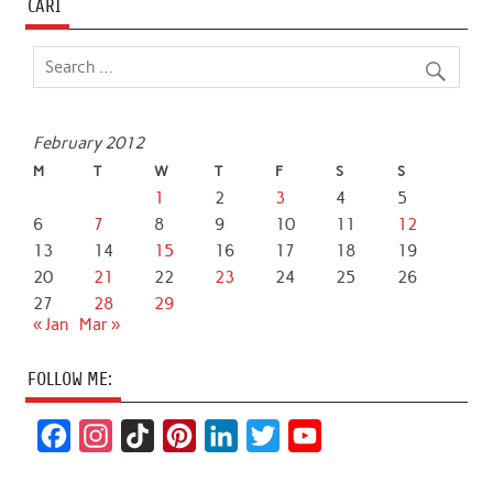
CARI
February 2012
M
T
W
T
F
S
S
1
2
3
4
5
6
7
8
9
10
11
12
13
14
15
16
17
18
19
20
21
22
23
24
25
26
27
28
29
« Jan
Mar »
FOLLOW ME:
F
I
T
P
L
T
Y
a
n
i
i
i
w
o