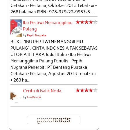
Cetakan : Pertama, Oktober 2013 Tebal : xi +
268 halaman ISBN : 978-979-22-9987-8...
Ibu Pertiwi Memanggilmu
Pulang
by
Pepih Nugraha
BUKU “IBU PERTIWI MEMANGGILMU
PULANG” : CINTA INDONESIA TAK SEBATAS
UTOPIA BELAKA Judul Buku : Ibu Pertiwi
Memanggilmu Pulang Penulis : Pepih
Nugraha Penerbit : PT Bentang Pustaka
Cetakan : Pertama, Agustus 2013 Tebal : xii
+ 263 ha...
Cerita di Balik Noda
by
Fira Basuki