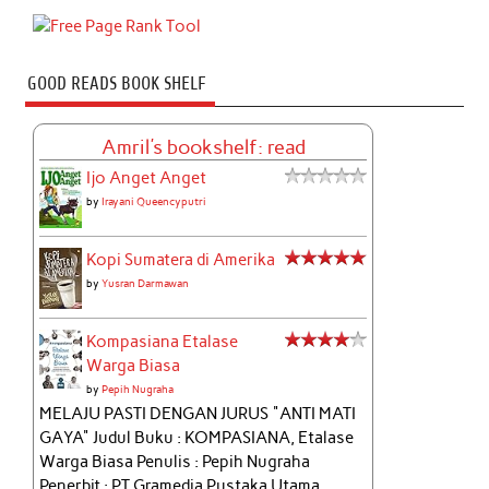
GOOD READS BOOK SHELF
Amril's bookshelf: read
Ijo Anget Anget
by
Irayani Queencyputri
Kopi Sumatera di Amerika
by
Yusran Darmawan
Kompasiana Etalase
Warga Biasa
by
Pepih Nugraha
MELAJU PASTI DENGAN JURUS "ANTI MATI
GAYA" Judul Buku : KOMPASIANA, Etalase
Warga Biasa Penulis : Pepih Nugraha
Penerbit : PT Gramedia Pustaka Utama