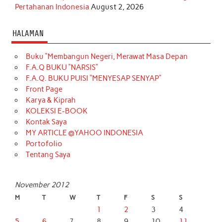
Pertahanan Indonesia
August 2, 2026
HALAMAN
Buku “Membangun Negeri, Merawat Masa Depan
F.A.Q BUKU “NARSIS”
F.A.Q. BUKU PUISI “MENYESAP SENYAP”
Front Page
Karya & Kiprah
KOLEKSI E-BOOK
Kontak Saya
MY ARTICLE @YAHOO INDONESIA
Portofolio
Tentang Saya
November 2012
M
T
W
T
F
S
S
1
2
3
4
5
6
7
8
9
10
11