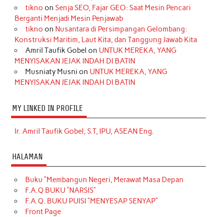
tikno
on
Senja SEO, Fajar GEO: Saat Mesin Pencari
Berganti Menjadi Mesin Penjawab
tikno
on
Nusantara di Persimpangan Gelombang:
Konstruksi Maritim, Laut Kita, dan Tanggung Jawab Kita
Amril Taufik Gobel
on
UNTUK MEREKA, YANG
MENYISAKAN JEJAK INDAH DI BATIN
Musniaty Musni
on
UNTUK MEREKA, YANG
MENYISAKAN JEJAK INDAH DI BATIN
MY LINKED IN PROFILE
Ir. Amril Taufik Gobel, S.T, IPU, ASEAN Eng.
HALAMAN
Buku “Membangun Negeri, Merawat Masa Depan
F.A.Q BUKU “NARSIS”
F.A.Q. BUKU PUISI “MENYESAP SENYAP”
Front Page