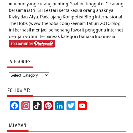
maupun yang kurang penting. Saat ini tinggal di Cikarang
bersama istri, Sri Lestari serta kedua orang anaknya,
Rizky dan Alya. Pada ajang Kompetisi Blog Internasional
The Bobs (www.thebobs.com) keenam tahun 2010 blog
ini berhasil menjadi pemenang favorit pengguna internet
dengan voting terbanyak kategori Bahasa Indonesia.
CATEGORIES
Categories
FOLLOW ME:
F
I
T
P
L
T
Y
a
n
i
i
i
w
o
c
s
k
n
n
i
u
HALAMAN
e
t
T
t
k
t
T