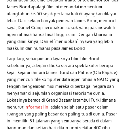
senantiasa tidak melewatkan waktu untuk menonton aksi
James Bond apalagi film ini menandai momentum
ulangtahun ke-50 sejak pertama kali ditayangkan dilayar
lebar. Dari sekian banyak pemeran James Bond, menurut
saya, Daniel Craig merupakan sosok yang pas mewakili
agen rahasia handal asal Inggris ini. Dengan kharisma
yang dimilikinya, Daniel “meniupkan” nyawa yang lebih
maskulin dan humanis pada James Bond.
Lagi-lagi, sebagaimana layaknya film-film Bond
sebelumnya, adegan dibuka secara spektakuler berupa
kejar-kejaran antara James Bond dan Patrice (Ola Rapace)
yang mencuri file komputer data agen rahasia NATO yang
tengah mengemban misi mereka di berbagai negara dan
menyamar di sejumlah organisasi terorisme dunia.
Lokasinya berada di Grand Bazaar Istambul Turki dimana
menurut
informasi ini
adalah salah satu pasar dalam
ruangan yang paling besar dan paling tua di dunia. Pasar
ini memiliki 61 jalanan yang semuanya berada di dalam
bangunan dan setiap hari dikunjungi sekitar 400 ribu