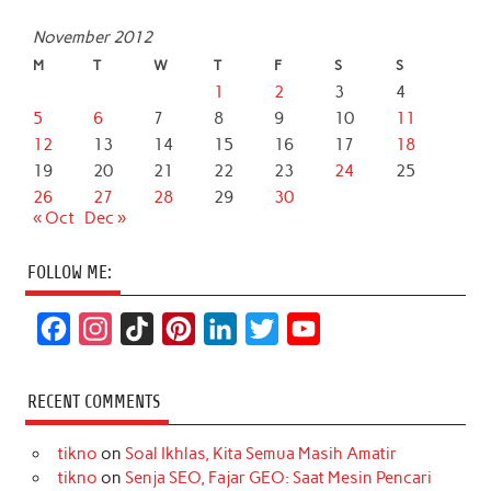
November 2012
M
T
W
T
F
S
S
1
2
3
4
5
6
7
8
9
10
11
12
13
14
15
16
17
18
19
20
21
22
23
24
25
26
27
28
29
30
« Oct
Dec »
FOLLOW ME:
F
I
T
P
L
T
Y
a
n
i
i
i
w
o
c
s
k
n
n
i
u
RECENT COMMENTS
e
t
T
t
k
t
T
tikno
on
Soal Ikhlas, Kita Semua Masih Amatir
b
a
o
e
e
t
u
tikno
on
Senja SEO, Fajar GEO: Saat Mesin Pencari