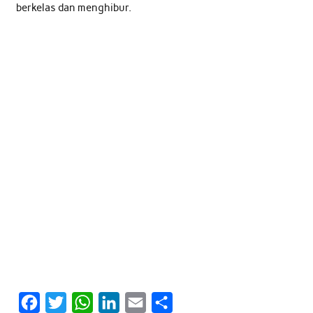
berkelas dan menghibur.
F
T
W
L
E
S