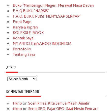
Buku “Membangun Negeri, Merawat Masa Depan
b
a
o
e
e
t
u
F.A.Q BUKU “NARSIS”
o
g
k
r
d
e
b
F.A.Q. BUKU PUISI “MENYESAP SENYAP”
o
r
e
I
r
e
Front Page
Karya & Kiprah
k
a
s
n
KOLEKSI E-BOOK
m
t
Kontak Saya
MY ARTICLE @YAHOO INDONESIA
Portofolio
Tentang Saya
ARSIP
Arsip
KOMENTAR TERBARU
tikno
on
Soal Ikhlas, Kita Semua Masih Amatir
tikno
on
Senja SEO, Fajar GEO: Saat Mesin Pencari