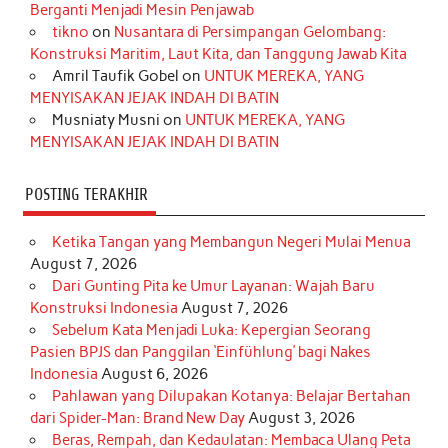
o
g
k
r
d
e
b
Berganti Menjadi Mesin Penjawab
o
r
e
I
r
e
tikno
on
Nusantara di Persimpangan Gelombang:
Konstruksi Maritim, Laut Kita, dan Tanggung Jawab Kita
k
a
s
n
Amril Taufik Gobel
on
UNTUK MEREKA, YANG
m
t
MENYISAKAN JEJAK INDAH DI BATIN
Musniaty Musni
on
UNTUK MEREKA, YANG
MENYISAKAN JEJAK INDAH DI BATIN
POSTING TERAKHIR
Ketika Tangan yang Membangun Negeri Mulai Menua
August 7, 2026
Dari Gunting Pita ke Umur Layanan: Wajah Baru
Konstruksi Indonesia
August 7, 2026
Sebelum Kata Menjadi Luka: Kepergian Seorang
Pasien BPJS dan Panggilan ‘Einfühlung’ bagi Nakes
Indonesia
August 6, 2026
Pahlawan yang Dilupakan Kotanya: Belajar Bertahan
dari Spider-Man: Brand New Day
August 3, 2026
Beras, Rempah, dan Kedaulatan: Membaca Ulang Peta