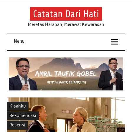
Skip
to
content
Catatan Dari Hati
Meretas Harapan, Merawat Kewarasan
Menu
Kisahku
Rekomendasi
Resensi