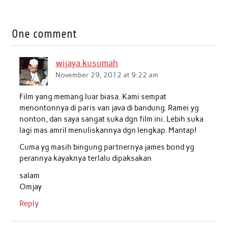
a
w
h
i
m
h
c
i
a
n
a
a
One comment
e
t
t
k
i
r
b
t
s
e
l
e
wijaya kusumah
o
e
A
d
November 29, 2012 at 9:22 am
o
r
p
I
Film yang memang luar biasa. Kami sempat
k
p
n
menontonnya di paris van java di bandung. Ramei yg
nonton, dan saya sangat suka dgn film ini. Lebih suka
lagi mas amril menuliskannya dgn lengkap. Mantap!
Cuma yg masih bingung partnernya james bond yg
perannya kayaknya terlalu dipaksakan
salam
Omjay
Reply