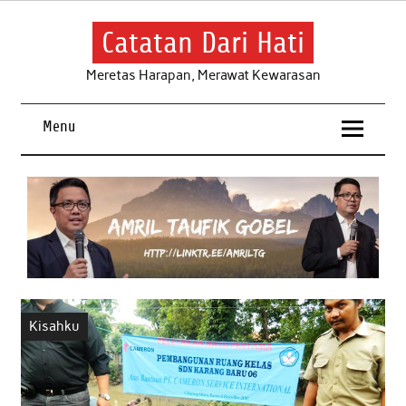
Skip
to
content
Catatan Dari Hati
Meretas Harapan, Merawat Kewarasan
Menu
Kisahku