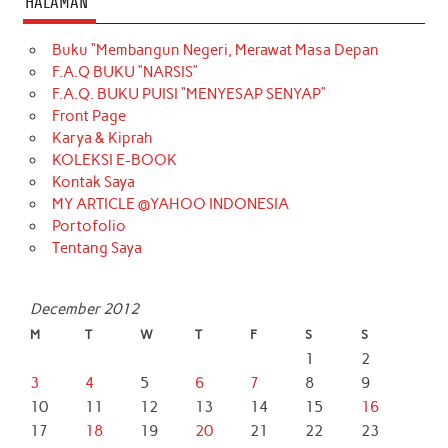
HALAMAN
Buku “Membangun Negeri, Merawat Masa Depan
F.A.Q BUKU “NARSIS”
F.A.Q. BUKU PUISI “MENYESAP SENYAP”
Front Page
Karya & Kiprah
KOLEKSI E-BOOK
Kontak Saya
MY ARTICLE @YAHOO INDONESIA
Portofolio
Tentang Saya
December 2012
M
T
W
T
F
S
S
1
2
3
4
5
6
7
8
9
10
11
12
13
14
15
16
17
18
19
20
21
22
23