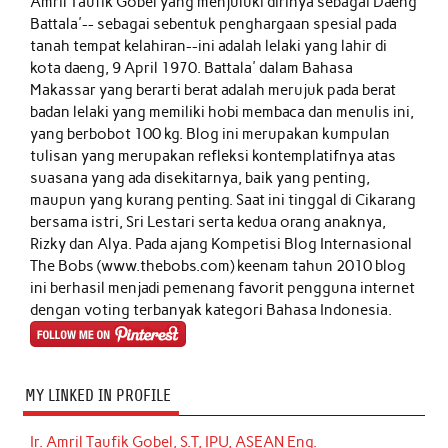
Amril Taufik Gobel
yang menjuluki dirinya sebagai Daeng
Battala'-- sebagai sebentuk penghargaan spesial pada
tanah tempat kelahiran--ini adalah lelaki yang lahir di
kota daeng, 9 April 1970. Battala' dalam Bahasa
Makassar yang berarti berat adalah merujuk pada berat
badan lelaki yang memiliki hobi membaca dan menulis ini,
yang berbobot 100 kg. Blog ini merupakan kumpulan
tulisan yang merupakan refleksi kontemplatifnya atas
suasana yang ada disekitarnya, baik yang penting,
maupun yang kurang penting. Saat ini tinggal di Cikarang
bersama istri, Sri Lestari serta kedua orang anaknya,
Rizky dan Alya. Pada ajang Kompetisi Blog Internasional
The Bobs (www.thebobs.com) keenam tahun 2010 blog
ini berhasil menjadi pemenang favorit pengguna internet
dengan voting terbanyak kategori Bahasa Indonesia.
MY LINKED IN PROFILE
Ir. Amril Taufik Gobel, S.T, IPU, ASEAN Eng.