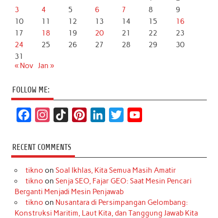
3
4
5
6
7
8
9
10
11
12
13
14
15
16
17
18
19
20
21
22
23
24
25
26
27
28
29
30
31
« Nov
Jan »
FOLLOW ME:
F
I
T
P
L
T
Y
a
n
i
i
i
w
o
c
s
k
n
n
i
u
RECENT COMMENTS
e
t
T
t
k
t
T
tikno
on
Soal Ikhlas, Kita Semua Masih Amatir
b
a
o
e
e
t
u
tikno
on
Senja SEO, Fajar GEO: Saat Mesin Pencari
o
g
k
r
d
e
b
Berganti Menjadi Mesin Penjawab
o
r
e
I
r
e
tikno
on
Nusantara di Persimpangan Gelombang:
Konstruksi Maritim, Laut Kita, dan Tanggung Jawab Kita
k
a
s
n