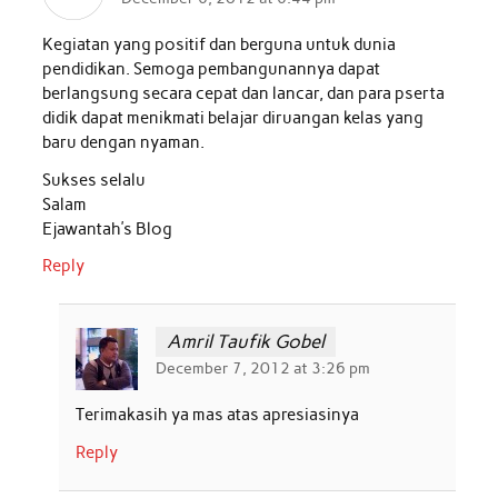
o
r
p
I
Kegiatan yang positif dan berguna untuk dunia
k
p
n
pendidikan. Semoga pembangunannya dapat
berlangsung secara cepat dan lancar, dan para pserta
didik dapat menikmati belajar diruangan kelas yang
baru dengan nyaman.
Sukses selalu
Salam
Ejawantah’s Blog
Reply
Amril Taufik Gobel
December 7, 2012 at 3:26 pm
Terimakasih ya mas atas apresiasinya
Reply