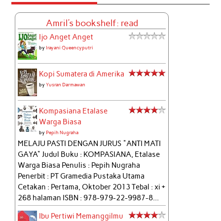
Amril's bookshelf: read
Ijo Anget Anget
by
Irayani Queencyputri
Kopi Sumatera di Amerika
by
Yusran Darmawan
Kompasiana Etalase
Warga Biasa
by
Pepih Nugraha
MELAJU PASTI DENGAN JURUS "ANTI MATI
GAYA" Judul Buku : KOMPASIANA, Etalase
Warga Biasa Penulis : Pepih Nugraha
Penerbit : PT Gramedia Pustaka Utama
Cetakan : Pertama, Oktober 2013 Tebal : xi +
268 halaman ISBN : 978-979-22-9987-8...
Ibu Pertiwi Memanggilmu