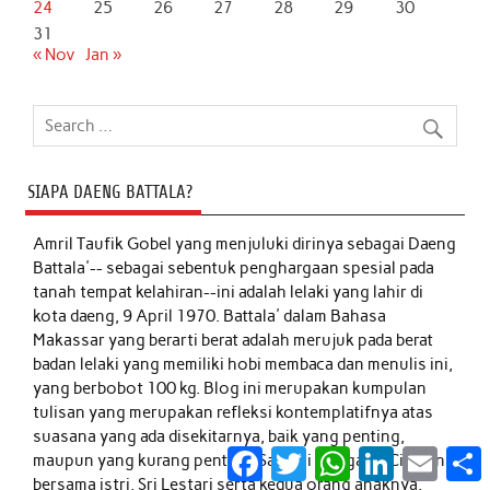
24
25
26
27
28
29
30
31
« Nov
Jan »
SIAPA DAENG BATTALA?
Amril Taufik Gobel
yang menjuluki dirinya sebagai Daeng
Battala'-- sebagai sebentuk penghargaan spesial pada
tanah tempat kelahiran--ini adalah lelaki yang lahir di
kota daeng, 9 April 1970. Battala' dalam Bahasa
Makassar yang berarti berat adalah merujuk pada berat
badan lelaki yang memiliki hobi membaca dan menulis ini,
yang berbobot 100 kg. Blog ini merupakan kumpulan
tulisan yang merupakan refleksi kontemplatifnya atas
suasana yang ada disekitarnya, baik yang penting,
Facebook
Twitter
WhatsApp
LinkedIn
Email
S
maupun yang kurang penting. Saat ini tinggal di Cikarang
bersama istri, Sri Lestari serta kedua orang anaknya,