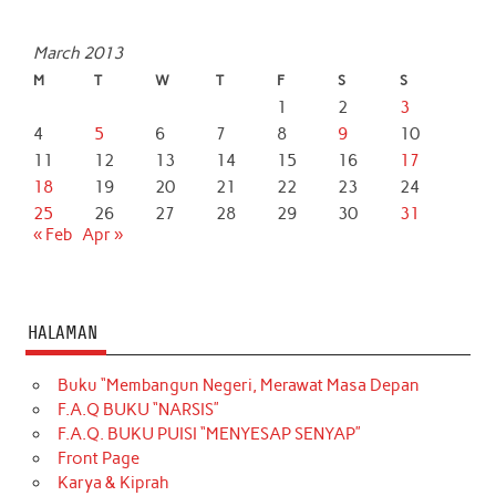
March 2013
M
T
W
T
F
S
S
1
2
3
4
5
6
7
8
9
10
11
12
13
14
15
16
17
18
19
20
21
22
23
24
25
26
27
28
29
30
31
« Feb
Apr »
HALAMAN
Buku “Membangun Negeri, Merawat Masa Depan
F.A.Q BUKU “NARSIS”
F.A.Q. BUKU PUISI “MENYESAP SENYAP”
Front Page
Karya & Kiprah