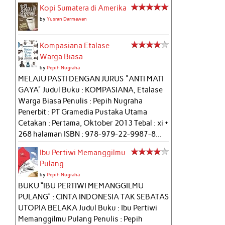
Kopi Sumatera di Amerika
by
Yusran Darmawan
Kompasiana Etalase
Warga Biasa
by
Pepih Nugraha
MELAJU PASTI DENGAN JURUS "ANTI MATI
GAYA" Judul Buku : KOMPASIANA, Etalase
Warga Biasa Penulis : Pepih Nugraha
Penerbit : PT Gramedia Pustaka Utama
Cetakan : Pertama, Oktober 2013 Tebal : xi +
268 halaman ISBN : 978-979-22-9987-8...
Ibu Pertiwi Memanggilmu
Pulang
by
Pepih Nugraha
BUKU “IBU PERTIWI MEMANGGILMU
PULANG” : CINTA INDONESIA TAK SEBATAS
UTOPIA BELAKA Judul Buku : Ibu Pertiwi
Memanggilmu Pulang Penulis : Pepih