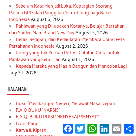
Sebelum Kata Menjadi Luka: Kepergian Seorang
Pasien BPJS dan Panggilan ‘Einfühlung’ bagi Nakes
Indonesia
August 6, 2026
Pahlawan yang Dilupakan Kotanya: Belajar Bertahan
dari Spider-Man: Brand New Day
August 3, 2026
Beras, Rempah, dan Kedaulatan: Membaca Ulang Peta
Pertahanan Indonesia
August 2, 2026
Jaring yang Tak Pernah Putus: Catatan Cinta untuk
Pahlawan yang Sendirian
August 1, 2026
Kepada Mereka yang Masih Bangun dan Mencoba Lagi
July 31, 2026
HALAMAN
Buku “Membangun Negeri, Merawat Masa Depan
F.A.Q BUKU “NARSIS”
F.A.Q. BUKU PUISI “MENYESAP SENYAP”
Front Page
Facebook
Twitter
WhatsApp
LinkedIn
Email
S
Karya & Kiprah