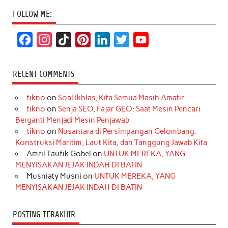
FOLLOW ME:
F
I
T
P
L
T
Y
a
n
i
i
i
w
o
c
s
k
n
n
i
u
RECENT COMMENTS
e
t
T
t
k
t
T
tikno
on
Soal Ikhlas, Kita Semua Masih Amatir
b
a
o
e
e
t
u
tikno
on
Senja SEO, Fajar GEO: Saat Mesin Pencari
o
g
k
r
d
e
b
Berganti Menjadi Mesin Penjawab
o
r
e
I
r
e
tikno
on
Nusantara di Persimpangan Gelombang:
Konstruksi Maritim, Laut Kita, dan Tanggung Jawab Kita
k
a
s
n
Amril Taufik Gobel
on
UNTUK MEREKA, YANG
m
t
MENYISAKAN JEJAK INDAH DI BATIN
Musniaty Musni
on
UNTUK MEREKA, YANG
MENYISAKAN JEJAK INDAH DI BATIN
POSTING TERAKHIR