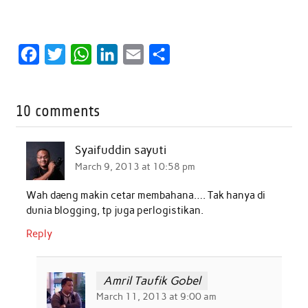
F
T
W
L
E
S
a
w
h
i
m
h
c
i
a
n
a
a
10 comments
e
t
t
k
i
r
b
t
s
e
l
e
Syaifuddin sayuti
o
e
A
d
March 9, 2013 at 10:58 pm
o
r
p
I
Wah daeng makin cetar membahana…. Tak hanya di
k
p
n
dunia blogging, tp juga perlogistikan.
Reply
Amril Taufik Gobel
March 11, 2013 at 9:00 am