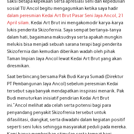
saksi betapa kepekaan serta apresiasi seni dan kepedulian
sosial TIJ Ancol begitu mengagumkan ketika saya hadir
dalam peresmian Kedai Art Brut Pasar Seni Jaya Ancol, 21
April silam
. Kedai Art Brut ini mengakomodir karya-karya
lukis penderita Skizofernia. Saya sempat bertanya-tanya
dalam hati, bagaimana maksudnya serta apakah mungkin
melukis bisa menjadi sebuah sarana terapi bagi penderita
Skizofernia dan kemudian diberikan wadah oleh pihak
Taman Impian Jaya Ancol lewat Kedai Art Brut yang akan
diresmikan.
Saat berbincang bersama Pak Budi Karya Sumadi (Direktur
PT Pembangunan Jaya Ancol) sebelum peresmian Kedai
tersebut saya banyak mendapatkan inspirasi menarik. Pak
Budi menuturkan inisiatif pendirian Kedai Art Brut
ini.”Ancol melihat ada celah serta potensi bagi para
penyandang penyakit Skizofrenia tersebut untuk
difasilitasi, diangkat, serta diwadahi dalam kegiatan positif
seperti seni lukis sehingga masyarakat peduli pada mereka.
Kami hanya memberikan stimulan serta tempat bagi