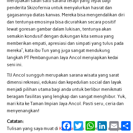
merupakan salah satu sarana terapi yang tepat bagi
penderita Skizofernia untuk menyalurkan hasrat dan
gagasannya diatas kanvas. Mereka bisa mengendalikan diri
dan tentunya emosinya bisa dicurahkan secara positif
lewat goresan gambar dalam lukisan, tentunya akan
semakin kondusif dengan dukungan kita semua yang
memberikan empati, apresiasi dan simpati yang tulus pada
mereka”, kata ibu Tun yang juga sangat mendukung
langkah PT Pembangunan Jaya Ancol menyiapkan kedai
seni ini.
TIJ Ancol sungguh merupakan sarana wisata yang sarat
dimensi rekreasi, edukasi dan kepedulian social dan layak
menjadi pilihan utama bagi anda untuk berlibur menikmati
beragam fasilitas yang lengkap dan sangat menghibur. Yuk,
mari kita ke Taman Impian Jaya Ancol. Pasti seru, ceria dan
menyenangkan!
Catatan:
Facebook
Twitter
WhatsApp
LinkedIn
Email
S
Tulisan yang saya muat di
Kompasiana
ini berhasil menjadi