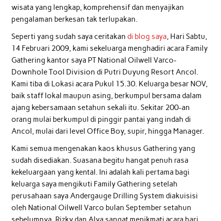
wisata yang lengkap, komprehensif dan menyajikan
pengalaman berkesan tak terlupakan.
Seperti yang sudah saya ceritakan
di blog saya
, Hari Sabtu,
14 Februari 2009, kami sekeluarga menghadiri acara Family
Gathering kantor saya PT National Oilwell Varco-
Downhole Tool Division di Putri Duyung Resort Ancol.
Kami tiba di Lokasi acara Pukul 15.30. Keluarga besar NOV,
baik staff lokal maupun asing, berkumpul bersama dalam
ajang kebersamaan setahun sekali itu. Sekitar 200-an
orang mulai berkumpul di pinggir pantai yang indah di
Ancol, mulai dari level Office Boy, supir, hingga Manager.
Kami semua mengenakan kaos khusus Gathering yang
sudah disediakan. Suasana begitu hangat penuh rasa
kekeluargaan yang kental. Ini adalah kali pertama bagi
keluarga saya mengikuti Family Gathering setelah
perusahaan saya Andergauge Drilling System diakuisisi
oleh National Oilwell Varco bulan September setahun
sebelumnya. Rizky dan Alya sangat menikmati acara hari