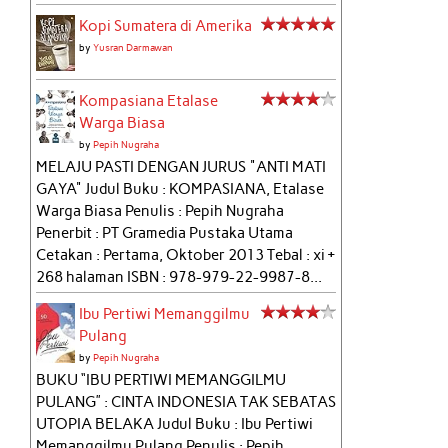
Kopi Sumatera di Amerika
by
Yusran Darmawan
Kompasiana Etalase
Warga Biasa
by
Pepih Nugraha
MELAJU PASTI DENGAN JURUS "ANTI MATI
GAYA" Judul Buku : KOMPASIANA, Etalase
Warga Biasa Penulis : Pepih Nugraha
Penerbit : PT Gramedia Pustaka Utama
Cetakan : Pertama, Oktober 2013 Tebal : xi +
268 halaman ISBN : 978-979-22-9987-8...
Ibu Pertiwi Memanggilmu
Pulang
by
Pepih Nugraha
BUKU “IBU PERTIWI MEMANGGILMU
PULANG” : CINTA INDONESIA TAK SEBATAS
UTOPIA BELAKA Judul Buku : Ibu Pertiwi
Memanggilmu Pulang Penulis : Pepih