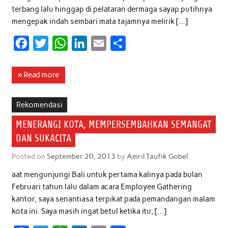
terbang lalu hinggap di pelataran dermaga sayap putihnya
mengepak indah sembari mata tajamnya melirik […]
F
T
W
L
E
S
a
w
h
i
m
h
c
i
a
n
a
a
» Read more
e
t
t
k
i
r
b
t
s
e
l
e
Rekomendasi
o
e
A
d
MENERANGI KOTA, MEMPERSEMBAHKAN SEMANGAT
o
r
p
I
DAN SUKACITA
k
p
n
Posted on
September 20, 2013
by
Amril Taufik Gobel
aat mengunjungi Bali untuk pertama kalinya pada bulan
Februari tahun lalu dalam acara Employee Gathering
kantor, saya senantiasa terpikat pada pemandangan malam
kota ini. Saya masih ingat betul ketika itu, […]