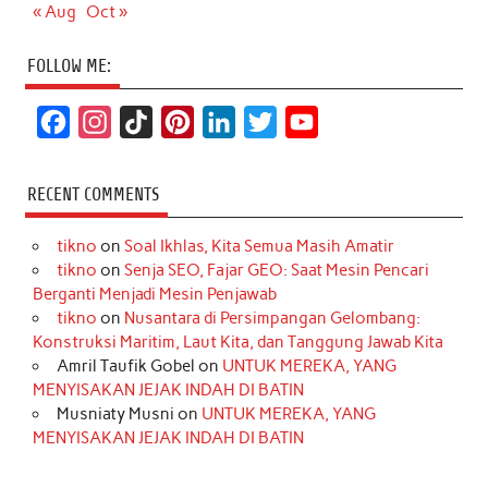
« Aug
Oct »
FOLLOW ME:
F
I
T
P
L
T
Y
a
n
i
i
i
w
o
c
s
k
n
n
i
u
RECENT COMMENTS
e
t
T
t
k
t
T
tikno
on
Soal Ikhlas, Kita Semua Masih Amatir
b
a
o
e
e
t
u
tikno
on
Senja SEO, Fajar GEO: Saat Mesin Pencari
o
g
k
r
d
e
b
Berganti Menjadi Mesin Penjawab
o
r
e
I
r
e
tikno
on
Nusantara di Persimpangan Gelombang:
Konstruksi Maritim, Laut Kita, dan Tanggung Jawab Kita
k
a
s
n
Amril Taufik Gobel
on
UNTUK MEREKA, YANG
m
t
MENYISAKAN JEJAK INDAH DI BATIN
Musniaty Musni
on
UNTUK MEREKA, YANG
MENYISAKAN JEJAK INDAH DI BATIN