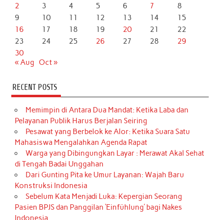
2
3
4
5
6
7
8
9
10
11
12
13
14
15
16
17
18
19
20
21
22
23
24
25
26
27
28
29
30
« Aug
Oct »
RECENT POSTS
Memimpin di Antara Dua Mandat: Ketika Laba dan
Pelayanan Publik Harus Berjalan Seiring
Pesawat yang Berbelok ke Alor: Ketika Suara Satu
Mahasiswa Mengalahkan Agenda Rapat
Warga yang Dibingungkan Layar : Merawat Akal Sehat
di Tengah Badai Unggahan
Dari Gunting Pita ke Umur Layanan: Wajah Baru
Konstruksi Indonesia
Sebelum Kata Menjadi Luka: Kepergian Seorang
Pasien BPJS dan Panggilan ‘Einfühlung’ bagi Nakes
Indonesia