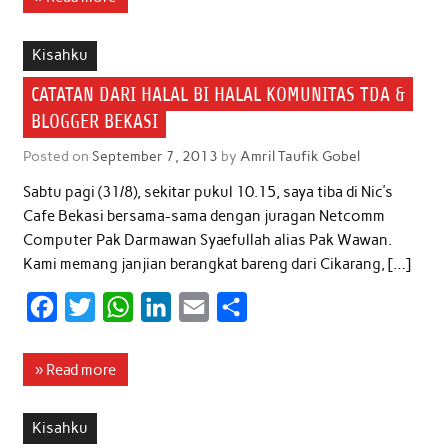
e
t
t
k
i
r
b
t
s
e
l
e
Kisahku
o
e
A
d
CATATAN DARI HALAL BI HALAL KOMUNITAS TDA &
o
r
p
I
BLOGGER BEKASI
k
p
n
Posted on
September 7, 2013
by
Amril Taufik Gobel
Sabtu pagi (31/8), sekitar pukul 10.15, saya tiba di Nic’s
Cafe Bekasi bersama-sama dengan juragan Netcomm
Computer Pak Darmawan Syaefullah alias Pak Wawan.
Kami memang janjian berangkat bareng dari Cikarang, […]
F
T
W
L
E
S
a
w
h
i
m
h
c
i
a
n
a
a
» Read more
e
t
t
k
i
r
b
t
s
e
l
e
Kisahku