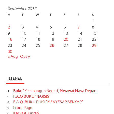
September 2013
M
T
W
T
F
S
S
1
2
3
4
5
6
7
8
9
10
11
12
13
14
15
16
17
18
19
20
21
22
23
24
25
26
27
28
29
30
« Aug
Oct »
HALAMAN
Buku “Membangun Negeri, Merawat Masa Depan
F.A.Q BUKU “NARSIS”
F.A.Q. BUKU PUISI “MENYESAP SENYAP”
Front Page
Karya & Kiprah