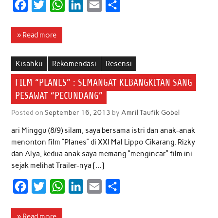
F
T
W
L
E
S
a
w
h
i
m
h
c
i
a
n
a
a
» Read more
e
t
t
k
i
r
b
t
s
e
l
e
Kisahku
Rekomendasi
Resensi
o
e
A
d
FILM “PLANES” : SEMANGAT KEBANGKITAN SANG
o
r
p
I
PESAWAT “PECUNDANG”
k
p
n
Posted on
September 16, 2013
by
Amril Taufik Gobel
ari Minggu (8/9) silam, saya bersama istri dan anak-anak
menonton film “Planes” di XXI Mal Lippo Cikarang. Rizky
dan Alya, kedua anak saya memang “mengincar” film ini
sejak melihat Trailer-nya […]
F
T
W
L
E
S
a
w
h
i
m
h
c
i
a
n
a
a
» Read more