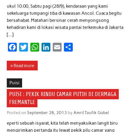
ukul 10.00, Sabtu pagi (28/9), kendaraan yang kami
sekeluarga tumpangi tiba di kawasan Ancol. Cuaca begitu
bersahabat. Matahari bersinar cerah menyongsong
kehadiran kami di lokasi wisata pantai terkemuka di Jakarta
[…]
F
T
W
L
E
S
a
w
h
i
m
h
c
i
a
n
a
a
» Read more
e
t
t
k
i
r
b
t
s
e
l
e
Puisi
o
e
A
d
PUISI : PEKIK RINDU CAMAR PUTIH DI DERMAGA
o
r
p
I
FREMANTLE
k
p
n
Posted on
September 26, 2013
by
Amril Taufik Gobel
eperti sebuah isyarat, kita telah menyaksikan langit biru
mengirimkan pertanda itu lewat pekik pilu camar yang