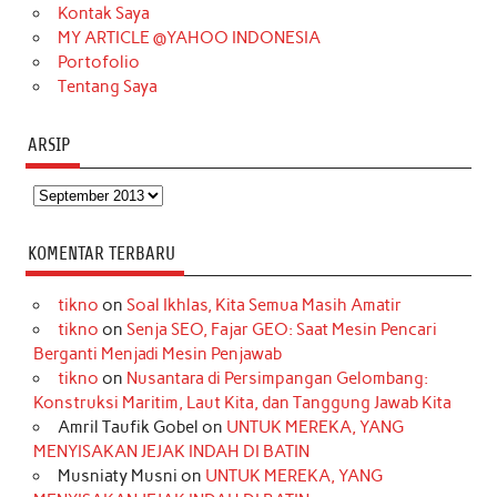
m
t
Kontak Saya
MY ARTICLE @YAHOO INDONESIA
Portofolio
Tentang Saya
ARSIP
Arsip
KOMENTAR TERBARU
tikno
on
Soal Ikhlas, Kita Semua Masih Amatir
tikno
on
Senja SEO, Fajar GEO: Saat Mesin Pencari
Berganti Menjadi Mesin Penjawab
tikno
on
Nusantara di Persimpangan Gelombang:
Konstruksi Maritim, Laut Kita, dan Tanggung Jawab Kita
Amril Taufik Gobel
on
UNTUK MEREKA, YANG
MENYISAKAN JEJAK INDAH DI BATIN
Musniaty Musni
on
UNTUK MEREKA, YANG