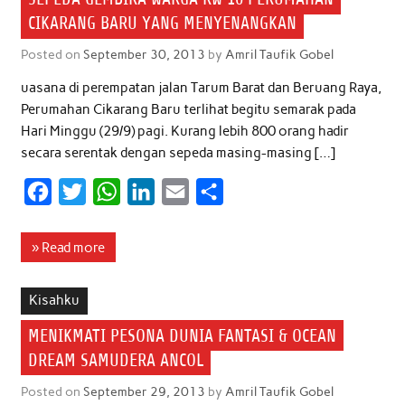
CIKARANG BARU YANG MENYENANGKAN
Posted on
September 30, 2013
by
Amril Taufik Gobel
uasana di perempatan jalan Tarum Barat dan Beruang Raya,
Perumahan Cikarang Baru terlihat begitu semarak pada
Hari Minggu (29/9) pagi. Kurang lebih 800 orang hadir
secara serentak dengan sepeda masing-masing […]
F
T
W
L
E
S
a
w
h
i
m
h
c
i
a
n
a
a
» Read more
e
t
t
k
i
r
b
t
s
e
l
e
Kisahku
o
e
A
d
MENIKMATI PESONA DUNIA FANTASI & OCEAN
o
r
p
I
DREAM SAMUDERA ANCOL
k
p
n
Posted on
September 29, 2013
by
Amril Taufik Gobel