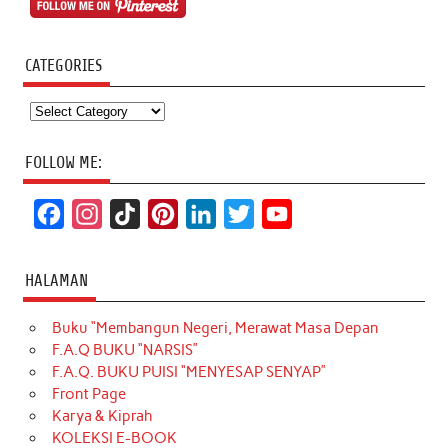
CATEGORIES
Categories
FOLLOW ME:
F
I
T
P
L
T
Y
a
n
i
i
i
w
o
c
s
k
n
n
i
u
HALAMAN
e
t
T
t
k
t
T
Buku “Membangun Negeri, Merawat Masa Depan
b
a
o
e
e
t
u
F.A.Q BUKU “NARSIS”
o
g
k
r
d
e
b
F.A.Q. BUKU PUISI “MENYESAP SENYAP”
o
r
e
I
r
e
Front Page
Karya & Kiprah
k
a
s
n
KOLEKSI E-BOOK