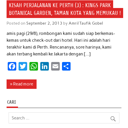
o
e
A
d
KISAH PERJALANAN KE PERTH (3) : KINGS PARK
o
r
p
I
BOTANICAL GARDEN, TAMAN KOTA YANG MEMUKAU !
k
p
n
Posted on
September 2, 2013
by
Amril Taufik Gobel
amis pagi (29/8), rombongan kami sudah siap berkemas-
kemas untuk check-out dari hotel. Hari ini adalah hari
terakhir kami di Perth. Rencananya, sore harinya, kami
akan terbang kembali ke Jakarta dengan […]
F
T
W
L
E
S
a
w
h
i
m
h
c
i
a
n
a
a
» Read more
e
t
t
k
i
r
b
t
s
e
l
e
CARI
o
e
A
d
o
r
p
I
k
p
n