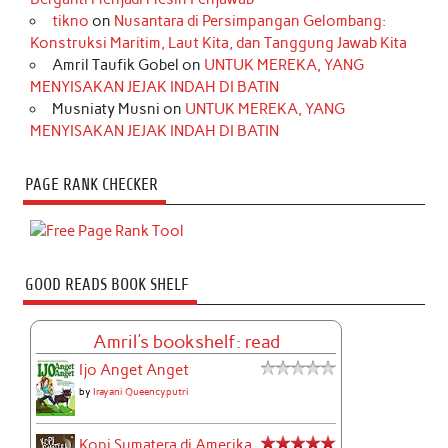
tikno
on
Nusantara di Persimpangan Gelombang:
Konstruksi Maritim, Laut Kita, dan Tanggung Jawab Kita
Amril Taufik Gobel
on
UNTUK MEREKA, YANG
MENYISAKAN JEJAK INDAH DI BATIN
Musniaty Musni
on
UNTUK MEREKA, YANG
MENYISAKAN JEJAK INDAH DI BATIN
PAGE RANK CHECKER
GOOD READS BOOK SHELF
Amril's bookshelf: read
Ijo Anget Anget
by
Irayani Queencyputri
Kopi Sumatera di Amerika