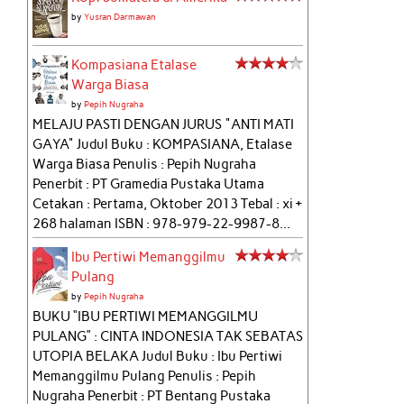
by
Yusran Darmawan
Kompasiana Etalase
Warga Biasa
by
Pepih Nugraha
MELAJU PASTI DENGAN JURUS "ANTI MATI
GAYA" Judul Buku : KOMPASIANA, Etalase
Warga Biasa Penulis : Pepih Nugraha
Penerbit : PT Gramedia Pustaka Utama
Cetakan : Pertama, Oktober 2013 Tebal : xi +
268 halaman ISBN : 978-979-22-9987-8...
Ibu Pertiwi Memanggilmu
Pulang
by
Pepih Nugraha
BUKU “IBU PERTIWI MEMANGGILMU
PULANG” : CINTA INDONESIA TAK SEBATAS
UTOPIA BELAKA Judul Buku : Ibu Pertiwi
Memanggilmu Pulang Penulis : Pepih
Nugraha Penerbit : PT Bentang Pustaka