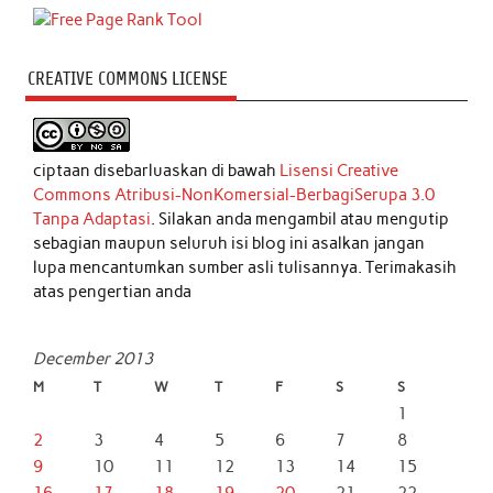
CREATIVE COMMONS LICENSE
ciptaan disebarluaskan di bawah
Lisensi Creative
Commons Atribusi-NonKomersial-BerbagiSerupa 3.0
Tanpa Adaptasi
. Silakan anda mengambil atau mengutip
sebagian maupun seluruh isi blog ini asalkan jangan
lupa mencantumkan sumber asli tulisannya. Terimakasih
atas pengertian anda
December 2013
M
T
W
T
F
S
S
1
2
3
4
5
6
7
8
9
10
11
12
13
14
15
16
17
18
19
20
21
22