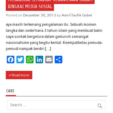
BINGKAI MEDIA SOSIAL
Posted on
December 30, 2013
by
Amril Taufik Gobel
aya masih terkenang pengalaman itu. Sebuah momen
langka dan sederhana 3 tahun silam yang membuat batin
saya sontak bergelora dalam gemuruh semangat
nasionalisme yang begitu kental. Keempatbelas pemuda-
pemudi nampak berdiri […]
F
T
W
L
E
S
a
w
h
i
m
h
c
i
a
n
a
a
» Read more
e
t
t
k
i
r
b
t
s
e
l
e
CARI
o
e
A
d
o
r
p
I
k
p
n