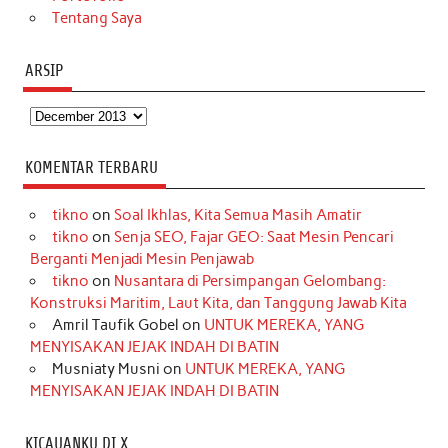
Tentang Saya
ARSIP
Arsip
KOMENTAR TERBARU
tikno
on
Soal Ikhlas, Kita Semua Masih Amatir
tikno
on
Senja SEO, Fajar GEO: Saat Mesin Pencari
Berganti Menjadi Mesin Penjawab
tikno
on
Nusantara di Persimpangan Gelombang:
Konstruksi Maritim, Laut Kita, dan Tanggung Jawab Kita
Amril Taufik Gobel
on
UNTUK MEREKA, YANG
MENYISAKAN JEJAK INDAH DI BATIN
Musniaty Musni
on
UNTUK MEREKA, YANG
MENYISAKAN JEJAK INDAH DI BATIN
KICAUANKU DI X