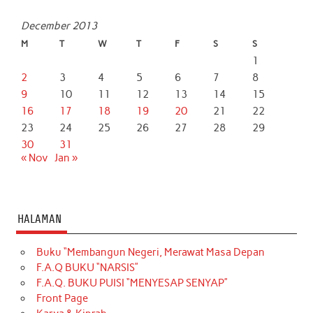
December 2013
M
T
W
T
F
S
S
1
2
3
4
5
6
7
8
9
10
11
12
13
14
15
16
17
18
19
20
21
22
23
24
25
26
27
28
29
30
31
« Nov
Jan »
HALAMAN
Buku “Membangun Negeri, Merawat Masa Depan
F.A.Q BUKU “NARSIS”
F.A.Q. BUKU PUISI “MENYESAP SENYAP”
Front Page