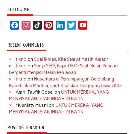
FOLLOW ME:
F
I
T
P
L
T
Y
a
n
i
i
i
w
o
c
s
k
n
n
i
u
RECENT COMMENTS
e
t
T
t
k
t
T
tikno
on
Soal Ikhlas, Kita Semua Masih Amatir
b
a
o
e
e
t
u
tikno
on
Senja SEO, Fajar GEO: Saat Mesin Pencari
o
g
k
r
d
e
b
Berganti Menjadi Mesin Penjawab
o
r
e
I
r
e
tikno
on
Nusantara di Persimpangan Gelombang:
Konstruksi Maritim, Laut Kita, dan Tanggung Jawab Kita
k
a
s
n
Amril Taufik Gobel
on
UNTUK MEREKA, YANG
m
t
MENYISAKAN JEJAK INDAH DI BATIN
Musniaty Musni
on
UNTUK MEREKA, YANG
MENYISAKAN JEJAK INDAH DI BATIN
POSTING TERAKHIR