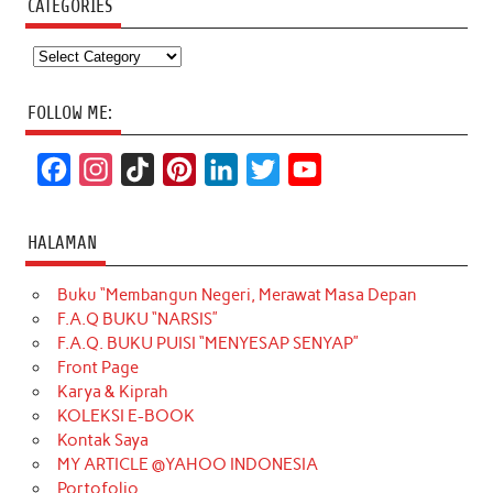
CATEGORIES
Categories
FOLLOW ME:
F
I
T
P
L
T
Y
a
n
i
i
i
w
o
c
s
k
n
n
i
u
HALAMAN
e
t
T
t
k
t
T
Buku “Membangun Negeri, Merawat Masa Depan
b
a
o
e
e
t
u
F.A.Q BUKU “NARSIS”
o
g
k
r
d
e
b
F.A.Q. BUKU PUISI “MENYESAP SENYAP”
o
r
e
I
r
e
Front Page
Karya & Kiprah
k
a
s
n
KOLEKSI E-BOOK
m
t
Kontak Saya
MY ARTICLE @YAHOO INDONESIA
Portofolio