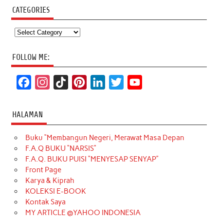
CATEGORIES
Categories
FOLLOW ME:
F
I
T
P
L
T
Y
a
n
i
i
i
w
o
c
s
k
n
n
i
u
HALAMAN
e
t
T
t
k
t
T
Buku “Membangun Negeri, Merawat Masa Depan
b
a
o
e
e
t
u
F.A.Q BUKU “NARSIS”
o
g
k
r
d
e
b
F.A.Q. BUKU PUISI “MENYESAP SENYAP”
o
r
e
I
r
e
Front Page
Karya & Kiprah
k
a
s
n
KOLEKSI E-BOOK
m
t
Kontak Saya
MY ARTICLE @YAHOO INDONESIA