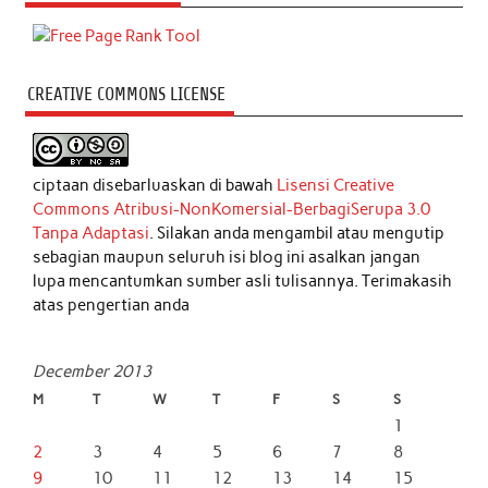
CREATIVE COMMONS LICENSE
ciptaan disebarluaskan di bawah
Lisensi Creative
Commons Atribusi-NonKomersial-BerbagiSerupa 3.0
Tanpa Adaptasi
. Silakan anda mengambil atau mengutip
sebagian maupun seluruh isi blog ini asalkan jangan
lupa mencantumkan sumber asli tulisannya. Terimakasih
atas pengertian anda
December 2013
M
T
W
T
F
S
S
1
2
3
4
5
6
7
8
9
10
11
12
13
14
15