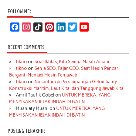
FOLLOW ME:
F
I
T
P
L
T
Y
a
n
i
i
i
w
o
c
s
k
n
n
i
u
RECENT COMMENTS
e
t
T
t
k
t
T
tikno
on
Soal Ikhlas, Kita Semua Masih Amatir
b
a
o
e
e
t
u
tikno
on
Senja SEO, Fajar GEO: Saat Mesin Pencari
o
g
k
r
d
e
b
Berganti Menjadi Mesin Penjawab
o
r
e
I
r
e
tikno
on
Nusantara di Persimpangan Gelombang:
Konstruksi Maritim, Laut Kita, dan Tanggung Jawab Kita
k
a
s
n
Amril Taufik Gobel
on
UNTUK MEREKA, YANG
m
t
MENYISAKAN JEJAK INDAH DI BATIN
Musniaty Musni
on
UNTUK MEREKA, YANG
MENYISAKAN JEJAK INDAH DI BATIN
POSTING TERAKHIR