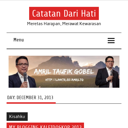
Skip
to
content
Catatan Dari Hati
Meretas Harapan, Merawat Kewarasan
Menu
DAY:
DECEMBER 31, 2013
Kisahku
MY BLOGGING KALEIDOSKOP 2013