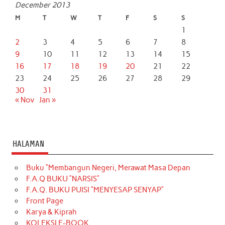
December 2013
M
T
W
T
F
S
S
1
2
3
4
5
6
7
8
9
10
11
12
13
14
15
16
17
18
19
20
21
22
23
24
25
26
27
28
29
30
31
« Nov
Jan »
HALAMAN
Buku “Membangun Negeri, Merawat Masa Depan
F.A.Q BUKU “NARSIS”
F.A.Q. BUKU PUISI “MENYESAP SENYAP”
Front Page
Karya & Kiprah
KOLEKSI E-BOOK