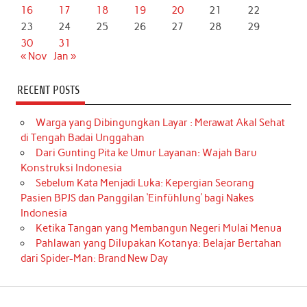
16
17
18
19
20
21
22
23
24
25
26
27
28
29
30
31
« Nov
Jan »
RECENT POSTS
Warga yang Dibingungkan Layar : Merawat Akal Sehat
di Tengah Badai Unggahan
Dari Gunting Pita ke Umur Layanan: Wajah Baru
Konstruksi Indonesia
Sebelum Kata Menjadi Luka: Kepergian Seorang
Pasien BPJS dan Panggilan ‘Einfühlung’ bagi Nakes
Indonesia
Ketika Tangan yang Membangun Negeri Mulai Menua
Pahlawan yang Dilupakan Kotanya: Belajar Bertahan
dari Spider-Man: Brand New Day