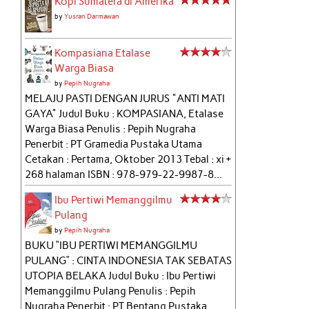
Kopi Sumatera di Amerika
by
Yusran Darmawan
Kompasiana Etalase
Warga Biasa
by
Pepih Nugraha
MELAJU PASTI DENGAN JURUS "ANTI MATI
GAYA" Judul Buku : KOMPASIANA, Etalase
Warga Biasa Penulis : Pepih Nugraha
Penerbit : PT Gramedia Pustaka Utama
Cetakan : Pertama, Oktober 2013 Tebal : xi +
268 halaman ISBN : 978-979-22-9987-8...
Ibu Pertiwi Memanggilmu
Pulang
by
Pepih Nugraha
BUKU “IBU PERTIWI MEMANGGILMU
PULANG” : CINTA INDONESIA TAK SEBATAS
UTOPIA BELAKA Judul Buku : Ibu Pertiwi
Memanggilmu Pulang Penulis : Pepih
Nugraha Penerbit : PT Bentang Pustaka