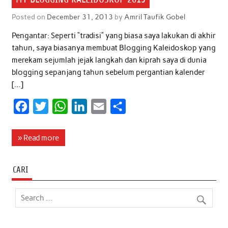
Posted on
December 31, 2013
by
Amril Taufik Gobel
Pengantar: Seperti “tradisi” yang biasa saya lakukan di akhir
tahun, saya biasanya membuat Blogging Kaleidoskop yang
merekam sejumlah jejak langkah dan kiprah saya di dunia
blogging sepanjang tahun sebelum pergantian kalender
[…]
F
T
W
L
E
S
a
w
h
i
m
h
c
i
a
n
a
a
» Read more
e
t
t
k
i
r
b
t
s
e
l
e
CARI
o
e
A
d
o
r
p
I
k
p
n