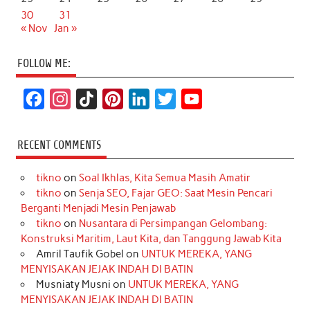
30
31
« Nov
Jan »
FOLLOW ME:
F
I
T
P
L
T
Y
a
n
i
i
i
w
o
c
s
k
n
n
i
u
RECENT COMMENTS
e
t
T
t
k
t
T
tikno
on
Soal Ikhlas, Kita Semua Masih Amatir
b
a
o
e
e
t
u
tikno
on
Senja SEO, Fajar GEO: Saat Mesin Pencari
o
g
k
r
d
e
b
Berganti Menjadi Mesin Penjawab
o
r
e
I
r
e
tikno
on
Nusantara di Persimpangan Gelombang:
Konstruksi Maritim, Laut Kita, dan Tanggung Jawab Kita
k
a
s
n
Amril Taufik Gobel
on
UNTUK MEREKA, YANG
m
t
MENYISAKAN JEJAK INDAH DI BATIN
Musniaty Musni
on
UNTUK MEREKA, YANG
MENYISAKAN JEJAK INDAH DI BATIN