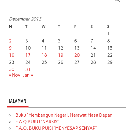
k
p
n
December 2013
M
T
W
T
F
S
S
1
2
3
4
5
6
7
8
9
10
11
12
13
14
15
16
17
18
19
20
21
22
23
24
25
26
27
28
29
30
31
« Nov
Jan »
HALAMAN
Buku “Membangun Negeri, Merawat Masa Depan
F.A.Q BUKU “NARSIS”
F.A.Q. BUKU PUISI “MENYESAP SENYAP”