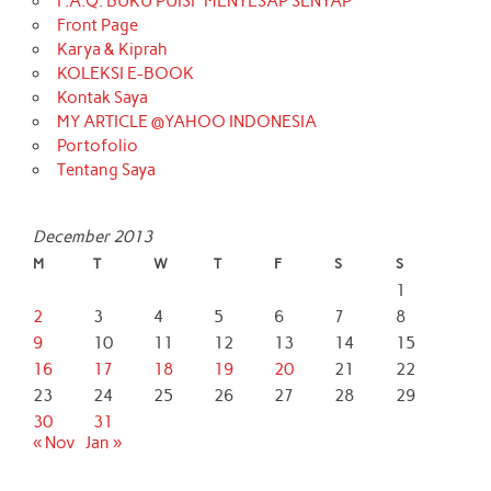
F.A.Q. BUKU PUISI “MENYESAP SENYAP”
Front Page
Karya & Kiprah
KOLEKSI E-BOOK
Kontak Saya
MY ARTICLE @YAHOO INDONESIA
Portofolio
Tentang Saya
December 2013
M
T
W
T
F
S
S
1
2
3
4
5
6
7
8
9
10
11
12
13
14
15
16
17
18
19
20
21
22
23
24
25
26
27
28
29
30
31
« Nov
Jan »