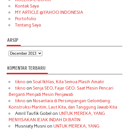
m
t
Kontak Saya
MY ARTICLE @YAHOO INDONESIA
Portofolio
Tentang Saya
ARSIP
Arsip
KOMENTAR TERBARU
tikno
on
Soal Ikhlas, Kita Semua Masih Amatir
tikno
on
Senja SEO, Fajar GEO: Saat Mesin Pencari
Berganti Menjadi Mesin Penjawab
tikno
on
Nusantara di Persimpangan Gelombang:
Konstruksi Maritim, Laut Kita, dan Tanggung Jawab Kita
Amril Taufik Gobel
on
UNTUK MEREKA, YANG
MENYISAKAN JEJAK INDAH DI BATIN
Musniaty Musni
on
UNTUK MEREKA, YANG