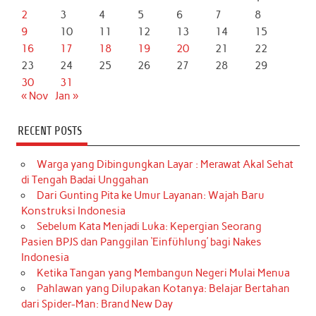
2
3
4
5
6
7
8
9
10
11
12
13
14
15
16
17
18
19
20
21
22
23
24
25
26
27
28
29
30
31
« Nov
Jan »
RECENT POSTS
Warga yang Dibingungkan Layar : Merawat Akal Sehat
di Tengah Badai Unggahan
Dari Gunting Pita ke Umur Layanan: Wajah Baru
Konstruksi Indonesia
Sebelum Kata Menjadi Luka: Kepergian Seorang
Pasien BPJS dan Panggilan ‘Einfühlung’ bagi Nakes
Indonesia
Ketika Tangan yang Membangun Negeri Mulai Menua
Pahlawan yang Dilupakan Kotanya: Belajar Bertahan
dari Spider-Man: Brand New Day