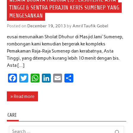
TINGGI & SENTRA PERAJIN KERIS SUMENEP YANG
MENGESANKAN
Posted on
December 19, 2013
by
Amril Taufik Gobel
eusai menunaikan Sholat Dhuhur di Masjid Jami’ Sumenep,
rombongan kami kemudian bergerak ke kompleks
Pemakaman Raja-Raja Sumenep dan kerabatnya, Asta
Tinggi, yang ditempuh kurang lebih 10 menit dengan bis.
Asta […]
F
T
W
L
E
S
a
w
h
i
m
h
c
i
a
n
a
a
» Read more
e
t
t
k
i
r
b
t
s
e
l
e
CARI
o
e
A
d
o
r
p
I