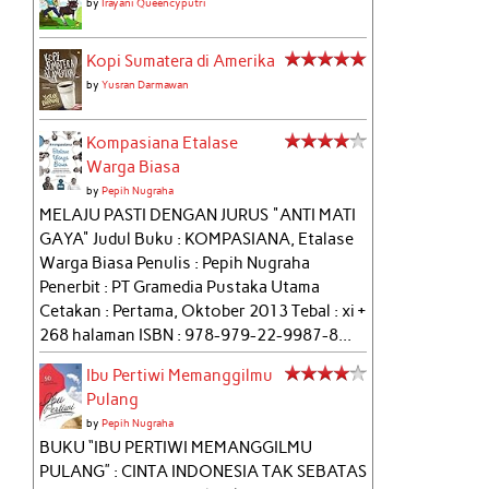
by
Irayani Queencyputri
Kopi Sumatera di Amerika
by
Yusran Darmawan
Kompasiana Etalase
Warga Biasa
by
Pepih Nugraha
MELAJU PASTI DENGAN JURUS "ANTI MATI
GAYA" Judul Buku : KOMPASIANA, Etalase
Warga Biasa Penulis : Pepih Nugraha
Penerbit : PT Gramedia Pustaka Utama
Cetakan : Pertama, Oktober 2013 Tebal : xi +
268 halaman ISBN : 978-979-22-9987-8...
Ibu Pertiwi Memanggilmu
Pulang
by
Pepih Nugraha
BUKU “IBU PERTIWI MEMANGGILMU
PULANG” : CINTA INDONESIA TAK SEBATAS