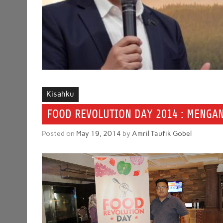
Kisahku
FOOD REVOLUTION DAY 2014 : MENGA
Posted on
May 19, 2014
by
Amril Taufik Gobel