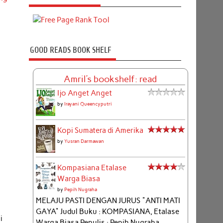
GOOD READS BOOK SHELF
Amril's bookshelf: read
Ijo Anget Anget
by
Irayani Queencyputri
Kopi Sumatera di Amerika
by
Yusran Darmawan
Kompasiana Etalase
Warga Biasa
by
Pepih Nugraha
MELAJU PASTI DENGAN JURUS "ANTI MATI
GAYA" Judul Buku : KOMPASIANA, Etalase
i
Warga Biasa Penulis : Pepih Nugraha