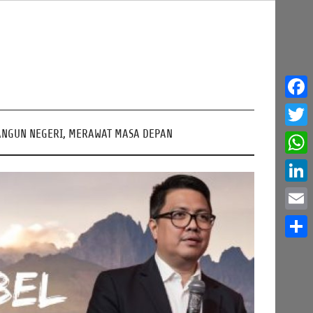
Face
NGUN NEGERI, MERAWAT MASA DEPAN
Twitt
What
Linke
Email
Share