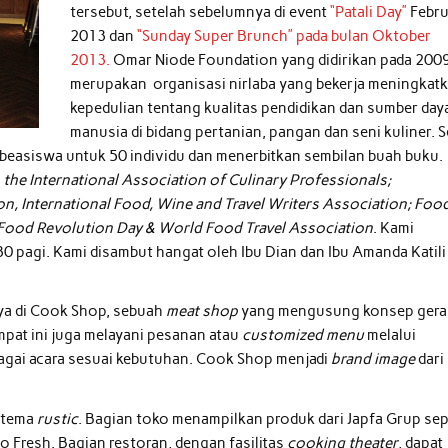
tersebut, setelah sebelumnya di event
“Patali Day”
Febru
2013 dan
“Sunday Super Brunch” pada bulan Oktober
2013.
Omar Niode Foundation yang didirikan pada 200
merupakan organisasi nirlaba yang bekerja meningkat
kepedulian tentang kualitas pendidikan dan sumber day
manusia di bidang pertanian, pangan dan seni kuliner. S
beasiswa untuk 50 individu dan menerbitkan sembilan buah buku.
n
the International Association of Culinary Professionals;
n, International Food, Wine and Travel Writers Association; Foo
, Food Revolution Day & World Food Travel Association
. Kami
30 pagi. Kami disambut hangat oleh Ibu Dian dan Ibu Amanda Katili 
ya di Cook Shop, sebuah
meat shop
yang mengusung konsep gera
mpat ini juga melayani pesanan atau
customized menu
melalui
bagai acara sesuai kebutuhan. Cook Shop menjadi
brand image
dari
n tema
rustic
. Bagian toko menampilkan produk dari Japfa Grup sep
o Fresh. Bagian restoran, dengan fasilitas
cooking theater
, dapat