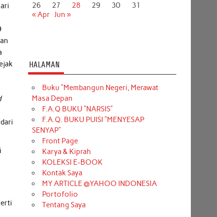
26
27
28
29
30
31
ari
« Apr
Jun »
9
kan
a
ejak
HALAMAN
Buku “Membangun Negeri, Merawat
Masa Depan
d
F.A.Q BUKU “NARSIS”
F.A.Q. BUKU PUISI “MENYESAP
dari
SENYAP”
Front Page
i
Karya & Kiprah
KOLEKSI E-BOOK
Kontak Saya
MY ARTICLE @YAHOO INDONESIA
Portofolio
erti
Tentang Saya