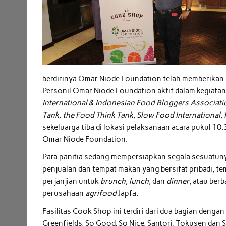
berdirinya Omar Niode Foundation telah memberikan 
Personil Omar Niode Foundation aktif dalam kegiata
International & Indonesian Food Bloggers Associatio
Tank, the Food Think Tank, Slow Food International
sekeluarga tiba di lokasi pelaksanaan acara pukul 10.
Omar Niode Foundation.
Para panitia sedang mempersiapkan segala sesuatun
penjualan dan tempat makan yang bersifat pribadi, te
perjanjian untuk
brunch, lunch
, dan
dinner
, atau ber
perusahaan
agrifood
Japfa.
Fasilitas Cook Shop ini terdiri dari dua bagian denga
Greenfields, So Good, So Nice, Santori, Tokusen dan S