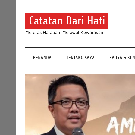
Skip
to
content
Catatan Dari Hati
Meretas Harapan, Merawat Kewarasan
BERANDA
TENTANG SAYA
KARYA & KI