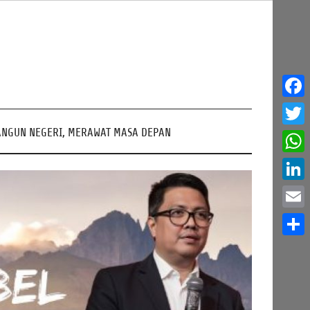
Face
NGUN NEGERI, MERAWAT MASA DEPAN
Twitt
What
Linke
Email
Share