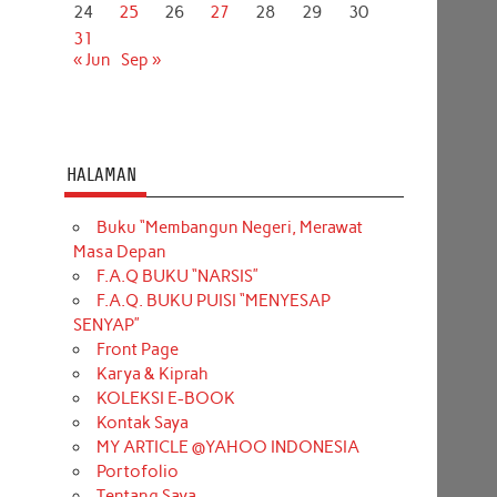
24
25
26
27
28
29
30
31
« Jun
Sep »
HALAMAN
Buku “Membangun Negeri, Merawat
Masa Depan
F.A.Q BUKU “NARSIS”
F.A.Q. BUKU PUISI “MENYESAP
SENYAP”
Front Page
Karya & Kiprah
KOLEKSI E-BOOK
Kontak Saya
MY ARTICLE @YAHOO INDONESIA
Portofolio
Tentang Saya