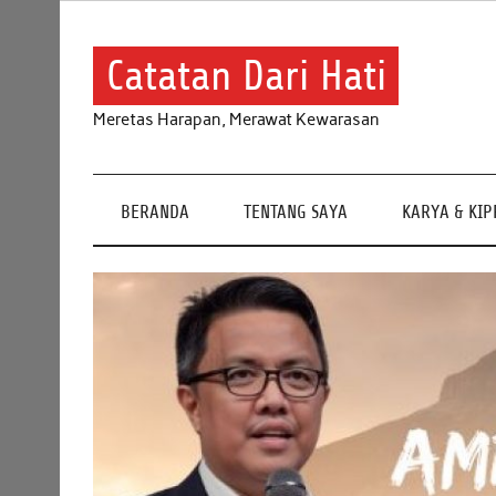
Skip
to
content
Catatan Dari Hati
Meretas Harapan, Merawat Kewarasan
BERANDA
TENTANG SAYA
KARYA & KI