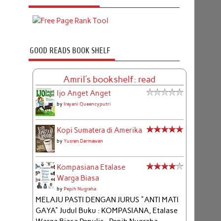
GOOD READS BOOK SHELF
Amril's bookshelf: read
Ijo Anget Anget
by
Irayani Queencyputri
Kopi Sumatera di Amerika
by
Yusran Darmawan
Kompasiana Etalase
Warga Biasa
by
Pepih Nugraha
MELAJU PASTI DENGAN JURUS "ANTI MATI
GAYA" Judul Buku : KOMPASIANA, Etalase