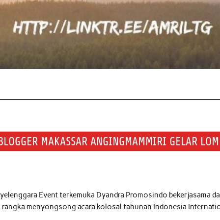
BLOGGER MAKASSAR ANGINGMAMMIRI GELAR LOM
yelenggara Event terkemuka Dyandra Promosindo bekerjasama d
am rangka menyongsong acara kolosal tahunan Indonesia Internati